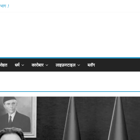
भाग .!
shthan-अयोध्या में विराजे रामलला
आरपीजी अटैक का नाबालिग आरोपी..!
र्ड..!
खान का विकेट
सेहत
धर्म
कारोबार
लाइफ़स्टाइल
ब्लॉग