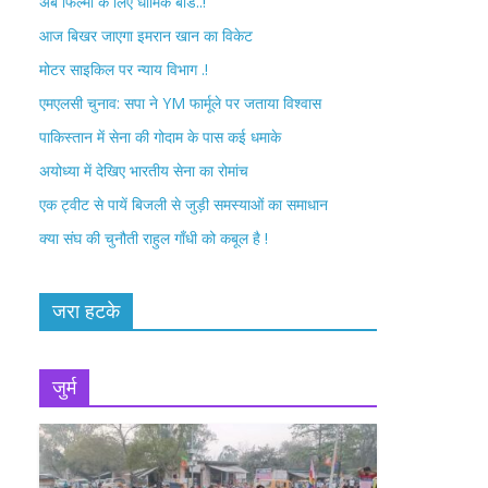
अब फिल्मों के लिए धार्मिक बोर्ड..!
o
r
आज बिखर जाएगा इमरान खान का विकेट
k
मोटर साइकिल पर न्याय विभाग .!
एमएलसी चुनाव: सपा ने YM फार्मूले पर जताया विश्वास
पाकिस्तान में सेना की गोदाम के पास कई धमाके
अयोध्या में देखिए भारतीय सेना का रोमांच
एक ट्वीट से पायें बिजली से जुड़ी समस्याओं का समाधान
क्या संघ की चुनौती राहुल गाँधी को कबूल है !
जरा हटके
जुर्म