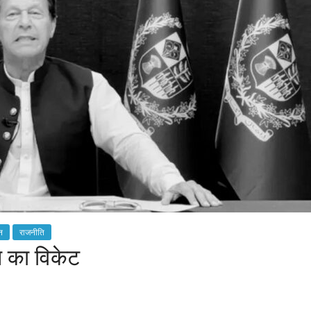
न
राजनीति
 का विकेट