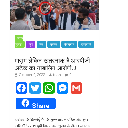
उत्तर
प्रदेश
जुर्म
देश
प्रदेश
फ़ैज़ाबाद
राजनीति
मासूम लेकिन खतरनाक है आरपीजी
अटैक का नाबालिग आरोपी..!
October 9, 2022
truth
0
F
T
W
M
G
a
w
h
e
m
Share
c
i
a
s
a
अयोध्या के विश्नोई गैंग के शूटर कपिल पंडित और कुछ
e
t
t
s
i
साथियों के साथ यूपी विधानसभा चुनाव के दौरान लगातार