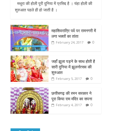
मथुरा की होली पूरी दुनिया में प्रसिद्द है । यंहा होली की
e
t
t
s
i
शुरुआत पहले ही हो जाती है ।
b
t
s
e
l
o
e
A
n
महाशिवरात्रि पर्व पर रामनगरी में
लगा भक्तों का तांता
o
r
p
g
0
February 24, 2017
k
p
e
जहाँ झूला पड़ने के साथ होती है
r
सारी दुनिया में झूलनोत्सव की
शुरुआत
0
February 5, 2017
छत्तीसगढ़ की रमन सरकार ने
पूरा किया राम मंदिर का सपना
0
February 4, 2017