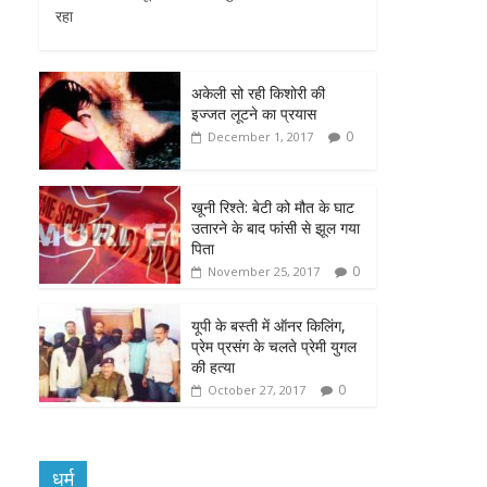
रहा
b
t
s
e
l
o
e
A
n
अकेली सो रही किशोरी की
o
r
p
g
इज्जत लूटने का प्रयास
0
December 1, 2017
k
p
e
r
खूनी रिश्ते: बेटी को मौत के घाट
उतारने के बाद फांसी से झूल गया
पिता
0
November 25, 2017
यूपी के बस्ती में ऑनर किलिंग,
प्रेम प्रसंग के चलते प्रेमी युगल
की हत्या
0
October 27, 2017
धर्म