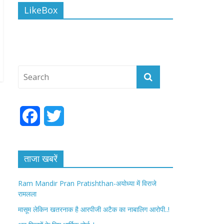
LikeBox
F
T
a
w
c
i
ताजा खबरें
e
t
Ram Mandir Pran Pratishthan-अयोध्या में विराजे
रामलला
b
t
मासूम लेकिन खतरनाक है आरपीजी अटैक का नाबालिग आरोपी..!
o
e