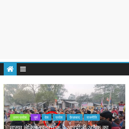
उत्तर प्रदेश
जुर्म
देश
प्रदेश
फ़ैज़ाबाद
राजनीति
ं
मासूम लेकिन खतरनाक है आरपीजी अटैक का