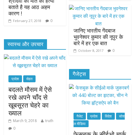
श्रीदेवी की मौत को हत्या
बताते है यह आठ अहम
कारण !
0
February 27, 2018
जानिए भारतीय गेंदबाज
भुवनेश्वर कुमार की नूपुर के
बारे में हर एक बात
स्वास्थ और उपचार
0
October 8, 2017
गैजेट्स
प्रदेश
सेहत
बदलते मौसम में ऐसे
रखे अपने चाँद से
खूबसूरत चेहरे का
ख्याल
गैजेट
प्रदेश
विदेश
सोश
March 9, 2018
truth
ल मीडिया
0
फेसबुक के सीईओ मार्क