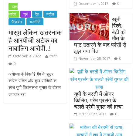
0
December 1, 2017
उत्तर
प्रदेश
जुर्म
देश
प्रदेश
खूनी
फ़ैज़ाबाद
राजनीति
रिश्ते:
मासूम लेकिन खतरनाक
बेटी को
मौत के
है आरपीजी अटैक का
घाट उतारने के बाद फांसी से
नाबालिग आरोपी..!
झूल गया पिता
October 9, 2022
truth
0
November 25, 2017
0
अयोध्या के विश्नोई गैंग के शूटर
कपिल पंडित और कुछ साथियों के
साथ यूपी विधानसभा चुनाव के दौरान
यूपी के बस्ती में ऑनर
लगातार रहा
किलिंग, प्रेम प्रसंग के
चलते प्रेमी युगल की हत्या
0
October 27, 2017