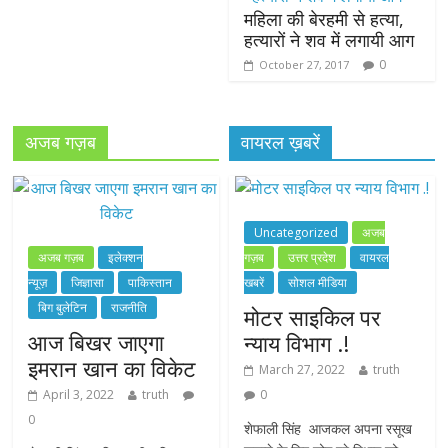
महिला की बेरहमी से हत्या,
हत्यारों ने शव में लगायी आग
0
October 27, 2017
अजब गज़ब
वायरल ख़बरें
Uncategorized
अजब
अजब गज़ब
इलेक्शन
गज़ब
उत्तर प्रदेश
वायरल
न्यूज़
जिज्ञासा
पाकिस्तान
खबरें
सोशल मीडिया
बिग बुलेटिन
राजनीति
मोटर साइकिल पर
आज बिखर जाएगा
न्याय विभाग .!
इमरान खान का विकेट
March 27, 2022
truth
April 3, 2022
truth
0
0
शेफाली सिंह आजकल अपना रसूख