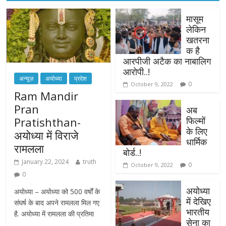
मासूम
लेकिन
खतरना
क है
आरपीजी अटैक का नाबालिग
आरोपी..!
अन्यूज़
अयोध्या
प्रदेश
0
October 9, 2022
Ram Mandir
Pran
अब
फिल्मों
Pratishthan-
के लिए
अयोध्या में विराजे
धार्मिक
रामलला
बोर्ड..!
January 22, 2024
truth
0
October 9, 2022
0
अयोध्या
अयोध्या – अयोध्या को 500 वर्षों के
में देखिए
संघर्ष के बाद अपने रामलला मिल गए
भारतीय
है. अयोध्या में रामलला की प्रतिमा
सेना का