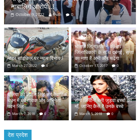
नाबालिग आरोपी..!
October 9, 2022
truth
0
भाजपा जिलाध्यक्ष ने की उप
जिलाधिकारी के साथ दबंगई , सत्ता
मोटर साइकिल पर न्याय विभाग .!
का नशा है अभी और चढ़ेगा
March 27, 2022
0
October 17, 2017
0
बलिया की ज्योति सिंह संग वैवाहिक
बंधन में बंधे गायक और अभिनेता
सनी लियोनी बनी जुड़वा बच्चों की
पवन सिंह
माँ, जानिए कैसे है उनके बच्चे
March 7, 2018
0
March 5, 2018
0
देश प्रदेश