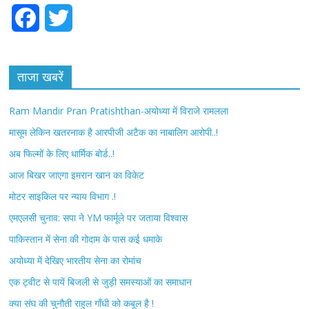
F
T
a
w
c
i
ताजा खबरें
e
t
Ram Mandir Pran Pratishthan-अयोध्या में विराजे रामलला
b
t
मासूम लेकिन खतरनाक है आरपीजी अटैक का नाबालिग आरोपी..!
अब फिल्मों के लिए धार्मिक बोर्ड..!
o
e
आज बिखर जाएगा इमरान खान का विकेट
o
r
मोटर साइकिल पर न्याय विभाग .!
k
एमएलसी चुनाव: सपा ने YM फार्मूले पर जताया विश्वास
पाकिस्तान में सेना की गोदाम के पास कई धमाके
अयोध्या में देखिए भारतीय सेना का रोमांच
एक ट्वीट से पायें बिजली से जुड़ी समस्याओं का समाधान
क्या संघ की चुनौती राहुल गाँधी को कबूल है !