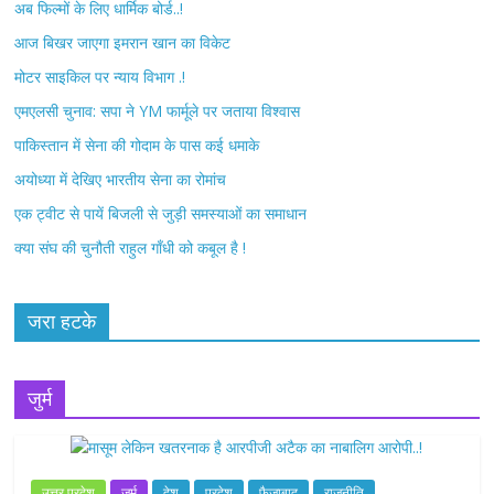
अब फिल्मों के लिए धार्मिक बोर्ड..!
o
e
आज बिखर जाएगा इमरान खान का विकेट
o
r
मोटर साइकिल पर न्याय विभाग .!
k
एमएलसी चुनाव: सपा ने YM फार्मूले पर जताया विश्वास
पाकिस्तान में सेना की गोदाम के पास कई धमाके
अयोध्या में देखिए भारतीय सेना का रोमांच
एक ट्वीट से पायें बिजली से जुड़ी समस्याओं का समाधान
क्या संघ की चुनौती राहुल गाँधी को कबूल है !
जरा हटके
जुर्म
उत्तर प्रदेश
जुर्म
देश
प्रदेश
फ़ैज़ाबाद
राजनीति