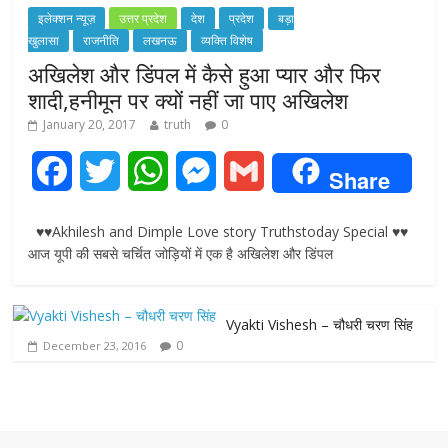
इलेक्शन न्यूज़
उत्तर प्रदेश
देश
प्रदेश
बड़ा
खुलासा
राजनीति
लखनऊ
व्यक्ति विशेष
अखिलेश और डिंपल में कैसे हुआ प्यार और फिर
शादी,हनीमून पर क्यों नहीं जा पाए अखिलेश
January 20, 2017
truth
0
F
T
W
M
G
Share
a
w
h
e
m
♥♥Akhilesh and Dimple Love story Truthstoday Special ♥♥
c
i
a
s
a
आज यूपी की सबसे चर्चित जोड़ियों में एक है अखिलेश और डिंपल
e
t
t
s
i
Vyakti Vishesh – चौधरी चरण सिंह
b
t
s
e
l
0
December 23, 2016
o
e
A
n
o
r
p
g