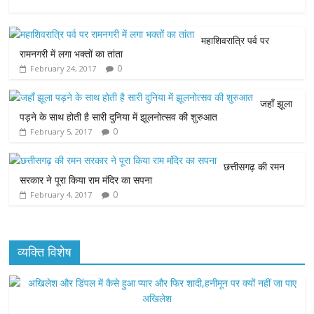
e
t
t
s
i
महाशिवरात्रि पर्व पर
b
t
s
e
l
रामनगरी में लगा भक्तों का तांता
0
February 24, 2017
o
e
A
n
o
r
p
g
जहाँ झूला
पड़ने के साथ होती है सारी दुनिया में झूलनोत्सव की शुरुआत
k
p
e
0
February 5, 2017
r
छत्तीसगढ़ की रमन
सरकार ने पूरा किया राम मंदिर का सपना
0
February 4, 2017
व्यक्ति विशेष