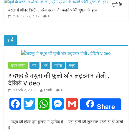
r
यूपी के
बस्ती में ऑनर किलिंग, प्रेम प्रसंग के चलते प्रेमी युगल की हत्या
0
October 27, 2017
धर्म
उत्तर प्रदेश
देश
धर्म
प्रदेश
मथुरा
अदभुद है मथुरा की फूलो और लट्ठमार होली ,
देखिये Video
March 2, 2017
truth
0
F
T
W
M
G
Share
a
w
h
e
m
मथुरा की होली पूरी दुनिया में प्रसिद्द है । यंहा होली की शुरुआत पहले ही हो जाती
c
i
a
s
a
है ।