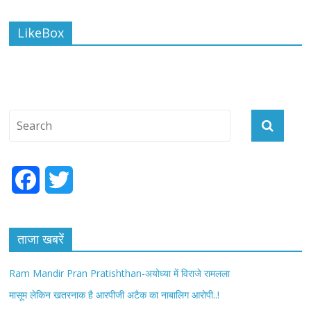
LikeBox
F
T
a
w
c
i
ताजा खबरें
e
t
Ram Mandir Pran Pratishthan-अयोध्या में विराजे रामलला
b
t
मासूम लेकिन खतरनाक है आरपीजी अटैक का नाबालिग आरोपी..!