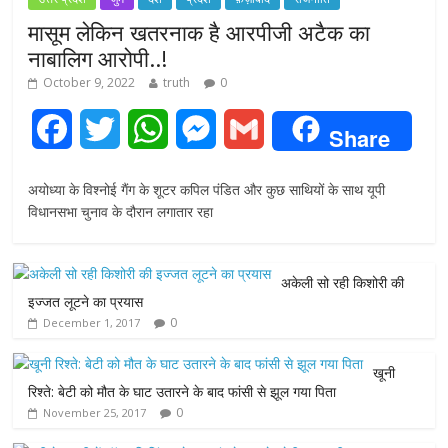
मासूम लेकिन खतरनाक है आरपीजी अटैक का
नाबालिग आरोपी..!
October 9, 2022
truth
0
F
T
W
M
G
Share
a
w
h
e
m
अयोध्या के विश्नोई गैंग के शूटर कपिल पंडित और कुछ साथियों के साथ यूपी
c
i
a
s
a
विधानसभा चुनाव के दौरान लगातार रहा
e
t
t
s
i
अकेली सो रही किशोरी की
b
t
s
e
l
इज्जत लूटने का प्रयास
0
December 1, 2017
o
e
A
n
o
r
p
g
खूनी
रिश्ते: बेटी को मौत के घाट उतारने के बाद फांसी से झूल गया पिता
k
p
e
0
November 25, 2017