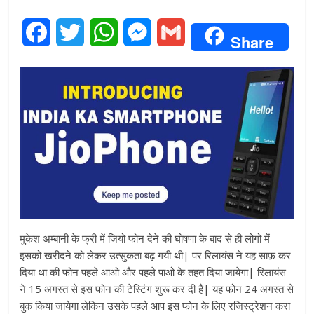
F
T
W
M
G
Share
a
w
h
e
m
c
i
a
s
a
e
t
t
s
i
b
t
s
e
l
o
e
A
n
o
r
p
g
k
p
e
मुकेश अम्बानी के फ्री में जियो फोन देने की घोषणा के बाद से ही लोगो में
इसको खरीदने को लेकर उत्सुकता बढ़ गयी थी| पर रिलायंस ने यह साफ़ कर
r
दिया था की फोन पहले आओ और पहले पाओ के तहत दिया जायेगा| रिलायंस
ने 15 अगस्त से इस फोन की टेस्टिंग शुरू कर दी है| यह फोन 24 अगस्त से
बुक किया जायेगा लेकिन उसके पहले आप इस फोन के लिए रजिस्ट्रेशन करा