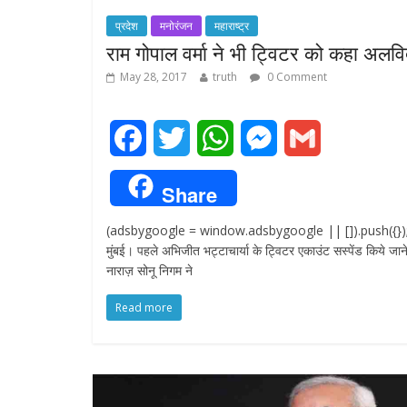
प्रदेश
मनोरंजन
महाराष्ट्र
राम गोपाल वर्मा ने भी ट्विटर को कहा अलवि
May 28, 2017
truth
0 Comment
F
T
W
M
G
a
w
h
e
m
Share
c
i
a
s
a
(adsbygoogle = window.adsbygoogle || []).push({})
e
t
t
s
i
मुंबई। पहले अभिजीत भट्टाचार्या के ट्विटर एकाउंट सस्पेंड किये जाने
नाराज़ सोनू निगम ने
b
t
s
e
l
Read more
o
e
A
n
o
r
p
g
k
p
e