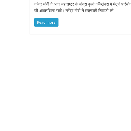
नरेंद्र मोदी ने आज महाराष्ट्र के बांद्रा कुर्ला कॉम्प्लेक्स मे मेट्रो परि
e
t
t
s
i
की आधारशिला रखी। नरेंद्र मोदी ने छत्रपती शिवाजी को
b
t
s
e
l
Read more
o
e
A
n
o
r
p
g
k
p
e
r