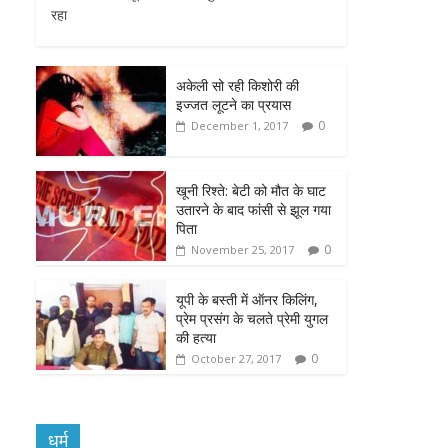
रहा
b
t
s
e
l
o
e
A
n
अकेली सो रही किशोरी की
o
r
p
g
इज्जत लूटने का प्रयास
0
December 1, 2017
k
p
e
r
खूनी रिश्ते: बेटी को मौत के घाट
उतारने के बाद फांसी से झूल गया
पिता
0
November 25, 2017
यूपी के बस्ती में ऑनर किलिंग,
प्रेम प्रसंग के चलते प्रेमी युगल
की हत्या
0
October 27, 2017
धर्म