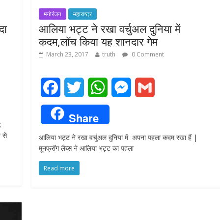
मनोरंजन
महाराष्ट्र
दा
आलिया भट्ट ने रखा वर्चुअल दुनिया में
कदम,लॉच किया यह शानदार गेम
March 23, 2017
truth
0 Comment
F
T
W
M
G
a
w
h
e
m
Share
;
c
i
a
s
a
 से
आलिया भट्ट ने रखा वर्चुअल दुनिया में अपना पहला कदम रखा हैं |
e
t
t
s
i
मूनफ्रॉग लैब्स ने आलिया भट्ट का पहला
b
t
s
e
l
Read more
o
e
A
n
o
r
p
g