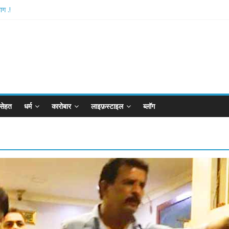
ग .!
hthan-अयोध्या में विराजे रामलला
रपीजी अटैक का नाबालिग आरोपी..!
्ड..!
ान का विकेट
सेहत
धर्म
कारोबार
लाइफ़स्टाइल
ब्लॉग