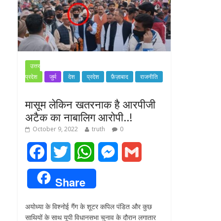
उत्तर
प्रदेश
जुर्म
देश
प्रदेश
फ़ैज़ाबाद
राजनीति
मासूम लेकिन खतरनाक है आरपीजी
अटैक का नाबालिग आरोपी..!
October 9, 2022
truth
0
F
T
W
M
G
a
w
h
e
m
Share
c
i
a
s
a
अयोध्या के विश्नोई गैंग के शूटर कपिल पंडित और कुछ
e
t
t
s
i
साथियों के साथ यूपी विधानसभा चुनाव के दौरान लगातार