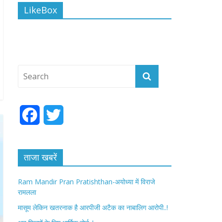
LikeBox
F
T
a
w
c
i
ताजा खबरें
e
t
Ram Mandir Pran Pratishthan-अयोध्या में विराजे
रामलला
b
t
मासूम लेकिन खतरनाक है आरपीजी अटैक का नाबालिग आरोपी..!
o
e