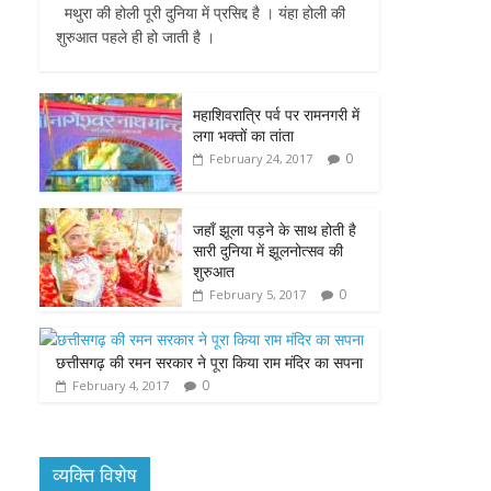
मथुरा की होली पूरी दुनिया में प्रसिद्द है । यंहा होली की
e
t
t
s
i
शुरुआत पहले ही हो जाती है ।
b
t
s
e
l
o
e
A
n
महाशिवरात्रि पर्व पर रामनगरी में
लगा भक्तों का तांता
o
r
p
g
0
February 24, 2017
k
p
e
जहाँ झूला पड़ने के साथ होती है
r
सारी दुनिया में झूलनोत्सव की
शुरुआत
0
February 5, 2017
छत्तीसगढ़ की रमन सरकार ने पूरा किया राम मंदिर का सपना
0
February 4, 2017
व्यक्ति विशेष