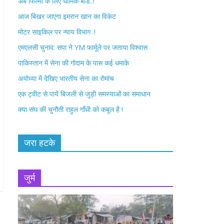
अब फिल्मों के लिए धार्मिक बोर्ड..!
o
r
आज बिखर जाएगा इमरान खान का विकेट
k
मोटर साइकिल पर न्याय विभाग .!
एमएलसी चुनाव: सपा ने YM फार्मूले पर जताया विश्वास
पाकिस्तान में सेना की गोदाम के पास कई धमाके
अयोध्या में देखिए भारतीय सेना का रोमांच
एक ट्वीट से पायें बिजली से जुड़ी समस्याओं का समाधान
क्या संघ की चुनौती राहुल गाँधी को कबूल है !
जरा हटके
जुर्म