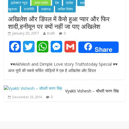
इलेक्शन न्यूज़
उत्तर प्रदेश
देश
प्रदेश
बड़ा
खुलासा
राजनीति
लखनऊ
व्यक्ति विशेष
अखिलेश और डिंपल में कैसे हुआ प्यार और फिर
शादी,हनीमून पर क्यों नहीं जा पाए अखिलेश
January 20, 2017
truth
0
F
T
W
M
G
Share
a
w
h
e
m
♥♥Akhilesh and Dimple Love story Truthstoday Special ♥♥
c
i
a
s
a
आज यूपी की सबसे चर्चित जोड़ियों में एक है अखिलेश और डिंपल
e
t
t
s
i
Vyakti Vishesh – चौधरी चरण सिंह
b
t
s
e
l
0
December 23, 2016
o
e
A
n
o
r
p
g
k
p
e