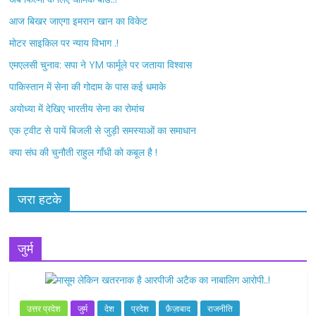
o
e
आज बिखर जाएगा इमरान खान का विकेट
o
r
मोटर साइकिल पर न्याय विभाग .!
k
एमएलसी चुनाव: सपा ने YM फार्मूले पर जताया विश्वास
पाकिस्तान में सेना की गोदाम के पास कई धमाके
अयोध्या में देखिए भारतीय सेना का रोमांच
एक ट्वीट से पायें बिजली से जुड़ी समस्याओं का समाधान
क्या संघ की चुनौती राहुल गाँधी को कबूल है !
जरा हटके
जुर्म
उत्तर प्रदेश
जुर्म
देश
प्रदेश
फ़ैज़ाबाद
राजनीति