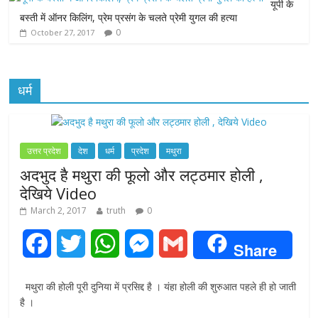
यूपी के
बस्ती में ऑनर किलिंग, प्रेम प्रसंग के चलते प्रेमी युगल की हत्या
0
October 27, 2017
धर्म
उत्तर प्रदेश
देश
धर्म
प्रदेश
मथुरा
अदभुद है मथुरा की फूलो और लट्ठमार होली ,
देखिये Video
March 2, 2017
truth
0
F
T
W
M
G
Share
a
w
h
e
m
मथुरा की होली पूरी दुनिया में प्रसिद्द है । यंहा होली की शुरुआत पहले ही हो जाती
c
i
a
s
a
है ।