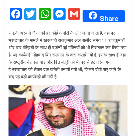
F
T
W
M
G
Share
a
w
h
e
m
सऊदी अरब में जैसा की हर कोई अमीरी के लिए जाना जाता है, वहां पर
c
i
a
s
a
भ्रष्टाचार के मामले में खरबपति राजकुमार अल वालीद समेत 11 राजकुमारों
और चार मंत्रियों के साथ ही दर्जनों पूर्व मंत्रियों को भी गिरफ्तार कर लिया गया
e
t
t
s
i
है. यह कार्यवाही मोहम्मद बिन सलमान के द्वारा कराई गयी है. इसके साथ ही वहां
के राष्ट्रीय नेशनल गार्ड और वित्त मंत्री को भी पद से हटा दिया गया
b
t
s
e
l
है.भ्रष्टाचार को लेकर एक कमेटी बनायीं गयी थी, जिसमे दोषी पाए जाने के
o
e
A
n
बाद यह बड़ी कार्यवाही की गयी है.
o
r
p
g
k
p
e
r