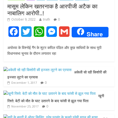
मासूम लेकिन खतरनाक है आरपीजी अटैक का
नाबालिग आरोपी..!
October 9, 2022
truth
0
F
T
W
M
G
Share
a
w
h
e
m
अयोध्या के विश्नोई गैंग के शूटर कपिल पंडित और कुछ साथियों के साथ यूपी
c
i
a
s
a
विधानसभा चुनाव के दौरान लगातार रहा
e
t
t
s
i
अकेली सो रही किशोरी की
b
t
s
e
l
इज्जत लूटने का प्रयास
0
December 1, 2017
o
e
A
n
o
r
p
g
खूनी
रिश्ते: बेटी को मौत के घाट उतारने के बाद फांसी से झूल गया पिता
k
p
e
0
November 25, 2017
r