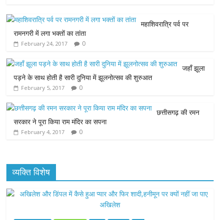
e
t
t
s
i
महाशिवरात्रि पर्व पर
b
t
s
e
l
रामनगरी में लगा भक्तों का तांता
0
February 24, 2017
o
e
A
n
o
r
p
g
जहाँ झूला
पड़ने के साथ होती है सारी दुनिया में झूलनोत्सव की शुरुआत
k
p
e
0
February 5, 2017
r
छत्तीसगढ़ की रमन
सरकार ने पूरा किया राम मंदिर का सपना
0
February 4, 2017
व्यक्ति विशेष