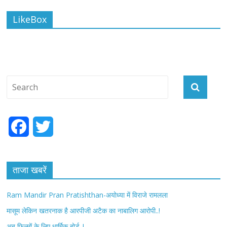
LikeBox
F
T
a
w
c
i
ताजा खबरें
e
t
Ram Mandir Pran Pratishthan-अयोध्या में विराजे रामलला
b
t
मासूम लेकिन खतरनाक है आरपीजी अटैक का नाबालिग आरोपी..!
अब फिल्मों के लिए धार्मिक बोर्ड..!