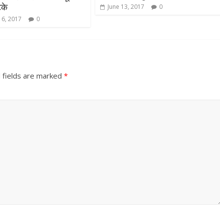
टके
June 13, 2017
0
 6, 2017
0
 fields are marked
*