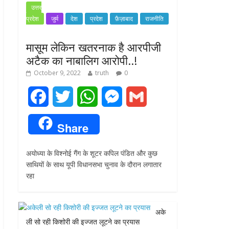
उत्तर
प्रदेश
जुर्म
देश
प्रदेश
फ़ैज़ाबाद
राजनीति
मासूम लेकिन खतरनाक है आरपीजी
अटैक का नाबालिग आरोपी..!
October 9, 2022
truth
0
F
T
W
M
G
a
w
h
e
m
Share
c
i
a
s
a
अयोध्या के विश्नोई गैंग के शूटर कपिल पंडित और कुछ
e
t
t
s
i
साथियों के साथ यूपी विधानसभा चुनाव के दौरान लगातार
रहा
b
t
s
e
l
o
e
A
n
अके
o
r
p
g
ली सो रही किशोरी की इज्जत लूटने का प्रयास