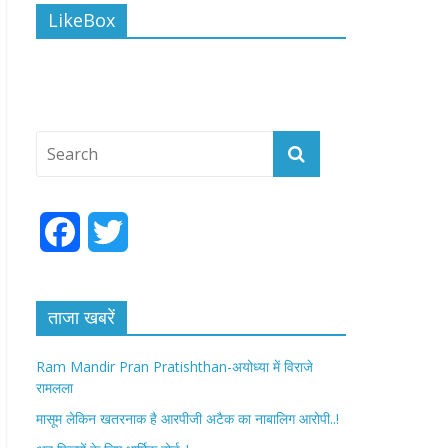
LikeBox
F
T
a
w
c
i
ताजा खबरें
e
t
Ram Mandir Pran Pratishthan-अयोध्या में विराजे
रामलला
b
t
मासूम लेकिन खतरनाक है आरपीजी अटैक का नाबालिग आरोपी..!
o
e