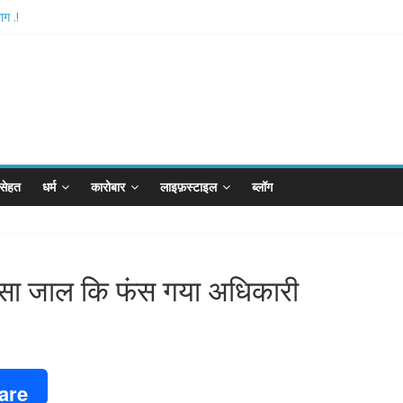
ग .!
hthan-अयोध्या में विराजे रामलला
रपीजी अटैक का नाबालिग आरोपी..!
्ड..!
ान का विकेट
सेहत
धर्म
कारोबार
लाइफ़स्टाइल
ब्लॉग
ऐसा जाल कि फंस गया अधिकारी
are