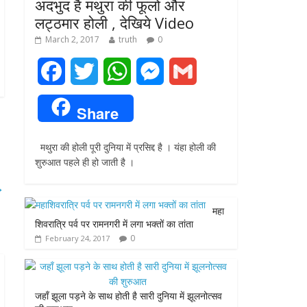
अदभुद है मथुरा की फूलो और
लट्ठमार होली , देखिये Video
March 2, 2017
truth
0
F
T
W
M
G
a
w
h
e
m
Share
c
i
a
s
a
मथुरा की होली पूरी दुनिया में प्रसिद्द है । यंहा होली की
e
t
t
s
i
शुरुआत पहले ही हो जाती है ।
b
t
s
e
l
→
o
e
A
n
महा
शिवरात्रि पर्व पर रामनगरी में लगा भक्तों का तांता
o
r
p
g
0
February 24, 2017
k
p
e
r
जहाँ झूला पड़ने के साथ होती है सारी दुनिया में झूलनोत्सव