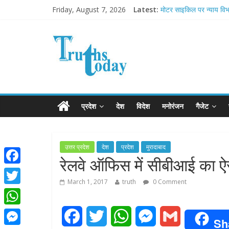
Friday, August 7, 2026
Latest:
मोटर साइकिल पर न्याय विभा
Ram Mandir Pran Pratis
मासूम लेकिन खतरनाक है आ
अब फिल्मों के लिए धार्मिक बोर
आज बिखर जाएगा इमरान ख
प्रदेश
देश
विदेश
मनोरंजन
गैजेट
उत्तर प्रदेश
देश
प्रदेश
मुरादाबाद
रेलवे ऑफिस में सीबीआई का 
F
March 1, 2017
truth
0 Comment
a
T
c
w
W
F
T
W
M
G
e
Sh
i