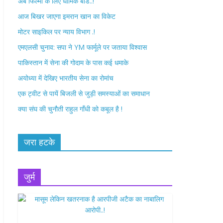
अब फिल्मों के लिए धार्मिक बोर्ड..!
o
r
आज बिखर जाएगा इमरान खान का विकेट
k
मोटर साइकिल पर न्याय विभाग .!
एमएलसी चुनाव: सपा ने YM फार्मूले पर जताया विश्वास
पाकिस्तान में सेना की गोदाम के पास कई धमाके
अयोध्या में देखिए भारतीय सेना का रोमांच
एक ट्वीट से पायें बिजली से जुड़ी समस्याओं का समाधान
क्या संघ की चुनौती राहुल गाँधी को कबूल है !
जरा हटके
जुर्म