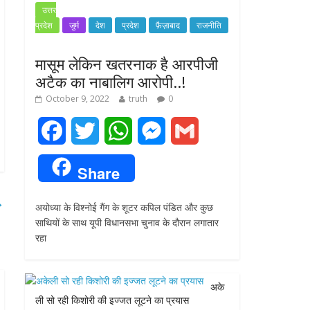
उत्तर
प्रदेश
जुर्म
देश
प्रदेश
फ़ैज़ाबाद
राजनीति
मासूम लेकिन खतरनाक है आरपीजी
अटैक का नाबालिग आरोपी..!
October 9, 2022
truth
0
F
T
W
M
G
a
w
h
e
m
Share
c
i
a
s
a
→
अयोध्या के विश्नोई गैंग के शूटर कपिल पंडित और कुछ
e
t
t
s
i
साथियों के साथ यूपी विधानसभा चुनाव के दौरान लगातार
रहा
b
t
s
e
l
o
e
A
n
अके
o
r
p
g
ली सो रही किशोरी की इज्जत लूटने का प्रयास