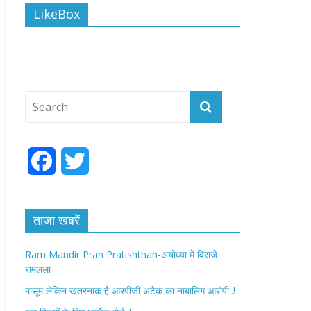
LikeBox
F
T
a
w
c
i
ताजा खबरें
e
t
Ram Mandir Pran Pratishthan-अयोध्या में विराजे
रामलला
b
t
मासूम लेकिन खतरनाक है आरपीजी अटैक का नाबालिग आरोपी..!
o
e