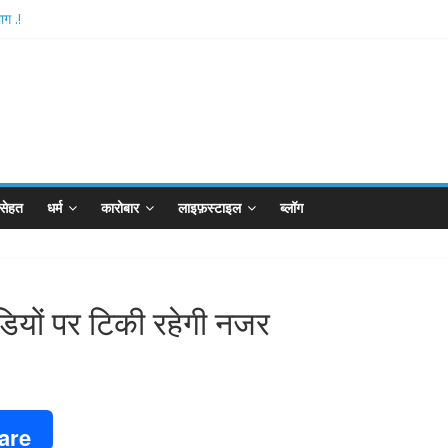
ग .!
hthan-अयोध्या में विराजे रामलला
रपीजी अटैक का नाबालिग आरोपी..!
्ड..!
ान का विकेट
सेहत
धर्म
कारोबार
लाइफ़स्टाइल
ब्लॉग
ाडियों पर टिकी रहेगी नजर
are