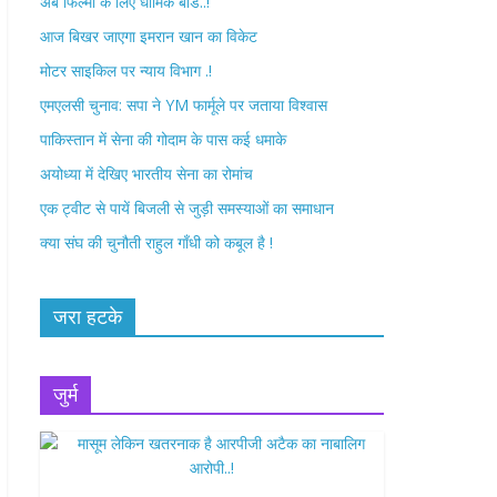
अब फिल्मों के लिए धार्मिक बोर्ड..!
o
r
आज बिखर जाएगा इमरान खान का विकेट
k
मोटर साइकिल पर न्याय विभाग .!
एमएलसी चुनाव: सपा ने YM फार्मूले पर जताया विश्वास
पाकिस्तान में सेना की गोदाम के पास कई धमाके
अयोध्या में देखिए भारतीय सेना का रोमांच
एक ट्वीट से पायें बिजली से जुड़ी समस्याओं का समाधान
क्या संघ की चुनौती राहुल गाँधी को कबूल है !
जरा हटके
जुर्म