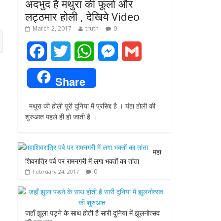
अदभुद है मथुरा की फूलो और
लट्ठमार होली , देखिये Video
March 2, 2017
truth
0
F
T
W
M
G
a
w
h
e
m
Share
c
i
a
s
a
मथुरा की होली पूरी दुनिया में प्रसिद्द है । यंहा होली की
e
t
t
s
i
शुरुआत पहले ही हो जाती है ।
b
t
s
e
l
o
e
A
n
महा
शिवरात्रि पर्व पर रामनगरी में लगा भक्तों का तांता
o
r
p
g
0
February 24, 2017
k
p
e
r
जहाँ झूला पड़ने के साथ होती है सारी दुनिया में झूलनोत्सव