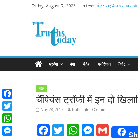
Friday, August 7, 2026
Latest:
मोटर साइकिल पर न्याय विभा
Ram Mandir Pran Pratis
मासूम लेकिन खतरनाक है आ
अब फिल्मों के लिए धार्मिक बोर
आज बिखर जाएगा इमरान ख
प्रदेश
देश
विदेश
मनोरंजन
गैजेट
खेल
चैंपियंस ट्रॉफी में इन दो खिल
F
May 28, 2017
truth
0 Comment
a
T
c
w
W
F
T
W
M
G
e
Sh
i