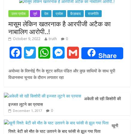
उत्तर प्रदेश
जुर्म
देश
प्रदेश
फ़ैज़ाबाद
राजनीति
मासूम लेकिन खतरनाक है आरपीजी अटैक का
नाबालिग आरोपी..!
October 9, 2022
truth
0
F
T
W
M
G
Share
a
w
h
e
m
अयोध्या के विश्नोई गैंग के शूटर कपिल पंडित और कुछ साथियों के साथ यूपी
c
i
a
s
a
विधानसभा चुनाव के दौरान लगातार रहा
e
t
t
s
i
अकेली सो रही किशोरी की
b
t
s
e
l
इज्जत लूटने का प्रयास
0
December 1, 2017
o
e
A
n
o
r
p
g
खूनी
रिश्ते: बेटी को मौत के घाट उतारने के बाद फांसी से झूल गया पिता