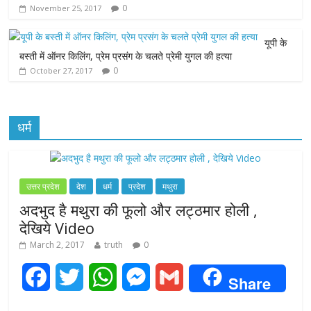
k
p
e
0
November 25, 2017
r
यूपी के
बस्ती में ऑनर किलिंग, प्रेम प्रसंग के चलते प्रेमी युगल की हत्या
0
October 27, 2017
धर्म
उत्तर प्रदेश
देश
धर्म
प्रदेश
मथुरा
अदभुद है मथुरा की फूलो और लट्ठमार होली ,
देखिये Video
March 2, 2017
truth
0
F
T
W
M
G
Share
a
w
h
e
m