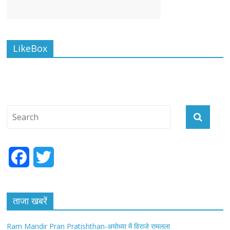
LikeBox
F
T
a
w
c
i
ताजा खबरें
e
t
Ram Mandir Pran Pratishthan-अयोध्या में विराजे रामलला