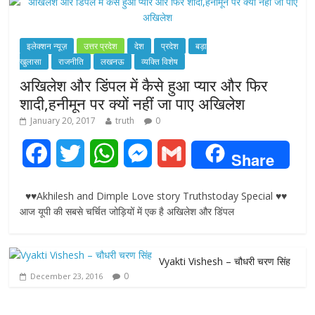
इलेक्शन न्यूज़
उत्तर प्रदेश
देश
प्रदेश
बड़ा
खुलासा
राजनीति
लखनऊ
व्यक्ति विशेष
अखिलेश और डिंपल में कैसे हुआ प्यार और फिर
शादी,हनीमून पर क्यों नहीं जा पाए अखिलेश
January 20, 2017
truth
0
F
T
W
M
G
Share
a
w
h
e
m
♥♥Akhilesh and Dimple Love story Truthstoday Special ♥♥
c
i
a
s
a
आज यूपी की सबसे चर्चित जोड़ियों में एक है अखिलेश और डिंपल
e
t
t
s
i
Vyakti Vishesh – चौधरी चरण सिंह
b
t
s
e
l
0
December 23, 2016
o
e
A
n