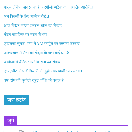
b
t
मासूम लेकिन खतरनाक है आरपीजी अटैक का नाबालिग आरोपी..!
अब फिल्मों के लिए धार्मिक बोर्ड..!
o
e
आज बिखर जाएगा इमरान खान का विकेट
o
r
मोटर साइकिल पर न्याय विभाग .!
k
एमएलसी चुनाव: सपा ने YM फार्मूले पर जताया विश्वास
पाकिस्तान में सेना की गोदाम के पास कई धमाके
अयोध्या में देखिए भारतीय सेना का रोमांच
एक ट्वीट से पायें बिजली से जुड़ी समस्याओं का समाधान
क्या संघ की चुनौती राहुल गाँधी को कबूल है !
जरा हटके
जुर्म