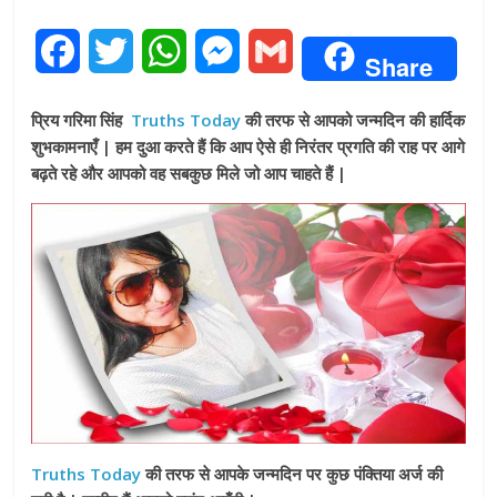
F
T
W
M
G
Share
a
w
h
e
m
प्रिय गरिमा सिंह
Truths Today
की तरफ से आपको जन्मदिन की हार्दिक
c
i
a
s
a
शुभकामनाएँ | हम दुआ करते हैं कि आप ऐसे ही निरंतर प्रगति की राह पर आगे
बढ़ते रहे और आपको वह सबकुछ मिले जो आप चाहते हैं |
e
t
t
s
i
b
t
s
e
l
o
e
A
n
o
r
p
g
k
p
e
r
Truths Today
की तरफ से आपके जन्मदिन पर कुछ पंक्तिया अर्ज की