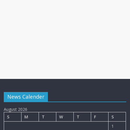
News Calender
August 2026
S
M
T
W
T
F
S
1