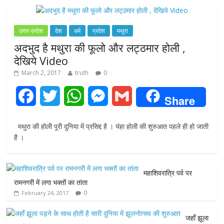
उत्तर प्रदेश
देश
धर्म
प्रदेश
मथुरा
अदभुद है मथुरा की फूलो और लट्ठमार होली ,
देखिये Video
March 2, 2017
truth
0
F
T
W
M
G
Share
a
w
h
e
m
मथुरा की होली पूरी दुनिया में प्रसिद्द है । यंहा होली की शुरुआत पहले ही हो जाती
c
i
a
s
a
है ।
e
t
t
s
i
महाशिवरात्रि पर्व पर
b
t
s
e
l
रामनगरी में लगा भक्तों का तांता
0
February 24, 2017
o
e
A
n
o
r
p
g
जहाँ झूला