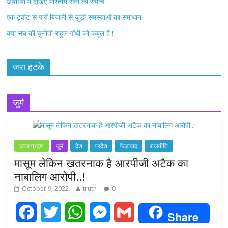
अयोध्या में देखिए भारतीय सेना का रोमांच
एक ट्वीट से पायें बिजली से जुड़ी समस्याओं का समाधान
क्या संघ की चुनौती राहुल गाँधी को कबूल है !
जरा हटके
जुर्म
उत्तर प्रदेश
जुर्म
देश
प्रदेश
फ़ैज़ाबाद
राजनीति
मासूम लेकिन खतरनाक है आरपीजी अटैक का
नाबालिग आरोपी..!
October 9, 2022
truth
0
F
T
W
M
G
Share