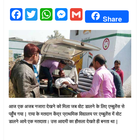
F
T
W
M
G
Share
a
w
h
e
m
c
i
a
s
a
e
t
t
s
i
b
t
s
e
l
o
e
A
n
o
r
p
g
k
p
e
आज एक अजब नजारा देखने को मिला जब वोट डालने के लिए एम्बुलेंस से
पहुँच गया | राया के मतदान केंद्र प्राथमिक विद्यालय पर एम्बुलेंस में वोट
r
डालने आये एक मतदाता। उस आदमी का हौसला देखते ही बनता था |