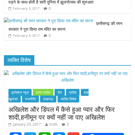
पड़ने के साथ होती है सारी दुनिया में झूलनोत्सव की शुरुआत
k
p
e
0
February 5, 2017
r
छत्तीसगढ़ की रमन
सरकार ने पूरा किया राम मंदिर का सपना
0
February 4, 2017
व्यक्ति विशेष
इलेक्शन न्यूज़
उत्तर प्रदेश
देश
प्रदेश
बड़ा
खुलासा
राजनीति
लखनऊ
व्यक्ति विशेष
अखिलेश और डिंपल में कैसे हुआ प्यार और फिर
शादी,हनीमून पर क्यों नहीं जा पाए अखिलेश
January 20, 2017
truth
0