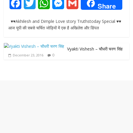
F
T
W
M
G
Share
a
w
h
e
m
♥♥Akhilesh and Dimple Love story Truthstoday Special ♥♥
c
i
a
s
a
आज यूपी की सबसे चर्चित जोड़ियों में एक है अखिलेश और डिंपल
e
t
t
s
i
Vyakti Vishesh – चौधरी चरण सिंह
b
t
s
e
l
0
December 23, 2016
o
e
A
n
o
r
p
g
k
p
e
r