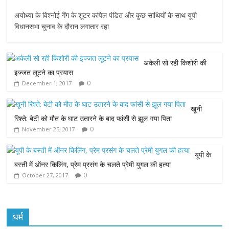
a
w
h
e
m
अयोध्या के विश्नोई गैंग के शूटर कपिल पंडित और कुछ साथियों के साथ यूपी
c
i
a
s
a
विधानसभा चुनाव के दौरान लगातार रहा
e
t
t
s
i
अकेली सो रही किशोरी की
b
t
s
e
l
इज्जत लूटने का प्रयास
0
December 1, 2017
o
e
A
n
o
r
p
g
खूनी
रिश्ते: बेटी को मौत के घाट उतारने के बाद फांसी से झूल गया पिता
k
p
e
0
November 25, 2017
r
यूपी के
बस्ती में ऑनर किलिंग, प्रेम प्रसंग के चलते प्रेमी युगल की हत्या
0
October 27, 2017
धर्म