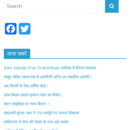
F
T
a
w
c
i
ताजा खबरें
e
t
Ram Mandir Pran Pratishthan-अयोध्या में विराजे रामलला
b
t
मासूम लेकिन खतरनाक है आरपीजी अटैक का नाबालिग आरोपी..!
अब फिल्मों के लिए धार्मिक बोर्ड..!
o
e
आज बिखर जाएगा इमरान खान का विकेट
o
r
मोटर साइकिल पर न्याय विभाग .!
k
एमएलसी चुनाव: सपा ने YM फार्मूले पर जताया विश्वास
पाकिस्तान में सेना की गोदाम के पास कई धमाके