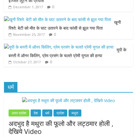
इज्जत लूटने का प्रयास
0
December 1, 2017
o
e
A
n
o
r
p
g
खूनी
रिश्ते: बेटी को मौत के घाट उतारने के बाद फांसी से झूल गया पिता
k
p
e
0
November 25, 2017
r
यूपी के
बस्ती में ऑनर किलिंग, प्रेम प्रसंग के चलते प्रेमी युगल की हत्या
0
October 27, 2017
धर्म
उत्तर प्रदेश
देश
धर्म
प्रदेश
मथुरा
अदभुद है मथुरा की फूलो और लट्ठमार होली ,
देखिये Video