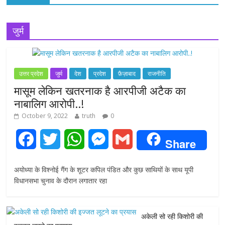
जुर्म
उत्तर प्रदेश
जुर्म
देश
प्रदेश
फ़ैज़ाबाद
राजनीति
मासूम लेकिन खतरनाक है आरपीजी अटैक का
नाबालिग आरोपी..!
October 9, 2022
truth
0
F
T
W
M
G
Share
a
w
h
e
m
अयोध्या के विश्नोई गैंग के शूटर कपिल पंडित और कुछ साथियों के साथ यूपी
c
i
a
s
a
विधानसभा चुनाव के दौरान लगातार रहा
e
t
t
s
i
अकेली सो रही किशोरी की
b
t
s
e
l