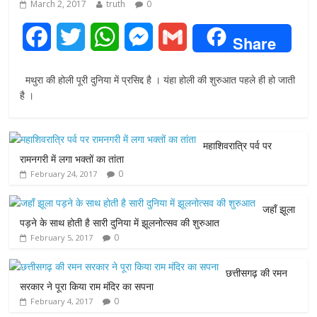
March 2, 2017
truth
0
F
T
W
M
G
Share
a
w
h
e
m
मथुरा की होली पूरी दुनिया में प्रसिद्द है । यंहा होली की शुरुआत पहले ही हो जाती
c
i
a
s
a
है ।
e
t
t
s
i
महाशिवरात्रि पर्व पर
b
t
s
e
l
रामनगरी में लगा भक्तों का तांता
0
February 24, 2017
o
e
A
n
o
r
p
g
जहाँ झूला
पड़ने के साथ होती है सारी दुनिया में झूलनोत्सव की शुरुआत
k
p
e
0
February 5, 2017
r
छत्तीसगढ़ की रमन
सरकार ने पूरा किया राम मंदिर का सपना
0
February 4, 2017