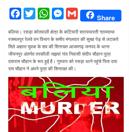
F
T
W
M
G
Share
a
w
h
e
m
बलिया। रसड़ा कोतवाली क्षेत्र के कटियारी सरायभारती ग्रामसभा
c
i
a
s
a
रजमलपुर रेलवे वन विभाग के समीप मंगलवार की सुबह पेड़ से लटकते
मिले अज्ञात युवक के शव की शिनाख्त आजमगढ़ जनपद के थाना
e
t
t
s
i
जीयनपुर अंतर्गत तरकौली जझवां गांव निवासी संदीप चौहान पुत्र
b
t
s
e
l
दयाराम चौहान के रूप हुई है। गुरुवार को रसड़ा थाने पहुंचे पिता दया
राम चौहान ने अपने पुत्र की शिनाख्त की।
o
e
A
n
o
r
p
g
k
p
e
r