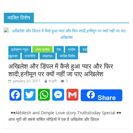
व्यक्ति विशेष
इलेक्शन न्यूज़
उत्तर प्रदेश
देश
प्रदेश
बड़ा
खुलासा
राजनीति
लखनऊ
व्यक्ति विशेष
अखिलेश और डिंपल में कैसे हुआ प्यार और फिर
शादी,हनीमून पर क्यों नहीं जा पाए अखिलेश
January 20, 2017
truth
0
F
T
W
M
G
Share
a
w
h
e
m
♥♥Akhilesh and Dimple Love story Truthstoday Special ♥♥
c
i
a
s
a
आज यूपी की सबसे चर्चित जोड़ियों में एक है अखिलेश और डिंपल
e
t
t
s
i