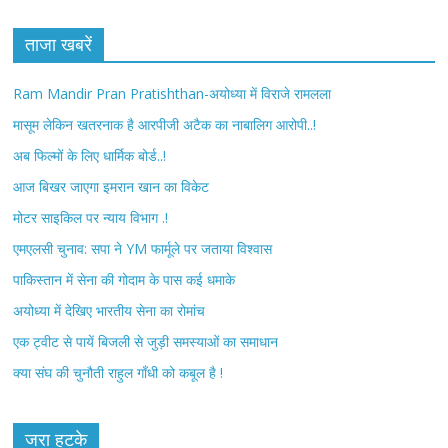
c
i
ताजा खबरें
e
t
Ram Mandir Pran Pratishthan-अयोध्या में विराजे रामलला
b
t
मासूम लेकिन खतरनाक है आरपीजी अटैक का नाबालिग आरोपी..!
अब फिल्मों के लिए धार्मिक बोर्ड..!
o
e
आज बिखर जाएगा इमरान खान का विकेट
o
r
मोटर साइकिल पर न्याय विभाग .!
k
एमएलसी चुनाव: सपा ने YM फार्मूले पर जताया विश्वास
पाकिस्तान में सेना की गोदाम के पास कई धमाके
अयोध्या में देखिए भारतीय सेना का रोमांच
एक ट्वीट से पायें बिजली से जुड़ी समस्याओं का समाधान
क्या संघ की चुनौती राहुल गाँधी को कबूल है !
जरा हटके