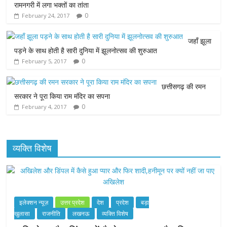
रामनगरी में लगा भक्तों का तांता
0
February 24, 2017
o
e
A
n
o
r
p
g
जहाँ झूला
पड़ने के साथ होती है सारी दुनिया में झूलनोत्सव की शुरुआत
k
p
e
0
February 5, 2017
r
छत्तीसगढ़ की रमन
सरकार ने पूरा किया राम मंदिर का सपना
0
February 4, 2017
व्यक्ति विशेष
इलेक्शन न्यूज़
उत्तर प्रदेश
देश
प्रदेश
बड़ा
खुलासा
राजनीति
लखनऊ
व्यक्ति विशेष