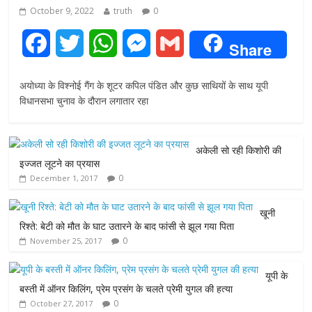
October 9, 2022
truth
0
F
T
W
M
G
Share
a
w
h
e
m
अयोध्या के विश्नोई गैंग के शूटर कपिल पंडित और कुछ साथियों के साथ यूपी
c
i
a
s
a
विधानसभा चुनाव के दौरान लगातार रहा
e
t
t
s
i
अकेली सो रही किशोरी की
b
t
s
e
l
इज्जत लूटने का प्रयास
0
December 1, 2017
o
e
A
n
o
r
p
g
खूनी
रिश्ते: बेटी को मौत के घाट उतारने के बाद फांसी से झूल गया पिता
k
p
e
0
November 25, 2017
r
यूपी के
बस्ती में ऑनर किलिंग, प्रेम प्रसंग के चलते प्रेमी युगल की हत्या
0
October 27, 2017