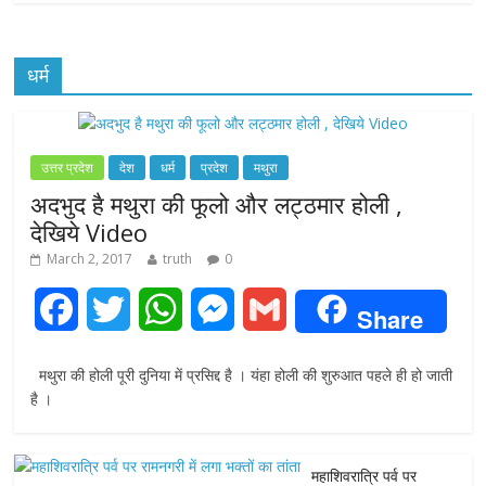
धर्म
उत्तर प्रदेश
देश
धर्म
प्रदेश
मथुरा
अदभुद है मथुरा की फूलो और लट्ठमार होली ,
देखिये Video
March 2, 2017
truth
0
F
T
W
M
G
Share
a
w
h
e
m
मथुरा की होली पूरी दुनिया में प्रसिद्द है । यंहा होली की शुरुआत पहले ही हो जाती
c
i
a
s
a
है ।
e
t
t
s
i
महाशिवरात्रि पर्व पर
b
t
s
e
l