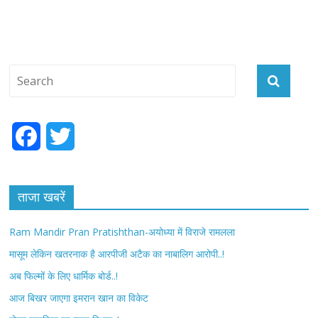
F
T
a
w
c
i
ताजा खबरें
e
t
Ram Mandir Pran Pratishthan-अयोध्या में विराजे रामलला
b
t
मासूम लेकिन खतरनाक है आरपीजी अटैक का नाबालिग आरोपी..!
अब फिल्मों के लिए धार्मिक बोर्ड..!
o
e
आज बिखर जाएगा इमरान खान का विकेट
o
r