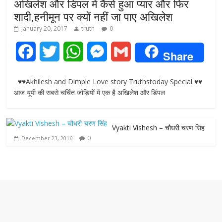
अखिलेश और डिंपल में कैसे हुआ प्यार और फिर
शादी,हनीमून पर क्यों नहीं जा पाए अखिलेश
January 20, 2017
truth
0
F
T
W
M
G
Share
a
w
h
e
m
♥♥Akhilesh and Dimple Love story Truthstoday Special ♥♥
c
i
a
s
a
आज यूपी की सबसे चर्चित जोड़ियों में एक है अखिलेश और डिंपल
e
t
t
s
i
Vyakti Vishesh – चौधरी चरण सिंह
b
t
s
e
l
0
December 23, 2016
o
e
A
n
o
r
p
g
k
p
e
r