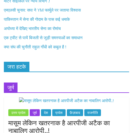
मोटर साइकिल पर न्याय विभाग .!
k
एमएलसी चुनाव: सपा ने YM फार्मूले पर जताया विश्वास
पाकिस्तान में सेना की गोदाम के पास कई धमाके
अयोध्या में देखिए भारतीय सेना का रोमांच
एक ट्वीट से पायें बिजली से जुड़ी समस्याओं का समाधान
क्या संघ की चुनौती राहुल गाँधी को कबूल है !
जरा हटके
जुर्म
उत्तर प्रदेश
जुर्म
देश
प्रदेश
फ़ैज़ाबाद
राजनीति
मासूम लेकिन खतरनाक है आरपीजी अटैक का
नाबालिग आरोपी..!