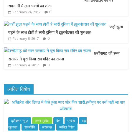
महाशिवरात्रि पर्व पर
b
t
s
e
l
रामनगरी में लगा भक्तों का तांता
0
February 24, 2017
o
e
A
n
o
r
p
g
जहाँ झूला
पड़ने के साथ होती है सारी दुनिया में झूलनोत्सव की शुरुआत
k
p
e
0
February 5, 2017
r
छत्तीसगढ़ की रमन
सरकार ने पूरा किया राम मंदिर का सपना
0
February 4, 2017
व्यक्ति विशेष
इलेक्शन न्यूज़
उत्तर प्रदेश
देश
प्रदेश
बड़ा
खुलासा
राजनीति
लखनऊ
व्यक्ति विशेष