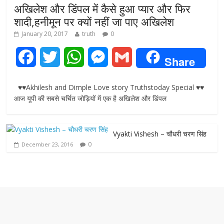
अखिलेश और डिंपल में कैसे हुआ प्यार और फिर
शादी,हनीमून पर क्यों नहीं जा पाए अखिलेश
January 20, 2017
truth
0
F
T
W
M
G
Share
a
w
h
e
m
♥♥Akhilesh and Dimple Love story Truthstoday Special ♥♥
c
i
a
s
a
आज यूपी की सबसे चर्चित जोड़ियों में एक है अखिलेश और डिंपल
e
t
t
s
i
Vyakti Vishesh – चौधरी चरण सिंह
b
t
s
e
l
0
December 23, 2016
o
e
A
n
o
r
p
g
k
p
e
r