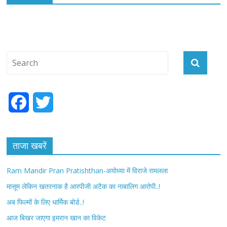
F
T
a
w
c
i
ताजा खबरें
e
t
Ram Mandir Pran Pratishthan-अयोध्या में विराजे रामलला
b
t
मासूम लेकिन खतरनाक है आरपीजी अटैक का नाबालिग आरोपी..!
अब फिल्मों के लिए धार्मिक बोर्ड..!
o
e
आज बिखर जाएगा इमरान खान का विकेट
o
r