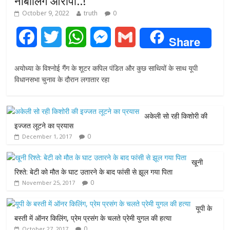
नाबालिग आरोपी..!
October 9, 2022
truth
0
F
T
W
M
G
Share
a
w
h
e
m
अयोध्या के विश्नोई गैंग के शूटर कपिल पंडित और कुछ साथियों के साथ यूपी
c
i
a
s
a
विधानसभा चुनाव के दौरान लगातार रहा
e
t
t
s
i
अकेली सो रही किशोरी की
b
t
s
e
l
इज्जत लूटने का प्रयास
0
December 1, 2017
o
e
A
n
o
r
p
g
खूनी
रिश्ते: बेटी को मौत के घाट उतारने के बाद फांसी से झूल गया पिता
k
p
e
0
November 25, 2017
r
यूपी के
बस्ती में ऑनर किलिंग, प्रेम प्रसंग के चलते प्रेमी युगल की हत्या
0
October 27, 2017