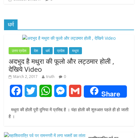
धर्म
उत्तर प्रदेश
देश
धर्म
प्रदेश
मथुरा
अदभुद है मथुरा की फूलो और लट्ठमार होली ,
देखिये Video
March 2, 2017
truth
0
F
T
W
M
G
Share
a
w
h
e
m
मथुरा की होली पूरी दुनिया में प्रसिद्द है । यंहा होली की शुरुआत पहले ही हो जाती
c
i
a
s
a
है ।
e
t
t
s
i