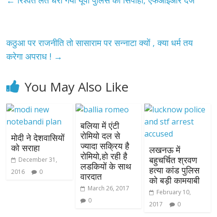
←
रिश्वत लेते धरा गया यूपी पुलिस का सिपाही, एफआइआर दर्ज
कठुआ पर राजनीति तो सासाराम पर सन्नाटा क्यों , क्या धर्म तय
करेगा अपराध !
→
You May Also Like
बलिया में एंटी
रोमियो दल से
मोदी ने देशवासियों
ज्यादा सक्रिय है
को सराहा
लखनऊ में
रोमियो,हो रही है
बहुचर्चित श्रवण
December 31,
लडकियों के साथ
हत्या कांड पुलिस
2016
0
वारदात
को बड़ी कामयाबी
March 26, 2017
February 10,
0
2017
0