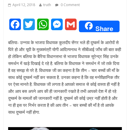
April 12, 2018
truth
0 Comment
F
T
W
M
G
Share
a
w
h
e
m
बलिया- उन्नाव के भाजपा विधायक कुलदीप सेंगर भले ही दुष्कर्म के आरोपों से
c
i
a
s
a
घिरे हो और यूपी के मुख्यमंत्री योगी आदित्यनाथ ने सीबीआई जाँच की बात कही
हो लेकिन बलिया के बैरिया विधानसभा से भाजपा विधायक सुरेन्द्र सिंह उनके
e
t
t
s
i
समर्थन में खड़े दिखाई दे रहे है. बलिया के विधायक ने समर्थन में जो तर्क दिया
है वह समझ से परे है. विधायक जी का कहना है कि तीन – चार बच्चों की माँ के
b
t
s
e
l
साथ कोई दुष्कर्म नहीं कर सकता है. उनका कहना है कि वह मनोवैज्ञानिक तौर
o
e
A
n
पर ऐसा मानते है. विधायक जी लगता है आपको समाज से कोई वास्ता ही नहीं है
और आप बस अपने आप की ही जानकारी रखते है तभी आपको देश में हो रहे
o
r
p
g
दुष्कर्म के मामलों की जानकारी नहीं है. दुष्कर्म की कोई उम्र नहीं होती है और
ना ही इस पर निर्भर करता है की आप तीन – चार बच्चों की माँ है तो आपके
k
p
e
साथ दुष्कर्म नहीं होगा.
r