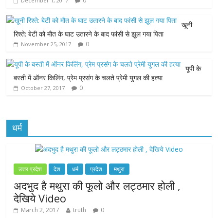
0
December 1, 2017
o
e
A
n
o
r
p
g
खूनी
रिश्ते: बेटी को मौत के घाट उतारने के बाद फांसी से झूल गया पिता
k
p
e
0
November 25, 2017
r
यूपी के
बस्ती में ऑनर किलिंग, प्रेम प्रसंग के चलते प्रेमी युगल की हत्या
0
October 27, 2017
धर्म
उत्तर प्रदेश
देश
धर्म
प्रदेश
मथुरा
अदभुद है मथुरा की फूलो और लट्ठमार होली ,
देखिये Video
March 2, 2017
truth
0