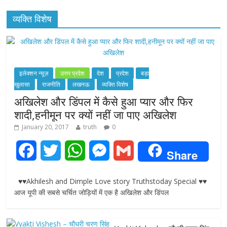
व्यक्ति विशेष
इलेक्शन न्यूज़
उत्तर प्रदेश
देश
प्रदेश
बड़ा
खुलासा
राजनीति
लखनऊ
व्यक्ति विशेष
अखिलेश और डिंपल में कैसे हुआ प्यार और फिर
शादी,हनीमून पर क्यों नहीं जा पाए अखिलेश
January 20, 2017
truth
0
F
T
W
M
G
Share
a
w
h
e
m
♥♥Akhilesh and Dimple Love story Truthstoday Special ♥♥
c
i
a
s
a
आज यूपी की सबसे चर्चित जोड़ियों में एक है अखिलेश और डिंपल
e
t
t
s
i