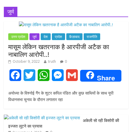
जुर्म
उत्तर प्रदेश
जुर्म
देश
प्रदेश
फ़ैज़ाबाद
राजनीति
मासूम लेकिन खतरनाक है आरपीजी अटैक का
नाबालिग आरोपी..!
October 9, 2022
truth
0
F
T
W
M
G
Share
a
w
h
e
m
अयोध्या के विश्नोई गैंग के शूटर कपिल पंडित और कुछ साथियों के साथ यूपी
c
i
a
s
a
विधानसभा चुनाव के दौरान लगातार रहा
e
t
t
s
i
अकेली सो रही किशोरी की
b
t
s
e
l
इज्जत लूटने का प्रयास