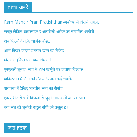
c
i
ताजा खबरें
e
t
Ram Mandir Pran Pratishthan-अयोध्या में विराजे रामलला
b
t
मासूम लेकिन खतरनाक है आरपीजी अटैक का नाबालिग आरोपी..!
अब फिल्मों के लिए धार्मिक बोर्ड..!
o
e
आज बिखर जाएगा इमरान खान का विकेट
o
r
मोटर साइकिल पर न्याय विभाग .!
k
एमएलसी चुनाव: सपा ने YM फार्मूले पर जताया विश्वास
पाकिस्तान में सेना की गोदाम के पास कई धमाके
अयोध्या में देखिए भारतीय सेना का रोमांच
एक ट्वीट से पायें बिजली से जुड़ी समस्याओं का समाधान
क्या संघ की चुनौती राहुल गाँधी को कबूल है !
जरा हटके