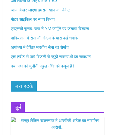
अब फिल्मों के लिए धार्मिक बोर्ड..!
o
r
आज बिखर जाएगा इमरान खान का विकेट
k
मोटर साइकिल पर न्याय विभाग .!
एमएलसी चुनाव: सपा ने YM फार्मूले पर जताया विश्वास
पाकिस्तान में सेना की गोदाम के पास कई धमाके
अयोध्या में देखिए भारतीय सेना का रोमांच
एक ट्वीट से पायें बिजली से जुड़ी समस्याओं का समाधान
क्या संघ की चुनौती राहुल गाँधी को कबूल है !
जरा हटके
जुर्म