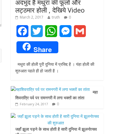
अदभुद है मथुरा की फूलो और
लट्ठमार होली , देखिये Video
March 2, 2017
truth
0
F
T
W
M
G
a
w
h
e
m
Share
c
i
a
s
a
मथुरा की होली पूरी दुनिया में प्रसिद्द है । यंहा होली की
e
t
t
s
i
शुरुआत पहले ही हो जाती है ।
b
t
s
e
l
o
e
A
n
महा
शिवरात्रि पर्व पर रामनगरी में लगा भक्तों का तांता
o
r
p
g
0
February 24, 2017
k
p
e
r
जहाँ झूला पड़ने के साथ होती है सारी दुनिया में झूलनोत्सव