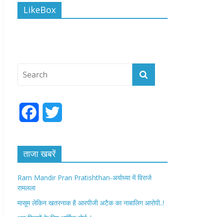
LikeBox
F
T
a
w
c
i
ताजा खबरें
e
t
Ram Mandir Pran Pratishthan-अयोध्या में विराजे
रामलला
b
t
मासूम लेकिन खतरनाक है आरपीजी अटैक का नाबालिग आरोपी..!
o
e