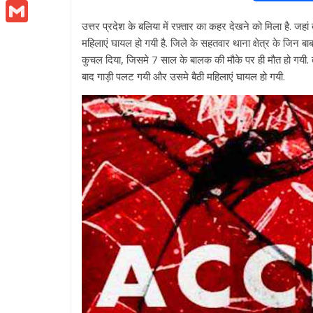
h
M
a
w
h
e
m
b
t
a
उत्तर प्रदेश के बलिया में रफ़्तार का कहर देखने को मिला है. जह
e
o
G
c
i
a
s
a
t
महिलाएं घायल हो गयी है. जिले के सहतवार थाना क्षेत्र के जिन ब
t
s
o
m
कुचल दिया, जिसमे 7 साल के बालक की मौके पर ही मौत हो गयी. 
e
e
t
t
s
i
s
s
बाद गाड़ी पलट गयी और उसमे बैठी महिलाएं घायल हो गयी.
k
a
r
A
b
t
s
e
l
e
i
p
n
o
e
A
n
l
p
g
o
r
p
g
e
k
p
e
r
r