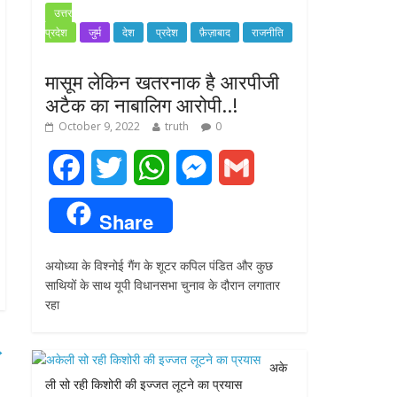
उत्तर
प्रदेश
जुर्म
देश
प्रदेश
फ़ैज़ाबाद
राजनीति
मासूम लेकिन खतरनाक है आरपीजी
अटैक का नाबालिग आरोपी..!
October 9, 2022
truth
0
F
T
W
M
G
a
w
h
e
m
Share
c
i
a
s
a
अयोध्या के विश्नोई गैंग के शूटर कपिल पंडित और कुछ
e
t
t
s
i
साथियों के साथ यूपी विधानसभा चुनाव के दौरान लगातार
रहा
b
t
s
e
l
o
e
A
n
→
अके
o
r
p
g
ली सो रही किशोरी की इज्जत लूटने का प्रयास