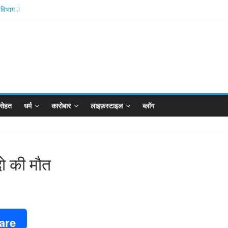
विभाग .!
tishthan-अयोध्या में विराजे रामलला
ै आरपीजी अटैक का नाबालिग आरोपी..!
 बोर्ड..!
न खान का विकेट
सेहत
धर्म
कारोबार
लाइफ़स्टाइल
ब्लॉग
दो की मौत
are