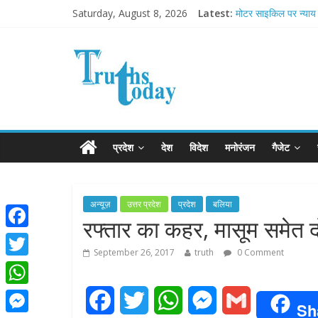
Saturday, August 8, 2026
Latest:
मोटर साइकिल पर न्याय 
Ram Mandir Pran Pra
मासूम लेकिन खतरनाक ह
अब फिल्मों के लिए धार्मिक
आज बिखर जाएगा इमरा
प्रदेश
देश
विदेश
मनोरंजन
गैजेट
अन्यूज़
उत्तर प्रदेश
प्रदेश
बलिया
रफ्तार का कहर, मासूम समेत 
F
September 26, 2017
truth
0 Comment
a
T
c
w
W
F
T
W
M
G
e
Sh
i