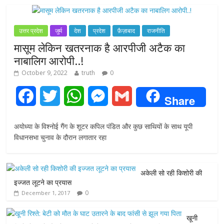
उत्तर प्रदेश
जुर्म
देश
प्रदेश
फ़ैज़ाबाद
राजनीति
मासूम लेकिन खतरनाक है आरपीजी अटैक का
नाबालिग आरोपी..!
October 9, 2022
truth
0
F
T
W
M
G
Share
a
w
h
e
m
अयोध्या के विश्नोई गैंग के शूटर कपिल पंडित और कुछ साथियों के साथ यूपी
c
i
a
s
a
विधानसभा चुनाव के दौरान लगातार रहा
e
t
t
s
i
अकेली सो रही किशोरी की
b
t
s
e
l
इज्जत लूटने का प्रयास
0
December 1, 2017
o
e
A
n
o
r
p
g
खूनी