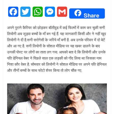
F
T
W
M
G
Share
a
w
h
e
m
अपने पुराने कैरियर को छोड़कर बॉलीवुड में कई फिल्मों में काम कर चुकी सनी
c
i
a
s
a
लियोनी अब जुड़वा बच्चों के माँ बन गई हैं. यह जानकारी किसी और ने नहीं खुद
लियोनी ने दी है.सनी सरोगेसी के जरिये माँ बनी है. अब उनके परिवार में दो बेटें
e
t
t
s
i
और आ गए है. सनी लियोनी के सोशल मीडिया पर यह खबर डालने के बाद
उनकी पोस्ट पर लोगों का ताता लग गया. आपको बता दे कि लियोनी और उनके
b
t
s
e
l
पति डेनियल वेबर ने पिछले साल एक लड़की को गोंद लिया था जिसका नाम
o
e
A
n
निशा कौर वेबर है. सोमवार को लियोनी ने सोशल मीडिया पर अपने पति डेनियल
और तीनों बच्चों के साथ फोटो शेयर किया तो लोग चौंक गए.
o
r
p
g
k
p
e
r