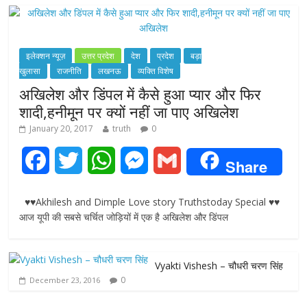
इलेक्शन न्यूज़
उत्तर प्रदेश
देश
प्रदेश
बड़ा
खुलासा
राजनीति
लखनऊ
व्यक्ति विशेष
अखिलेश और डिंपल में कैसे हुआ प्यार और फिर
शादी,हनीमून पर क्यों नहीं जा पाए अखिलेश
January 20, 2017
truth
0
F
T
W
M
G
Share
a
w
h
e
m
♥♥Akhilesh and Dimple Love story Truthstoday Special ♥♥
c
i
a
s
a
आज यूपी की सबसे चर्चित जोड़ियों में एक है अखिलेश और डिंपल
e
t
t
s
i
Vyakti Vishesh – चौधरी चरण सिंह
b
t
s
e
l
0
December 23, 2016
o
e
A
n