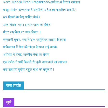
Ram Mandir Pran Pratishthan-अयोध्या में विराजे रामलला
b
t
मासूम लेकिन खतरनाक है आरपीजी अटैक का नाबालिग आरोपी..!
अब फिल्मों के लिए धार्मिक बोर्ड..!
o
e
आज बिखर जाएगा इमरान खान का विकेट
o
r
मोटर साइकिल पर न्याय विभाग .!
k
एमएलसी चुनाव: सपा ने YM फार्मूले पर जताया विश्वास
पाकिस्तान में सेना की गोदाम के पास कई धमाके
अयोध्या में देखिए भारतीय सेना का रोमांच
एक ट्वीट से पायें बिजली से जुड़ी समस्याओं का समाधान
क्या संघ की चुनौती राहुल गाँधी को कबूल है !
जरा हटके
जुर्म