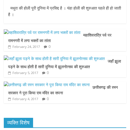
a
w
h
e
m
मथुरा की होली पूरी दुनिया में प्रसिद्द है । यंहा होली की शुरुआत पहले ही हो जाती
c
i
a
s
a
है ।
e
t
t
s
i
महाशिवरात्रि पर्व पर
b
t
s
e
l
रामनगरी में लगा भक्तों का तांता
0
February 24, 2017
o
e
A
n
o
r
p
g
जहाँ झूला
पड़ने के साथ होती है सारी दुनिया में झूलनोत्सव की शुरुआत
k
p
e
0
February 5, 2017
r
छत्तीसगढ़ की रमन
सरकार ने पूरा किया राम मंदिर का सपना
0
February 4, 2017
व्यक्ति विशेष