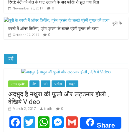
रिश्ते: बेटी को मौत के घाट उतारने के बाद फांसी से झूल गया पिता
k
p
e
0
November 25, 2017
r
यूपी के
बस्ती में ऑनर किलिंग, प्रेम प्रसंग के चलते प्रेमी युगल की हत्या
0
October 27, 2017
धर्म
उत्तर प्रदेश
देश
धर्म
प्रदेश
मथुरा
अदभुद है मथुरा की फूलो और लट्ठमार होली ,
देखिये Video
March 2, 2017
truth
0
F
T
W
M
G
Share