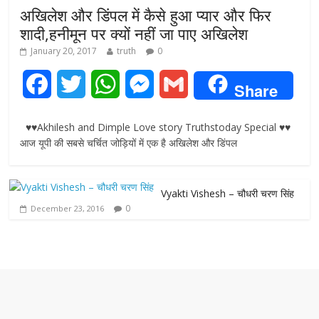
अखिलेश और डिंपल में कैसे हुआ प्यार और फिर
शादी,हनीमून पर क्यों नहीं जा पाए अखिलेश
January 20, 2017
truth
0
F
T
W
M
G
Share
a
w
h
e
m
♥♥Akhilesh and Dimple Love story Truthstoday Special ♥♥
c
i
a
s
a
आज यूपी की सबसे चर्चित जोड़ियों में एक है अखिलेश और डिंपल
e
t
t
s
i
Vyakti Vishesh – चौधरी चरण सिंह
b
t
s
e
l
0
December 23, 2016
o
e
A
n
o
r
p
g
k
p
e
r