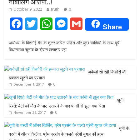
नाबालिग आरोपी..!
October 9, 2022
truth
0
F
T
W
M
G
Share
a
w
h
e
m
अयोध्या के विश्नोई गैंग के शूटर कपिल पंडित और कुछ साथियों के साथ यूपी
c
i
a
s
a
विधानसभा चुनाव के दौरान लगातार रहा
e
t
t
s
i
अकेली सो रही किशोरी की
b
t
s
e
l
इज्जत लूटने का प्रयास
0
December 1, 2017
o
e
A
n
o
r
p
g
खूनी
रिश्ते: बेटी को मौत के घाट उतारने के बाद फांसी से झूल गया पिता
k
p
e
0
November 25, 2017
r
यूपी के
बस्ती में ऑनर किलिंग, प्रेम प्रसंग के चलते प्रेमी युगल की हत्या