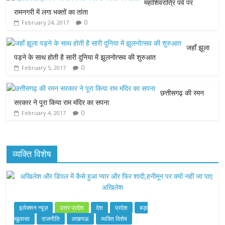
महाशिवरात्रि पर्व पर
b
t
s
e
l
रामनगरी में लगा भक्तों का तांता
0
February 24, 2017
o
e
A
n
o
r
p
g
जहाँ झूला
पड़ने के साथ होती है सारी दुनिया में झूलनोत्सव की शुरुआत
k
p
e
0
February 5, 2017
r
छत्तीसगढ़ की रमन
सरकार ने पूरा किया राम मंदिर का सपना
0
February 4, 2017
व्यक्ति विशेष
इलेक्शन न्यूज़
उत्तर प्रदेश
देश
प्रदेश
बड़ा
खुलासा
राजनीति
लखनऊ
व्यक्ति विशेष