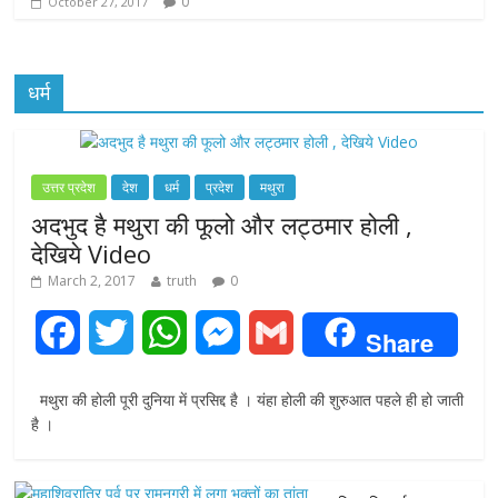
0
October 27, 2017
धर्म
उत्तर प्रदेश
देश
धर्म
प्रदेश
मथुरा
अदभुद है मथुरा की फूलो और लट्ठमार होली ,
देखिये Video
March 2, 2017
truth
0
F
T
W
M
G
Share
a
w
h
e
m
मथुरा की होली पूरी दुनिया में प्रसिद्द है । यंहा होली की शुरुआत पहले ही हो जाती
c
i
a
s
a
है ।
e
t
t
s
i