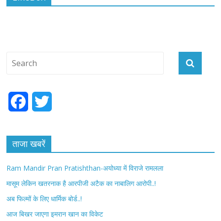
F
T
a
w
c
i
ताजा खबरें
e
t
Ram Mandir Pran Pratishthan-अयोध्या में विराजे रामलला
b
t
मासूम लेकिन खतरनाक है आरपीजी अटैक का नाबालिग आरोपी..!
अब फिल्मों के लिए धार्मिक बोर्ड..!
o
e
आज बिखर जाएगा इमरान खान का विकेट
o
r