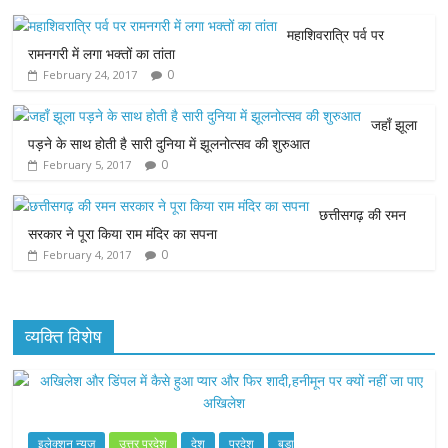
e
t
t
s
i
महाशिवरात्रि पर्व पर
b
t
s
e
l
रामनगरी में लगा भक्तों का तांता
0
February 24, 2017
o
e
A
n
o
r
p
g
जहाँ झूला
पड़ने के साथ होती है सारी दुनिया में झूलनोत्सव की शुरुआत
k
p
e
0
February 5, 2017
r
छत्तीसगढ़ की रमन
सरकार ने पूरा किया राम मंदिर का सपना
0
February 4, 2017
व्यक्ति विशेष
इलेक्शन न्यूज़
उत्तर प्रदेश
देश
प्रदेश
बड़ा