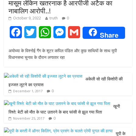
मासूम लेकिन खतरनाक है आरपीजी अटैक का
नाबालिग आरोपी..!
October 9, 2022
truth
0
F
T
W
M
G
Share
a
w
h
e
m
अयोध्या के विश्नोई गैंग के शूटर कपिल पंडित और कुछ साथियों के साथ यूपी
c
i
a
s
a
विधानसभा चुनाव के दौरान लगातार रहा
e
t
t
s
i
अकेली सो रही किशोरी की
b
t
s
e
l
इज्जत लूटने का प्रयास
0
December 1, 2017
o
e
A
n
o
r
p
g
खूनी
रिश्ते: बेटी को मौत के घाट उतारने के बाद फांसी से झूल गया पिता
k
p
e
0
November 25, 2017
r
यूपी के