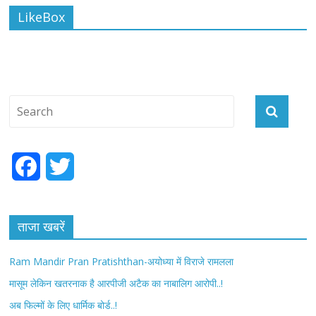
LikeBox
F
T
a
w
c
i
ताजा खबरें
e
t
Ram Mandir Pran Pratishthan-अयोध्या में विराजे रामलला
b
t
मासूम लेकिन खतरनाक है आरपीजी अटैक का नाबालिग आरोपी..!
अब फिल्मों के लिए धार्मिक बोर्ड..!
o
e