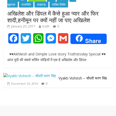
खुलासा
राजनीति
लखनऊ
व्यक्ति विशेष
अखिलेश और डिंपल में कैसे हुआ प्यार और फिर
शादी,हनीमून पर क्यों नहीं जा पाए अखिलेश
January 20, 2017
truth
0
F
T
W
M
G
Share
a
w
h
e
m
♥♥Akhilesh and Dimple Love story Truthstoday Special ♥♥
c
i
a
s
a
आज यूपी की सबसे चर्चित जोड़ियों में एक है अखिलेश और डिंपल
e
t
t
s
i
Vyakti Vishesh – चौधरी चरण सिंह
b
t
s
e
l
0
December 23, 2016
o
e
A
n
o
r
p
g
k
p
e