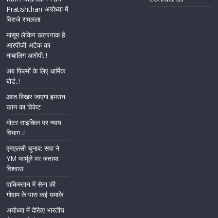
Pratishthan-अयोध्या में
विराजे रामलला
मासूम लेकिन खतरनाक है
आरपीजी अटैक का
नाबालिग आरोपी..!
अब फिल्मों के लिए धार्मिक
बोर्ड..!
आज बिखर जाएगा इमरान
खान का विकेट
मोटर साइकिल पर न्याय
विभाग .!
एमएलसी चुनाव: सपा ने
YM फार्मूले पर जताया
विश्वास
पाकिस्तान में सेना की
गोदाम के पास कई धमाके
अयोध्या में देखिए भारतीय