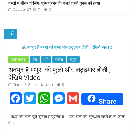
बस्ती में ऑनर किलिंग, प्रेम प्रसंग के चलते प्रेमी युगल की हत्या
0
October 27, 2017
धर्म
उत्तर प्रदेश
देश
धर्म
प्रदेश
मथुरा
अदभुद है मथुरा की फूलो और लट्ठमार होली ,
देखिये Video
March 2, 2017
truth
0
F
T
W
M
G
Share
a
w
h
e
m
मथुरा की होली पूरी दुनिया में प्रसिद्द है । यंहा होली की शुरुआत पहले ही हो जाती
c
i
a
s
a
है ।