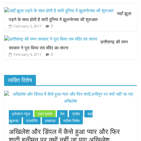
o
r
p
g
जहाँ झूला
पड़ने के साथ होती है सारी दुनिया में झूलनोत्सव की शुरुआत
k
p
e
0
February 5, 2017
r
छत्तीसगढ़ की रमन
सरकार ने पूरा किया राम मंदिर का सपना
0
February 4, 2017
व्यक्ति विशेष
इलेक्शन न्यूज़
उत्तर प्रदेश
देश
प्रदेश
बड़ा
खुलासा
राजनीति
लखनऊ
व्यक्ति विशेष
अखिलेश और डिंपल में कैसे हुआ प्यार और फिर
शादी,हनीमून पर क्यों नहीं जा पाए अखिलेश