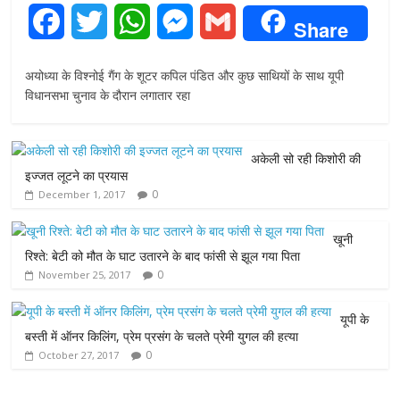
F
T
W
M
G
Share
a
w
h
e
m
अयोध्या के विश्नोई गैंग के शूटर कपिल पंडित और कुछ साथियों के साथ यूपी
c
i
a
s
a
विधानसभा चुनाव के दौरान लगातार रहा
e
t
t
s
i
अकेली सो रही किशोरी की
b
t
s
e
l
इज्जत लूटने का प्रयास
0
December 1, 2017
o
e
A
n
o
r
p
g
खूनी
रिश्ते: बेटी को मौत के घाट उतारने के बाद फांसी से झूल गया पिता
k
p
e
0
November 25, 2017
r
यूपी के
बस्ती में ऑनर किलिंग, प्रेम प्रसंग के चलते प्रेमी युगल की हत्या
0
October 27, 2017