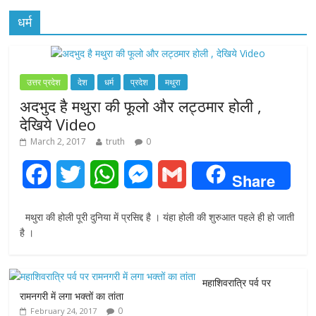
धर्म
उत्तर प्रदेश
देश
धर्म
प्रदेश
मथुरा
अदभुद है मथुरा की फूलो और लट्ठमार होली ,
देखिये Video
March 2, 2017
truth
0
F
T
W
M
G
Share
a
w
h
e
m
मथुरा की होली पूरी दुनिया में प्रसिद्द है । यंहा होली की शुरुआत पहले ही हो जाती
c
i
a
s
a
है ।
e
t
t
s
i
महाशिवरात्रि पर्व पर
b
t
s
e
l
रामनगरी में लगा भक्तों का तांता
0
February 24, 2017
o
e
A
n