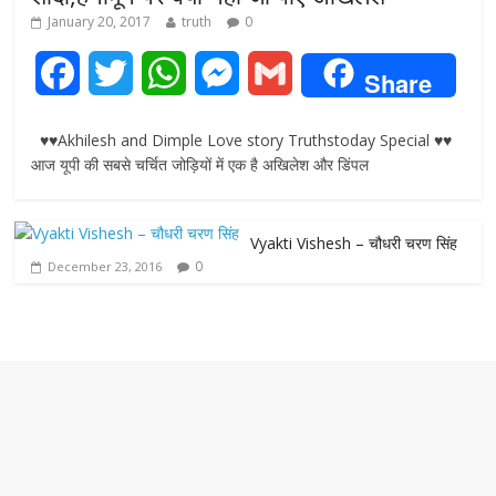
January 20, 2017
truth
0
F
T
W
M
G
Share
a
w
h
e
m
♥♥Akhilesh and Dimple Love story Truthstoday Special ♥♥
c
i
a
s
a
आज यूपी की सबसे चर्चित जोड़ियों में एक है अखिलेश और डिंपल
e
t
t
s
i
Vyakti Vishesh – चौधरी चरण सिंह
b
t
s
e
l
0
December 23, 2016
o
e
A
n
o
r
p
g
k
p
e
r