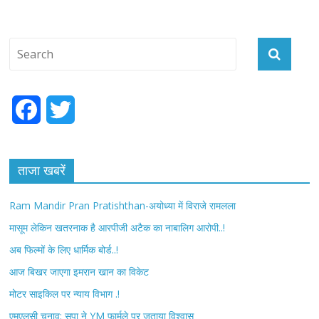
F
T
a
w
c
i
ताजा खबरें
e
t
Ram Mandir Pran Pratishthan-अयोध्या में विराजे रामलला
b
t
मासूम लेकिन खतरनाक है आरपीजी अटैक का नाबालिग आरोपी..!
अब फिल्मों के लिए धार्मिक बोर्ड..!
o
e
आज बिखर जाएगा इमरान खान का विकेट
o
r
मोटर साइकिल पर न्याय विभाग .!
k
एमएलसी चुनाव: सपा ने YM फार्मूले पर जताया विश्वास