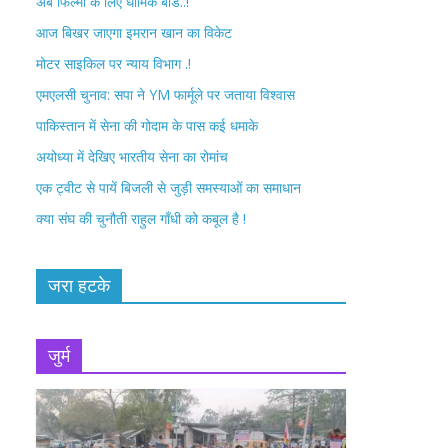
अब फिल्मों के लिए धार्मिक बोर्ड..!
o
r
आज बिखर जाएगा इमरान खान का विकेट
k
मोटर साइकिल पर न्याय विभाग .!
एमएलसी चुनाव: सपा ने YM फार्मूले पर जताया विश्वास
पाकिस्तान में सेना की गोदाम के पास कई धमाके
अयोध्या में देखिए भारतीय सेना का रोमांच
एक ट्वीट से पायें बिजली से जुड़ी समस्याओं का समाधान
क्या संघ की चुनौती राहुल गाँधी को कबूल है !
जरा हटके
जुर्म