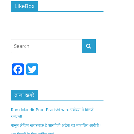
LikeBox
F
T
a
w
c
i
ताजा खबरें
e
t
Ram Mandir Pran Pratishthan-अयोध्या में विराजे
रामलला
b
t
मासूम लेकिन खतरनाक है आरपीजी अटैक का नाबालिग आरोपी..!
o
e