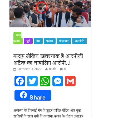
उत्तर
प्रदेश
जुर्म
देश
प्रदेश
फ़ैज़ाबाद
राजनीति
मासूम लेकिन खतरनाक है आरपीजी
अटैक का नाबालिग आरोपी..!
October 9, 2022
truth
0
F
T
W
M
G
a
w
h
e
m
Share
c
i
a
s
a
अयोध्या के विश्नोई गैंग के शूटर कपिल पंडित और कुछ
e
t
t
s
i
साथियों के साथ यूपी विधानसभा चुनाव के दौरान लगातार