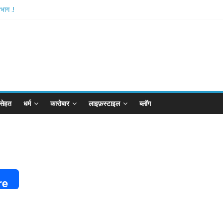
भाग .!
shthan-अयोध्या में विराजे रामलला
आरपीजी अटैक का नाबालिग आरोपी..!
र्ड..!
खान का विकेट
सेहत
धर्म
कारोबार
लाइफ़स्टाइल
ब्लॉग
re