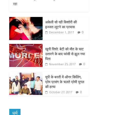
रहा
b
t
s
e
l
o
e
A
n
अकेली सो रही किशोरी की
o
r
p
g
इज्जत लूटने का प्रयास
0
December 1, 2017
k
p
e
r
खूनी रिश्ते: बेटी को मौत के घाट
उतारने के बाद फांसी से झूल गया
पिता
0
November 25, 2017
यूपी के बस्ती में ऑनर किलिंग,
प्रेम प्रसंग के चलते प्रेमी युगल
की हत्या
0
October 27, 2017
धर्म