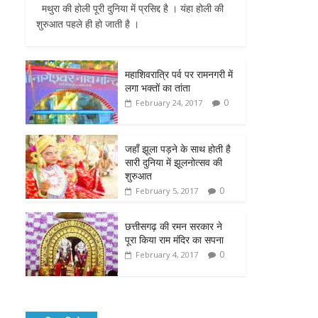
मथुरा की होली पूरी दुनिया में प्रसिद्द है । यंहा होली की
e
t
t
s
i
शुरुआत पहले ही हो जाती है ।
b
t
s
e
l
o
e
A
n
महाशिवरात्रि पर्व पर रामनगरी में
लगा भक्तों का तांता
o
r
p
g
0
February 24, 2017
k
p
e
जहाँ झूला पड़ने के साथ होती है
r
सारी दुनिया में झूलनोत्सव की
शुरुआत
0
February 5, 2017
छत्तीसगढ़ की रमन सरकार ने
पूरा किया राम मंदिर का सपना
0
February 4, 2017