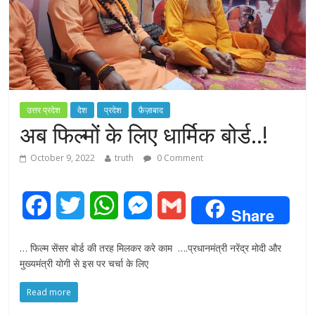
उत्तर प्रदेश
देश
प्रदेश
फ़ैज़ाबाद
अब फिल्मों के लिए धार्मिक बोर्ड..!
October 9, 2022
truth
0 Comment
F
T
W
M
G
Share
a
w
h
e
m
… फिल्म सेंसर बोर्ड की तरह मिलकर करे काम ….प्रधानमंत्री नरेंद्र मोदी और
c
i
a
s
a
मुख्यमंत्री योगी से इस पर चर्चा के लिए
e
t
t
s
i
Read more