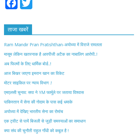
F
T
a
w
c
i
ताजा खबरें
e
t
Ram Mandir Pran Pratishthan-अयोध्या में विराजे रामलला
b
t
मासूम लेकिन खतरनाक है आरपीजी अटैक का नाबालिग आरोपी..!
अब फिल्मों के लिए धार्मिक बोर्ड..!
o
e
आज बिखर जाएगा इमरान खान का विकेट
o
r
मोटर साइकिल पर न्याय विभाग .!
k
एमएलसी चुनाव: सपा ने YM फार्मूले पर जताया विश्वास
पाकिस्तान में सेना की गोदाम के पास कई धमाके
अयोध्या में देखिए भारतीय सेना का रोमांच
एक ट्वीट से पायें बिजली से जुड़ी समस्याओं का समाधान
क्या संघ की चुनौती राहुल गाँधी को कबूल है !