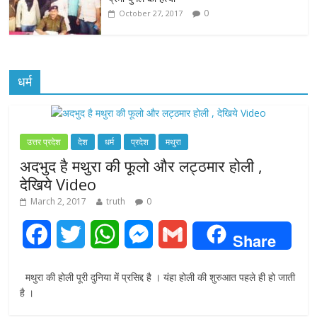
0
October 27, 2017
धर्म
उत्तर प्रदेश
देश
धर्म
प्रदेश
मथुरा
अदभुद है मथुरा की फूलो और लट्ठमार होली ,
देखिये Video
March 2, 2017
truth
0
F
T
W
M
G
Share
a
w
h
e
m
मथुरा की होली पूरी दुनिया में प्रसिद्द है । यंहा होली की शुरुआत पहले ही हो जाती
c
i
a
s
a
है ।