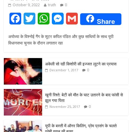
October 9, 2022
truth
0
F
T
W
M
G
Share
a
w
h
e
m
अयोध्या के विश्नोई गैंग के शूटर कपिल पंडित और कुछ साथियों के साथ यूपी
c
i
a
s
a
विधानसभा चुनाव के दौरान लगातार रहा
e
t
t
s
i
अकेली सो रही किशोरी की इज्जत लूटने का प्रयास
b
t
s
e
l
0
December 1, 2017
o
e
A
n
o
r
p
g
खूनी रिश्ते: बेटी को मौत के घाट उतारने के बाद फांसी से
झूल गया पिता
k
p
e
0
November 25, 2017
r
यूपी के बस्ती में ऑनर किलिंग, प्रेम प्रसंग के चलते
प्रेमी युगल की हत्या