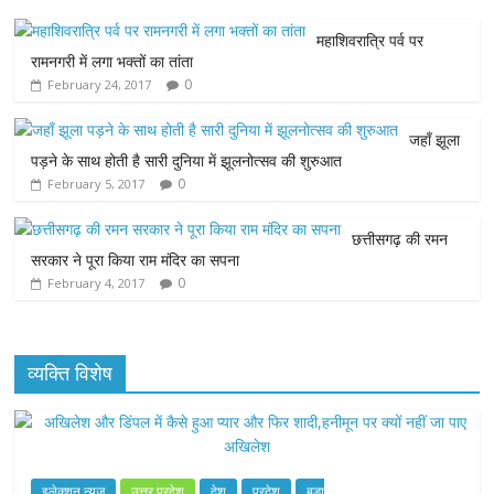
e
t
t
s
i
महाशिवरात्रि पर्व पर
b
t
s
e
l
रामनगरी में लगा भक्तों का तांता
0
February 24, 2017
o
e
A
n
o
r
p
g
जहाँ झूला
पड़ने के साथ होती है सारी दुनिया में झूलनोत्सव की शुरुआत
k
p
e
0
February 5, 2017
r
छत्तीसगढ़ की रमन
सरकार ने पूरा किया राम मंदिर का सपना
0
February 4, 2017
व्यक्ति विशेष
इलेक्शन न्यूज़
उत्तर प्रदेश
देश
प्रदेश
बड़ा