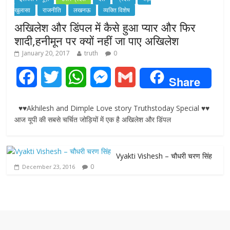
खुलासा
राजनीति
लखनऊ
व्यक्ति विशेष
अखिलेश और डिंपल में कैसे हुआ प्यार और फिर
शादी,हनीमून पर क्यों नहीं जा पाए अखिलेश
January 20, 2017
truth
0
F
T
W
M
G
Share
a
w
h
e
m
♥♥Akhilesh and Dimple Love story Truthstoday Special ♥♥
c
i
a
s
a
आज यूपी की सबसे चर्चित जोड़ियों में एक है अखिलेश और डिंपल
e
t
t
s
i
Vyakti Vishesh – चौधरी चरण सिंह
b
t
s
e
l
0
December 23, 2016
o
e
A
n
o
r
p
g
k
p
e