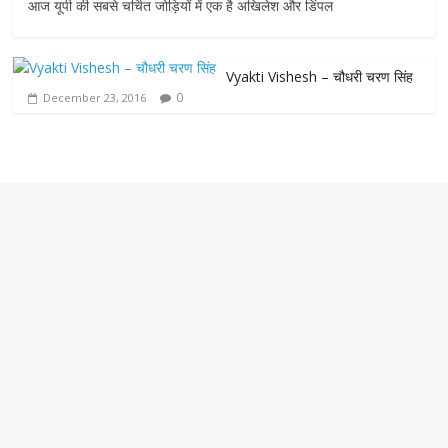
c
i
a
s
a
आज यूपी की सबसे चर्चित जोड़ियों में एक है अखिलेश और डिंपल
e
t
t
s
i
Vyakti Vishesh – चौधरी चरण सिंह
b
t
s
e
l
0
December 23, 2016
o
e
A
n
o
r
p
g
k
p
e
r