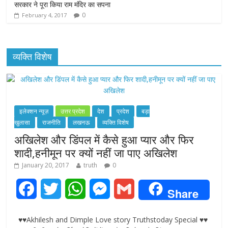
सरकार ने पूरा किया राम मंदिर का सपना
0
February 4, 2017
व्यक्ति विशेष
इलेक्शन न्यूज़
उत्तर प्रदेश
देश
प्रदेश
बड़ा
खुलासा
राजनीति
लखनऊ
व्यक्ति विशेष
अखिलेश और डिंपल में कैसे हुआ प्यार और फिर
शादी,हनीमून पर क्यों नहीं जा पाए अखिलेश
January 20, 2017
truth
0
F
T
W
M
G
Share
a
w
h
e
m
♥♥Akhilesh and Dimple Love story Truthstoday Special ♥♥