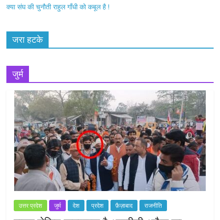
क्या संघ की चुनौती राहुल गाँधी को कबूल है !
जरा हटके
जुर्म
उत्तर प्रदेश
जुर्म
देश
प्रदेश
फ़ैज़ाबाद
राजनीति