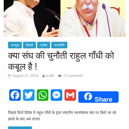
अन्यूज़
दिल्ली
प्रदेश
राजनीति
क्या संघ की चुनौती राहुल गाँधी को
कबूल है !
August 27, 2018
truth
0 Comment
F
T
W
M
G
Share
a
w
h
e
m
पिछले दिनों विदेश में राहुल गाँधी के द्वारा राष्ट्रीय स्वयंसेवक संघ पर किये जा रहे
c
i
a
s
a
हमले के बाद अब लगता