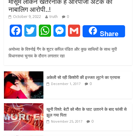
मासूम लेकिन खतरनाक है आरपीजी अटैक का
नाबालिग आरोपी..!
October 9, 2022
truth
0
F
T
W
M
G
Share
a
w
h
e
m
अयोध्या के विश्नोई गैंग के शूटर कपिल पंडित और कुछ साथियों के साथ यूपी
c
i
a
s
a
विधानसभा चुनाव के दौरान लगातार रहा
e
t
t
s
i
अकेली सो रही किशोरी की इज्जत लूटने का प्रयास
b
t
s
e
l
0
December 1, 2017
o
e
A
n
o
r
p
g
खूनी रिश्ते: बेटी को मौत के घाट उतारने के बाद फांसी से
झूल गया पिता
k
p
e
0
November 25, 2017
r