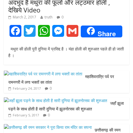
अदभुद है मथुरा की फूलो और लट्ठमार होली ,
देखिये Video
March 2, 2017
truth
0
F
T
W
M
G
Share
a
w
h
e
m
मथुरा की होली पूरी दुनिया में प्रसिद्द है । यंहा होली की शुरुआत पहले ही हो जाती
c
i
a
s
a
है ।
e
t
t
s
i
महाशिवरात्रि पर्व पर
b
t
s
e
l
रामनगरी में लगा भक्तों का तांता
0
February 24, 2017
o
e
A
n
o
r
p
g
जहाँ झूला
पड़ने के साथ होती है सारी दुनिया में झूलनोत्सव की शुरुआत
k
p
e
0
February 5, 2017
r
छत्तीसगढ़ की रमन