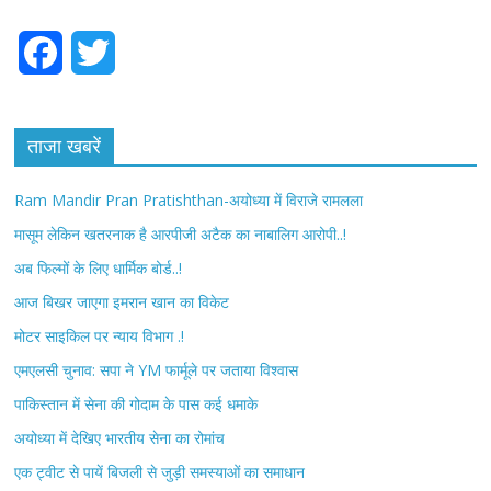
F
T
a
w
c
i
ताजा खबरें
e
t
Ram Mandir Pran Pratishthan-अयोध्या में विराजे रामलला
b
t
मासूम लेकिन खतरनाक है आरपीजी अटैक का नाबालिग आरोपी..!
अब फिल्मों के लिए धार्मिक बोर्ड..!
o
e
आज बिखर जाएगा इमरान खान का विकेट
o
r
मोटर साइकिल पर न्याय विभाग .!
k
एमएलसी चुनाव: सपा ने YM फार्मूले पर जताया विश्वास
पाकिस्तान में सेना की गोदाम के पास कई धमाके
अयोध्या में देखिए भारतीय सेना का रोमांच
एक ट्वीट से पायें बिजली से जुड़ी समस्याओं का समाधान