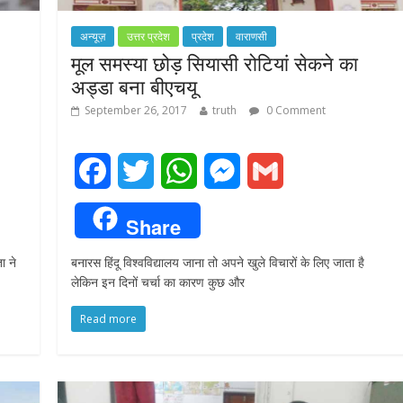
अन्यूज़
उत्तर प्रदेश
प्रदेश
वाराणसी
मूल समस्या छोड़ सियासी रोटियां सेकने का
अड्डा बना बीएचयू
September 26, 2017
truth
0 Comment
F
T
W
M
G
a
w
h
e
m
Share
c
i
a
s
a
ा ने
बनारस हिंदू विश्वविद्यालय जाना तो अपने खुले विचारों के लिए जाता है
e
t
t
s
i
लेकिन इन दिनों चर्चा का कारण कुछ और
b
t
s
e
l
Read more
o
e
A
n
o
r
p
g