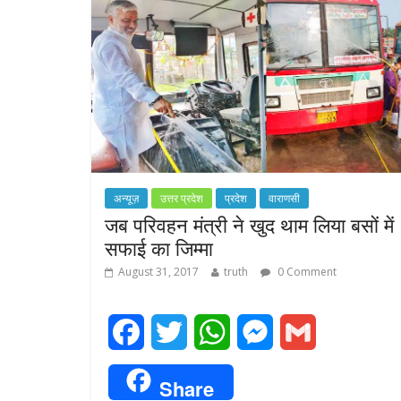
k
p
e
r
अन्यूज़
उत्तर प्रदेश
प्रदेश
वाराणसी
जब परिवहन मंत्री ने खुद थाम लिया बसों में
सफाई का जिम्मा
August 31, 2017
truth
0 Comment
F
T
W
M
G
a
w
h
e
m
Share