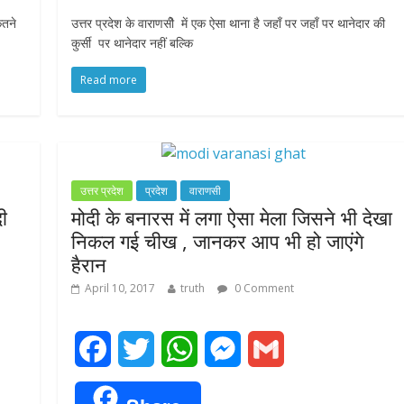
c
i
a
s
a
ितने
उत्तर प्रदेश के वाराणसीे में एक ऐसा थाना है जहाँ पर जहाँ पर थानेदार की
e
t
t
s
i
कुर्सी पर थानेदार नहीं बल्कि
b
t
s
e
l
Read more
o
e
A
n
o
r
p
g
k
p
e
उत्तर प्रदेश
प्रदेश
वाराणसी
दी
मोदी के बनारस में लगा ऐसा मेला जिसने भी देखा
r
निकल गई चीख , जानकर आप भी हो जाएंगे
हैरान
April 10, 2017
truth
0 Comment
F
T
W
M
G
a
w
h
e
m