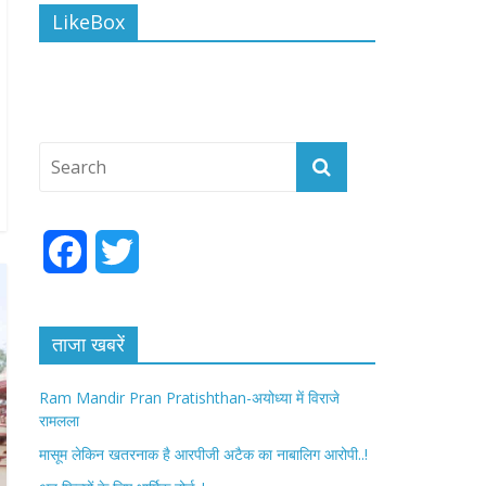
LikeBox
F
T
a
w
c
i
ताजा खबरें
e
t
Ram Mandir Pran Pratishthan-अयोध्या में विराजे
रामलला
b
t
मासूम लेकिन खतरनाक है आरपीजी अटैक का नाबालिग आरोपी..!
o
e