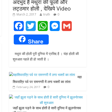
अदभुद है मथुरा की फूलो और
लट्ठमार होली , देखिये Video
March 2, 2017
truth
0
F
T
W
M
G
a
w
h
e
m
Share
c
i
a
s
a
मथुरा की होली पूरी दुनिया में प्रसिद्द है । यंहा होली की
e
t
t
s
i
शुरुआत पहले ही हो जाती है ।
b
t
s
e
l
o
e
A
n
महा
शिवरात्रि पर्व पर रामनगरी में लगा भक्तों का तांता
o
r
p
g
0
February 24, 2017
k
p
e
r
जहाँ झूला पड़ने के साथ होती है सारी दुनिया में झूलनोत्सव