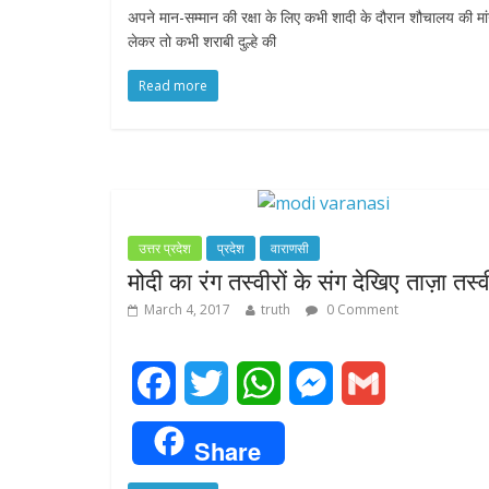
अपने मान-सम्मान की रक्षा के लिए कभी शादी के दौरान शौचालय की मा
e
t
t
s
i
लेकर तो कभी शराबी दुल्हे की
b
t
s
e
l
Read more
o
e
A
n
o
r
p
g
k
p
e
उत्तर प्रदेश
प्रदेश
वाराणसी
r
मोदी का रंग तस्वीरों के संग देखिए ताज़ा तस्
March 4, 2017
truth
0 Comment
F
T
W
M
G
a
w
h
e
m
Share
c
i
a
s
a