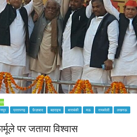
त्तर
नपुर
प्रतापगढ़
फ़ैज़ाबाद
बहराइच
बाराबंकी
मऊ
रायबरेली
लखनऊ
्मूले पर जताया विश्वास