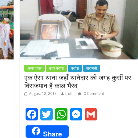
k
p
e
r
अजब गज़ब
उत्तर प्रदेश
प्रदेश
वाराणसी
एक ऐसा थाना जहाँ थानेदार की जगह कुर्सी पर
विराजमान हैं काल भैरव
August 12, 2017
truth
0 Comment
F
T
W
M
G
a
w
h
e
m
Share