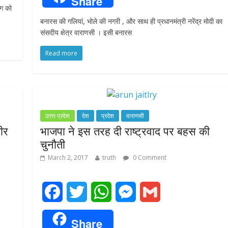
Share
ंग को
c
i
a
s
a
बनारस की गलियां, भोले की नगरी , और साथ ही प्रधानमंत्री नरेंद्र मोदी का
e
t
t
s
i
संसदीय क्षेत्र वाराणसी । इसी बनारस
b
t
s
e
l
Read more
o
e
A
n
o
r
p
g
k
p
e
उत्तर प्रदेश
देश
प्रदेश
वाराणसी
वीर
भाजपा ने इस तरह दी राष्ट्रवाद पर बहस की
r
चुनौती
March 2, 2017
truth
0 Comment
F
T
W
M
G
a
w
h
e
m
Share