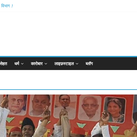
विभाग .!
atishthan-अयोध्या में विराजे रामलला
है आरपीजी अटैक का नाबालिग आरोपी..!
 बोर्ड..!
न खान का विकेट
सेहत
धर्म
कारोबार
लाइफ़स्टाइल
ब्लॉग