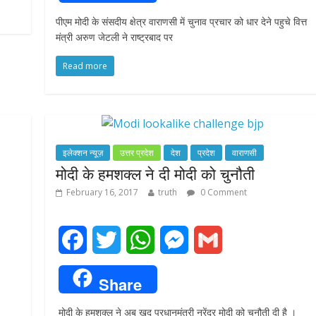
c
i
a
s
a
पीएम मोदी के संसदीय क्षेत्र वाराणसी में चुनाव प्रचार को धार देने पहुचे वित्त
e
t
t
s
i
मंत्री अरुण जेटली ने राष्ट्रबाद पर
b
t
s
e
l
Read more
o
e
A
n
o
r
p
g
k
p
e
इलेक्शन न्यूज़
उत्तर प्रदेश
देश
प्रदेश
वाराणसी
मोदी के हमशक्ल ने दी मोदी को चुनौती
r
February 16, 2017
truth
0 Comment
F
T
W
M
G
a
w
h
e
m
Share
c
i
a
s
a
मोदी के हमशक्ल ने अब खुद प्रधानमंत्री नरेंद्र मोदी को चुनौती दी है ।