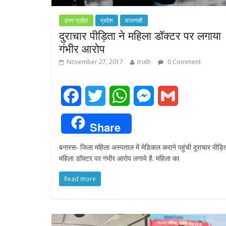
उत्तर प्रदेश
प्रदेश
वाराणसी
दुराचार पीड़िता ने महिला डॉक्टर पर लगाया
गंभीर आरोप
November 27, 2017
truth
0 Comment
F
T
W
M
G
a
w
h
e
m
Share
c
i
a
s
a
बनारस- जिला महिला अस्पताल में मेडिकल कराने पहुंची दुराचार पीड़ित
e
t
t
s
i
महिला डॉक्टर पर गंभीर आरोप लगाये है. महिला का
b
t
s
e
l
Read more
o
e
A
n
o
r
p
g