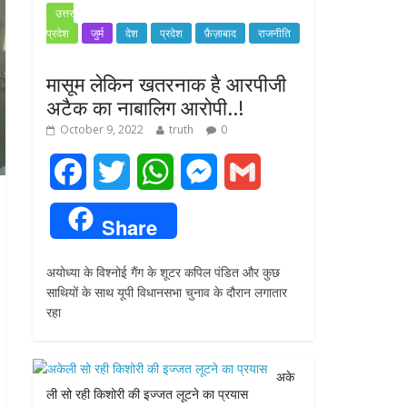
उत्तर
प्रदेश
जुर्म
देश
प्रदेश
फ़ैज़ाबाद
राजनीति
मासूम लेकिन खतरनाक है आरपीजी
अटैक का नाबालिग आरोपी..!
October 9, 2022
truth
0
F
T
W
M
G
a
w
h
e
m
Share
c
i
a
s
a
अयोध्या के विश्नोई गैंग के शूटर कपिल पंडित और कुछ
e
t
t
s
i
साथियों के साथ यूपी विधानसभा चुनाव के दौरान लगातार
रहा
b
t
s
e
l
o
e
A
n
अके
o
r
p
g
ली सो रही किशोरी की इज्जत लूटने का प्रयास