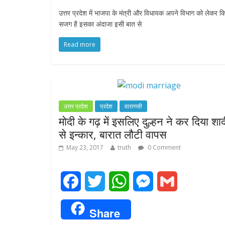
c
i
a
s
a
उत्तर प्रदेश में भाजपा के मंत्री और विधायक अपने विभाग को लेकर क
e
t
t
s
i
सजग है इसका अंदाजा इसी बात से
b
t
s
e
l
Read more
o
e
A
n
o
r
p
g
k
p
e
उत्तर प्रदेश
प्रदेश
वाराणसी
मोदी के गढ़ में इसलिए दुल्हन ने कर दिया शा
r
से इन्कार, बारात लौटी वापस
May 23, 2017
truth
0 Comment
F
T
W
M
G
a
w
h
e
m
Share
c
i
a
s
a