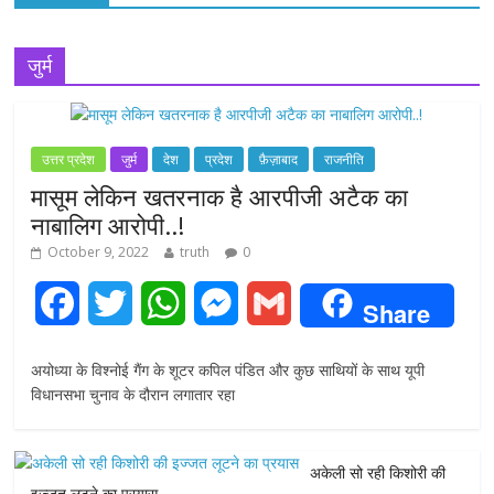
जुर्म
उत्तर प्रदेश
जुर्म
देश
प्रदेश
फ़ैज़ाबाद
राजनीति
मासूम लेकिन खतरनाक है आरपीजी अटैक का
नाबालिग आरोपी..!
October 9, 2022
truth
0
F
T
W
M
G
Share
a
w
h
e
m
अयोध्या के विश्नोई गैंग के शूटर कपिल पंडित और कुछ साथियों के साथ यूपी
c
i
a
s
a
विधानसभा चुनाव के दौरान लगातार रहा
e
t
t
s
i
अकेली सो रही किशोरी की
b
t
s
e
l
इज्जत लूटने का प्रयास