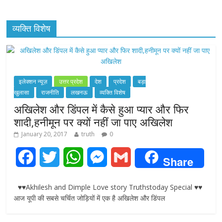
व्यक्ति विशेष
इलेक्शन न्यूज़
उत्तर प्रदेश
देश
प्रदेश
बड़ा
खुलासा
राजनीति
लखनऊ
व्यक्ति विशेष
अखिलेश और डिंपल में कैसे हुआ प्यार और फिर
शादी,हनीमून पर क्यों नहीं जा पाए अखिलेश
January 20, 2017
truth
0
F
T
W
M
G
Share
a
w
h
e
m
♥♥Akhilesh and Dimple Love story Truthstoday Special ♥♥
c
i
a
s
a
आज यूपी की सबसे चर्चित जोड़ियों में एक है अखिलेश और डिंपल
e
t
t
s
i