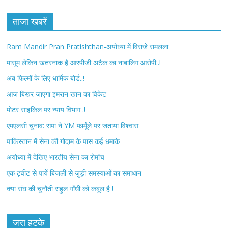
c
i
ताजा खबरें
e
t
Ram Mandir Pran Pratishthan-अयोध्या में विराजे रामलला
b
t
मासूम लेकिन खतरनाक है आरपीजी अटैक का नाबालिग आरोपी..!
अब फिल्मों के लिए धार्मिक बोर्ड..!
o
e
आज बिखर जाएगा इमरान खान का विकेट
o
r
मोटर साइकिल पर न्याय विभाग .!
k
एमएलसी चुनाव: सपा ने YM फार्मूले पर जताया विश्वास
पाकिस्तान में सेना की गोदाम के पास कई धमाके
अयोध्या में देखिए भारतीय सेना का रोमांच
एक ट्वीट से पायें बिजली से जुड़ी समस्याओं का समाधान
क्या संघ की चुनौती राहुल गाँधी को कबूल है !
जरा हटके