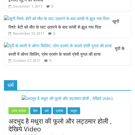
0
December 1, 2017
o
e
A
n
o
r
p
g
खूनी
रिश्ते: बेटी को मौत के घाट उतारने के बाद फांसी से झूल गया पिता
k
p
e
0
November 25, 2017
r
यूपी के
बस्ती में ऑनर किलिंग, प्रेम प्रसंग के चलते प्रेमी युगल की हत्या
0
October 27, 2017
धर्म
उत्तर प्रदेश
देश
धर्म
प्रदेश
मथुरा
अदभुद है मथुरा की फूलो और लट्ठमार होली ,
देखिये Video