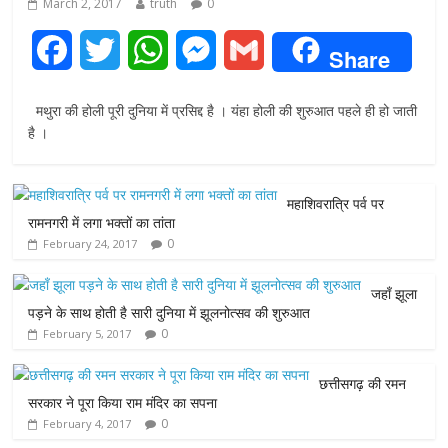
March 2, 2017
truth
0
F
T
W
M
G
Share
a
w
h
e
m
मथुरा की होली पूरी दुनिया में प्रसिद्द है । यंहा होली की शुरुआत पहले ही हो जाती
c
i
a
s
a
है ।
e
t
t
s
i
महाशिवरात्रि पर्व पर
b
t
s
e
l
रामनगरी में लगा भक्तों का तांता
0
February 24, 2017
o
e
A
n
o
r
p
g
जहाँ झूला
पड़ने के साथ होती है सारी दुनिया में झूलनोत्सव की शुरुआत
k
p
e
0
February 5, 2017
r
छत्तीसगढ़ की रमन
सरकार ने पूरा किया राम मंदिर का सपना
0
February 4, 2017