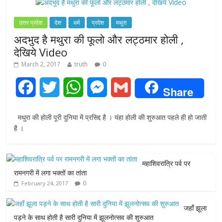
उत्तर प्रदेश
देश
धर्म
प्रदेश
मथुरा
अदभुद है मथुरा की फूलो और लट्ठमार होली ,
देखिये Video
March 2, 2017
truth
0
F
T
W
M
G
Share
a
w
h
e
m
मथुरा की होली पूरी दुनिया में प्रसिद्द है । यंहा होली की शुरुआत पहले ही हो जाती
c
i
a
s
a
है ।
e
t
t
s
i
महाशिवरात्रि पर्व पर
b
t
s
e
l
रामनगरी में लगा भक्तों का तांता
0
February 24, 2017
o
e
A
n
o
r
p
g
जहाँ झूला
पड़ने के साथ होती है सारी दुनिया में झूलनोत्सव की शुरुआत