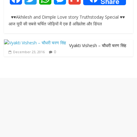
Share
a
w
h
e
m
♥♥Akhilesh and Dimple Love story Truthstoday Special ♥♥
c
i
a
s
a
आज यूपी की सबसे चर्चित जोड़ियों में एक है अखिलेश और डिंपल
e
t
t
s
i
Vyakti Vishesh – चौधरी चरण सिंह
b
t
s
e
l
0
December 23, 2016
o
e
A
n
o
r
p
g
k
p
e
r