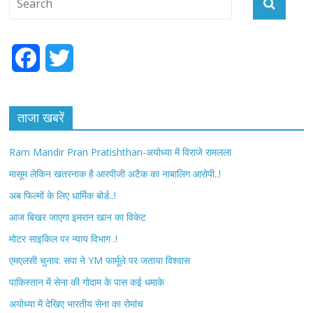
F
T
a
w
c
i
ताजा खबरें
e
t
Ram Mandir Pran Pratishthan-अयोध्या में विराजे रामलला
b
t
मासूम लेकिन खतरनाक है आरपीजी अटैक का नाबालिग आरोपी..!
अब फिल्मों के लिए धार्मिक बोर्ड..!
o
e
आज बिखर जाएगा इमरान खान का विकेट
o
r
मोटर साइकिल पर न्याय विभाग .!
k
एमएलसी चुनाव: सपा ने YM फार्मूले पर जताया विश्वास
पाकिस्तान में सेना की गोदाम के पास कई धमाके
अयोध्या में देखिए भारतीय सेना का रोमांच