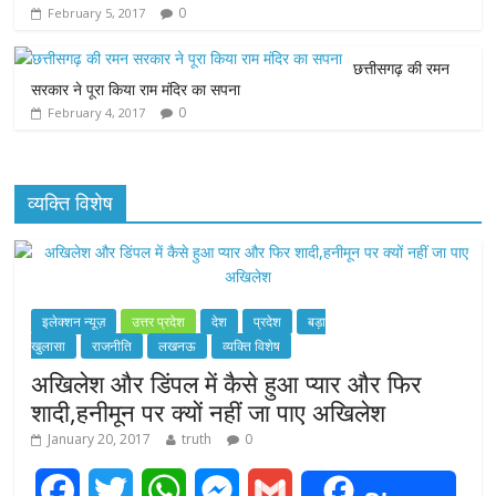
k
p
e
0
February 5, 2017
r
छत्तीसगढ़ की रमन
सरकार ने पूरा किया राम मंदिर का सपना
0
February 4, 2017
व्यक्ति विशेष
इलेक्शन न्यूज़
उत्तर प्रदेश
देश
प्रदेश
बड़ा
खुलासा
राजनीति
लखनऊ
व्यक्ति विशेष
अखिलेश और डिंपल में कैसे हुआ प्यार और फिर
शादी,हनीमून पर क्यों नहीं जा पाए अखिलेश
January 20, 2017
truth
0
F
T
W
M
G