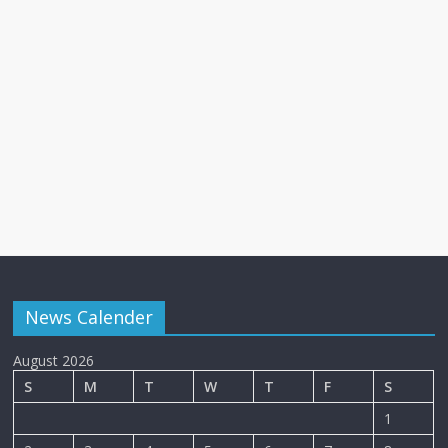
News Calender
August 2026
S
M
T
W
T
F
S
1