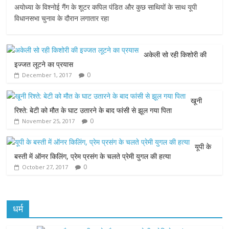
अयोध्या के विश्नोई गैंग के शूटर कपिल पंडित और कुछ साथियों के साथ यूपी
c
i
a
s
a
विधानसभा चुनाव के दौरान लगातार रहा
e
t
t
s
i
अकेली सो रही किशोरी की
b
t
s
e
l
इज्जत लूटने का प्रयास
0
December 1, 2017
o
e
A
n
o
r
p
g
खूनी
रिश्ते: बेटी को मौत के घाट उतारने के बाद फांसी से झूल गया पिता
k
p
e
0
November 25, 2017
r
यूपी के
बस्ती में ऑनर किलिंग, प्रेम प्रसंग के चलते प्रेमी युगल की हत्या
0
October 27, 2017
धर्म