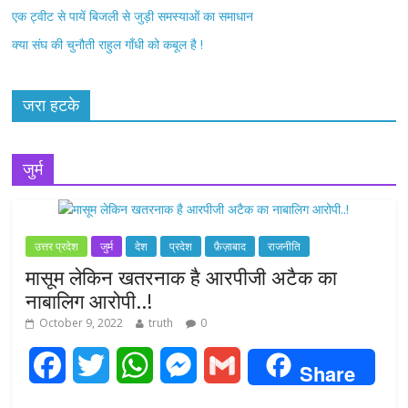
एक ट्वीट से पायें बिजली से जुड़ी समस्याओं का समाधान
क्या संघ की चुनौती राहुल गाँधी को कबूल है !
जरा हटके
जुर्म
उत्तर प्रदेश
जुर्म
देश
प्रदेश
फ़ैज़ाबाद
राजनीति
मासूम लेकिन खतरनाक है आरपीजी अटैक का
नाबालिग आरोपी..!
October 9, 2022
truth
0
F
T
W
M
G
Share
a
w
h
e
m