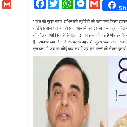
h
M
F
T
W
M
G
b
Sh
t
a
e
o
G
a
w
h
e
m
t
t
s
भारत की सुपर स्टार अभिनेत्री श्रीदेवी की हत्या क्या फिल्म इंड
o
m
e
c
i
a
s
a
s
कोई ऐसे राज पता था जिस के खुलासे का डर था ? मशहूर वकील और
s
k
a
r
की मौत स्वाभाविक नहीं है बल्कि उनकी हत्या की गई है और इसके पीछ
A
e
t
t
s
i
e
i
है। आपको याद दिला दे कि इसके पहले भी सुब्रमण्यम स्वामी कई ऐ
p
n
इस बार भी जब हर कोई बाथ टब में डूब कर मरने को लेकर इशारों 
b
t
s
e
l
l
p
g
o
e
A
n
e
o
r
p
g
r
k
p
e
r