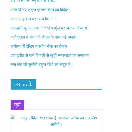
अब फिल्मों के लिए धार्मिक बोर्ड..!
o
r
आज बिखर जाएगा इमरान खान का विकेट
k
मोटर साइकिल पर न्याय विभाग .!
एमएलसी चुनाव: सपा ने YM फार्मूले पर जताया विश्वास
पाकिस्तान में सेना की गोदाम के पास कई धमाके
अयोध्या में देखिए भारतीय सेना का रोमांच
एक ट्वीट से पायें बिजली से जुड़ी समस्याओं का समाधान
क्या संघ की चुनौती राहुल गाँधी को कबूल है !
जरा हटके
जुर्म