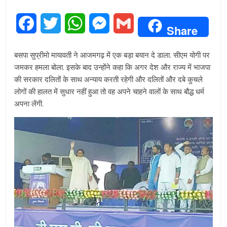
F
T
W
M
G
Share
a
w
h
e
m
बसपा सुप्रीमो मायावती ने आजमगढ़ में एक बड़ा बयान दे डाला. सीएम योगी पर
c
i
a
s
a
जमकर हमला बोला. इसके बाद उन्होंने कहा कि अगर देश और राज्य में भाजपा
की सरकार दलितों के साथ अन्याय करती रहेगी और दलितों और दबे कुचले
e
t
t
s
i
लोगों की हालत में सुधार नहीं हुआ तो वह अपने चाहने वालों के साथ बौद्ध धर्म
अपना लेंगी.
b
t
s
e
l
o
e
A
n
o
r
p
g
k
p
e
r