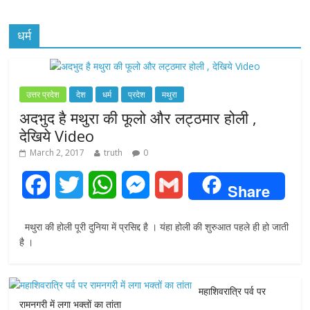
धर्म
उत्तर प्रदेश
देश
धर्म
प्रदेश
मथुरा
अदभुद है मथुरा की फूलो और लट्ठमार होली ,
देखिये Video
March 2, 2017
truth
0
F
T
W
M
G
Share
a
w
h
e
m
मथुरा की होली पूरी दुनिया में प्रसिद्द है । यंहा होली की शुरुआत पहले ही हो जाती
c
i
a
s
a
है ।
e
t
t
s
i
महाशिवरात्रि पर्व पर
b
t
s
e
l
रामनगरी में लगा भक्तों का तांता