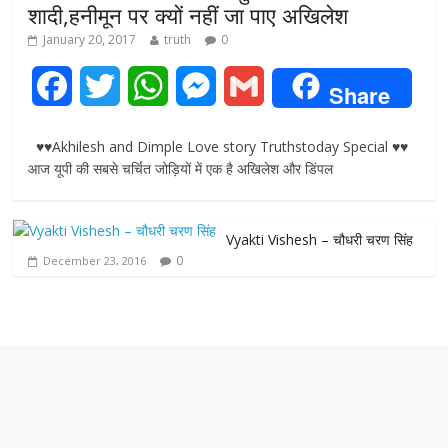
शादी,हनीमून पर क्यों नहीं जा पाए अखिलेश
January 20, 2017
truth
0
F
T
W
M
G
Share
a
w
h
e
m
♥♥Akhilesh and Dimple Love story Truthstoday Special ♥♥
c
i
a
s
a
आज यूपी की सबसे चर्चित जोड़ियों में एक है अखिलेश और डिंपल
e
t
t
s
i
Vyakti Vishesh – चौधरी चरण सिंह
b
t
s
e
l
0
December 23, 2016
o
e
A
n
o
r
p
g
k
p
e
r