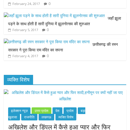
0
February 24, 2017
o
e
A
n
o
r
p
g
जहाँ झूला
पड़ने के साथ होती है सारी दुनिया में झूलनोत्सव की शुरुआत
k
p
e
0
February 5, 2017
r
छत्तीसगढ़ की रमन
सरकार ने पूरा किया राम मंदिर का सपना
0
February 4, 2017
व्यक्ति विशेष
इलेक्शन न्यूज़
उत्तर प्रदेश
देश
प्रदेश
बड़ा
खुलासा
राजनीति
लखनऊ
व्यक्ति विशेष
अखिलेश और डिंपल में कैसे हुआ प्यार और फिर