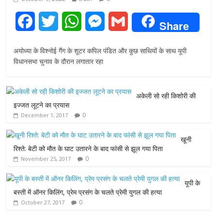
F
T
W
M
G
Share
a
w
h
e
m
अयोध्या के विश्नोई गैंग के शूटर कपिल पंडित और कुछ साथियों के साथ यूपी
c
i
a
s
a
विधानसभा चुनाव के दौरान लगातार रहा
e
t
t
s
i
अकेली सो रही किशोरी की
b
t
s
e
l
इज्जत लूटने का प्रयास
0
December 1, 2017
o
e
A
n
o
r
p
g
खूनी
रिश्ते: बेटी को मौत के घाट उतारने के बाद फांसी से झूल गया पिता
k
p
e
0
November 25, 2017
r
यूपी के
बस्ती में ऑनर किलिंग, प्रेम प्रसंग के चलते प्रेमी युगल की हत्या
0
October 27, 2017