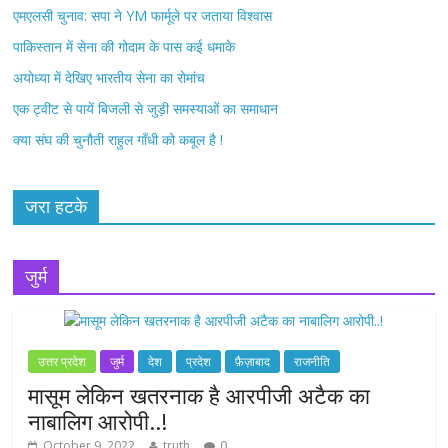
k
एमएलसी चुनाव: सपा ने YM फार्मूले पर जताया विश्वास
पाकिस्तान में सेना की गोदाम के पास कई धमाके
अयोध्या में देखिए भारतीय सेना का रोमांच
एक ट्वीट से पायें बिजली से जुड़ी समस्याओं का समाधान
क्या संघ की चुनौती राहुल गाँधी को कबूल है !
जरा हटके
जुर्म
उत्तर प्रदेश
जुर्म
देश
प्रदेश
फ़ैज़ाबाद
राजनीति
मासूम लेकिन खतरनाक है आरपीजी अटैक का
नाबालिग आरोपी..!
October 9, 2022
truth
0