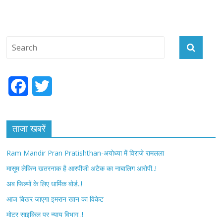
F
T
a
w
c
i
ताजा खबरें
e
t
Ram Mandir Pran Pratishthan-अयोध्या में विराजे रामलला
b
t
मासूम लेकिन खतरनाक है आरपीजी अटैक का नाबालिग आरोपी..!
अब फिल्मों के लिए धार्मिक बोर्ड..!
o
e
आज बिखर जाएगा इमरान खान का विकेट
o
r
मोटर साइकिल पर न्याय विभाग .!