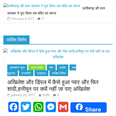
r
छत्तीसगढ़ की रमन
सरकार ने पूरा किया राम मंदिर का सपना
0
February 4, 2017
व्यक्ति विशेष
इलेक्शन न्यूज़
उत्तर प्रदेश
देश
प्रदेश
बड़ा
खुलासा
राजनीति
लखनऊ
व्यक्ति विशेष
अखिलेश और डिंपल में कैसे हुआ प्यार और फिर
शादी,हनीमून पर क्यों नहीं जा पाए अखिलेश
January 20, 2017
truth
0
F
T
W
M
G
Share