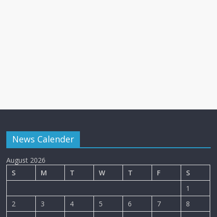
News Calender
August 2026
S
M
T
W
T
F
S
1
2
3
4
5
6
7
8