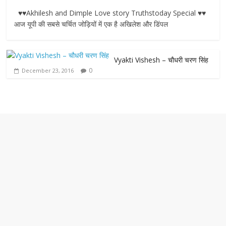
a
w
h
e
m
♥♥Akhilesh and Dimple Love story Truthstoday Special ♥♥
c
i
a
s
a
आज यूपी की सबसे चर्चित जोड़ियों में एक है अखिलेश और डिंपल
e
t
t
s
i
Vyakti Vishesh – चौधरी चरण सिंह
b
t
s
e
l
0
December 23, 2016
o
e
A
n
o
r
p
g
k
p
e
r