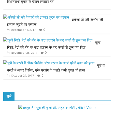
c
i
a
s
a
विधानसभा चुनाव के दौरान लगातार रहा
e
t
t
s
i
अकेली सो रही किशोरी की
b
t
s
e
l
इज्जत लूटने का प्रयास
0
December 1, 2017
o
e
A
n
o
r
p
g
खूनी
रिश्ते: बेटी को मौत के घाट उतारने के बाद फांसी से झूल गया पिता
k
p
e
0
November 25, 2017
r
यूपी के
बस्ती में ऑनर किलिंग, प्रेम प्रसंग के चलते प्रेमी युगल की हत्या
0
October 27, 2017
धर्म