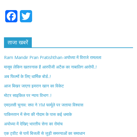
F
T
a
w
c
i
ताजा खबरें
e
t
Ram Mandir Pran Pratishthan-अयोध्या में विराजे रामलला
b
t
मासूम लेकिन खतरनाक है आरपीजी अटैक का नाबालिग आरोपी..!
अब फिल्मों के लिए धार्मिक बोर्ड..!
o
e
आज बिखर जाएगा इमरान खान का विकेट
o
r
मोटर साइकिल पर न्याय विभाग .!
k
एमएलसी चुनाव: सपा ने YM फार्मूले पर जताया विश्वास
पाकिस्तान में सेना की गोदाम के पास कई धमाके
अयोध्या में देखिए भारतीय सेना का रोमांच
एक ट्वीट से पायें बिजली से जुड़ी समस्याओं का समाधान