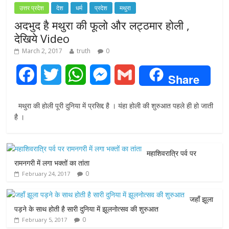
उत्तर प्रदेश
देश
धर्म
प्रदेश
मथुरा
अदभुद है मथुरा की फूलो और लट्ठमार होली ,
देखिये Video
March 2, 2017
truth
0
F
T
W
M
G
Share
a
w
h
e
m
मथुरा की होली पूरी दुनिया में प्रसिद्द है । यंहा होली की शुरुआत पहले ही हो जाती
c
i
a
s
a
है ।
e
t
t
s
i
महाशिवरात्रि पर्व पर
b
t
s
e
l
रामनगरी में लगा भक्तों का तांता
0
February 24, 2017
o
e
A
n
o
r
p
g
जहाँ झूला
पड़ने के साथ होती है सारी दुनिया में झूलनोत्सव की शुरुआत
k
p
e
0
February 5, 2017