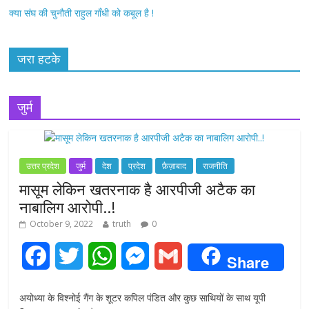
क्या संघ की चुनौती राहुल गाँधी को कबूल है !
जरा हटके
जुर्म
उत्तर प्रदेश
जुर्म
देश
प्रदेश
फ़ैज़ाबाद
राजनीति
मासूम लेकिन खतरनाक है आरपीजी अटैक का
नाबालिग आरोपी..!
October 9, 2022
truth
0
F
T
W
M
G
Share
a
w
h
e
m
अयोध्या के विश्नोई गैंग के शूटर कपिल पंडित और कुछ साथियों के साथ यूपी