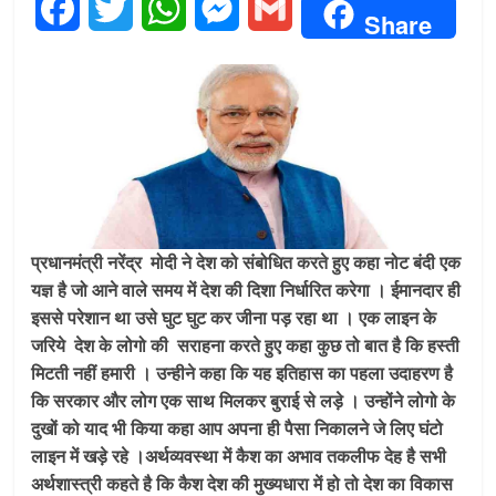
F
T
W
M
G
Share
a
w
h
e
m
c
i
a
s
a
e
t
t
s
i
b
t
s
e
l
o
e
A
n
प्रधानमंत्री नरेंद्र मोदी ने देश को संबोधित करते हुए कहा नोट बंदी एक
o
r
p
g
यज्ञ है जो आने वाले समय में देश की दिशा निर्धारित करेगा । ईमानदार ही
इससे परेशान था उसे घुट घुट कर जीना पड़ रहा था । एक लाइन के
k
p
e
जरिये देश के लोगो की सराहना करते हुए कहा कुछ तो बात है कि हस्ती
r
मिटती नहीं हमारी । उन्हीने कहा कि यह इतिहास का पहला उदाहरण है
कि सरकार और लोग एक साथ मिलकर बुराई से लड़े । उन्होंने लोगो के
दुखों को याद भी किया कहा आप अपना ही पैसा निकालने जे लिए घंटो
लाइन में खड़े रहे ।अर्थव्यवस्था में कैश का अभाव तकलीफ देह है सभी
अर्थशास्त्री कहते है कि कैश देश की मुख्यधारा में हो तो देश का विकास