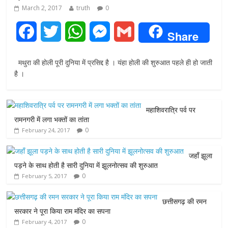
March 2, 2017
truth
0
F
T
W
M
G
Share
a
w
h
e
m
मथुरा की होली पूरी दुनिया में प्रसिद्द है । यंहा होली की शुरुआत पहले ही हो जाती
c
i
a
s
a
है ।
e
t
t
s
i
महाशिवरात्रि पर्व पर
b
t
s
e
l
रामनगरी में लगा भक्तों का तांता
0
February 24, 2017
o
e
A
n
o
r
p
g
जहाँ झूला
पड़ने के साथ होती है सारी दुनिया में झूलनोत्सव की शुरुआत
k
p
e
0
February 5, 2017
r
छत्तीसगढ़ की रमन
सरकार ने पूरा किया राम मंदिर का सपना
0
February 4, 2017