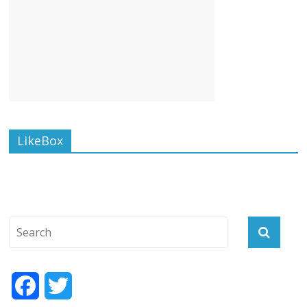
LikeBox
F
T