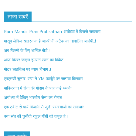
a
w
c
i
ताजा खबरें
e
t
Ram Mandir Pran Pratishthan-अयोध्या में विराजे रामलला
b
t
मासूम लेकिन खतरनाक है आरपीजी अटैक का नाबालिग आरोपी..!
अब फिल्मों के लिए धार्मिक बोर्ड..!
o
e
आज बिखर जाएगा इमरान खान का विकेट
o
r
मोटर साइकिल पर न्याय विभाग .!
k
एमएलसी चुनाव: सपा ने YM फार्मूले पर जताया विश्वास
पाकिस्तान में सेना की गोदाम के पास कई धमाके
अयोध्या में देखिए भारतीय सेना का रोमांच
एक ट्वीट से पायें बिजली से जुड़ी समस्याओं का समाधान
क्या संघ की चुनौती राहुल गाँधी को कबूल है !