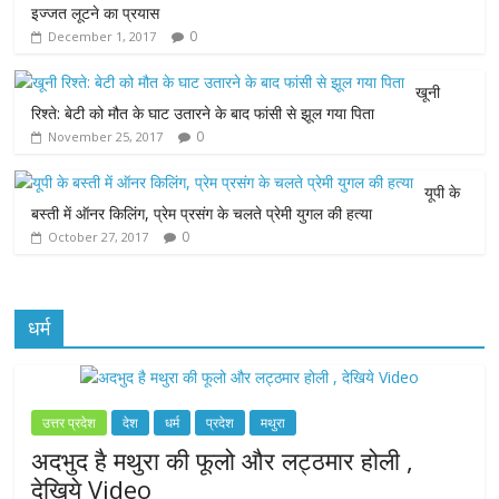
इज्जत लूटने का प्रयास
0
December 1, 2017
o
e
A
n
o
r
p
g
खूनी
रिश्ते: बेटी को मौत के घाट उतारने के बाद फांसी से झूल गया पिता
k
p
e
0
November 25, 2017
r
यूपी के
बस्ती में ऑनर किलिंग, प्रेम प्रसंग के चलते प्रेमी युगल की हत्या
0
October 27, 2017
धर्म
उत्तर प्रदेश
देश
धर्म
प्रदेश
मथुरा
अदभुद है मथुरा की फूलो और लट्ठमार होली ,
देखिये Video