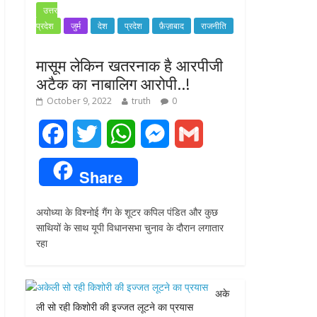
उत्तर
प्रदेश
जुर्म
देश
प्रदेश
फ़ैज़ाबाद
राजनीति
मासूम लेकिन खतरनाक है आरपीजी
अटैक का नाबालिग आरोपी..!
October 9, 2022
truth
0
F
T
W
M
G
a
w
h
e
m
Share
c
i
a
s
a
अयोध्या के विश्नोई गैंग के शूटर कपिल पंडित और कुछ
e
t
t
s
i
साथियों के साथ यूपी विधानसभा चुनाव के दौरान लगातार
रहा
b
t
s
e
l
o
e
A
n
अके
o
r
p
g
ली सो रही किशोरी की इज्जत लूटने का प्रयास