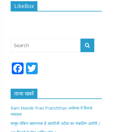
LikeBox
F
T
a
w
c
i
ताजा खबरें
e
t
Ram Mandir Pran Pratishthan-अयोध्या में विराजे
रामलला
b
t
मासूम लेकिन खतरनाक है आरपीजी अटैक का नाबालिग आरोपी..!
o
e