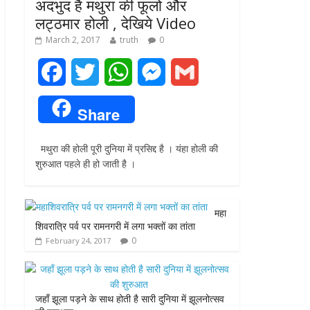
अदभुद है मथुरा की फूलो और
लट्ठमार होली , देखिये Video
March 2, 2017
truth
0
F
T
W
M
G
a
w
h
e
m
Share
c
i
a
s
a
मथुरा की होली पूरी दुनिया में प्रसिद्द है । यंहा होली की
e
t
t
s
i
शुरुआत पहले ही हो जाती है ।
b
t
s
e
l
o
e
A
n
महा
शिवरात्रि पर्व पर रामनगरी में लगा भक्तों का तांता
o
r
p
g
0
February 24, 2017
k
p
e
r
जहाँ झूला पड़ने के साथ होती है सारी दुनिया में झूलनोत्सव