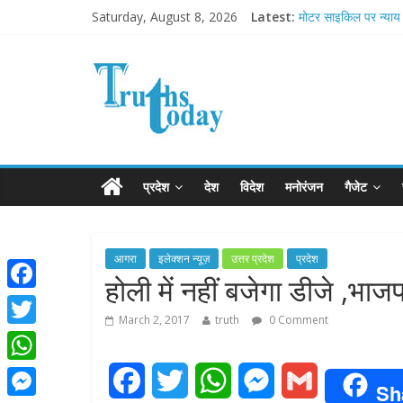
Saturday, August 8, 2026
Latest:
मोटर साइकिल पर न्याय 
Ram Mandir Pran Pra
मासूम लेकिन खतरनाक ह
अब फिल्मों के लिए धार्मिक
आज बिखर जाएगा इमरा
प्रदेश
देश
विदेश
मनोरंजन
गैजेट
आगरा
इलेक्शन न्यूज़
उत्तर प्रदेश
प्रदेश
होली में नहीं बजेगा डीजे ,भाजपा
F
March 2, 2017
truth
0 Comment
a
T
c
w
W
F
T
W
M
G
e
Sh
i