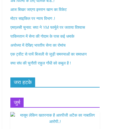
अब फिल्मों के लिए धार्मिक बोर्ड..!
o
r
आज बिखर जाएगा इमरान खान का विकेट
k
मोटर साइकिल पर न्याय विभाग .!
एमएलसी चुनाव: सपा ने YM फार्मूले पर जताया विश्वास
पाकिस्तान में सेना की गोदाम के पास कई धमाके
अयोध्या में देखिए भारतीय सेना का रोमांच
एक ट्वीट से पायें बिजली से जुड़ी समस्याओं का समाधान
क्या संघ की चुनौती राहुल गाँधी को कबूल है !
जरा हटके
जुर्म