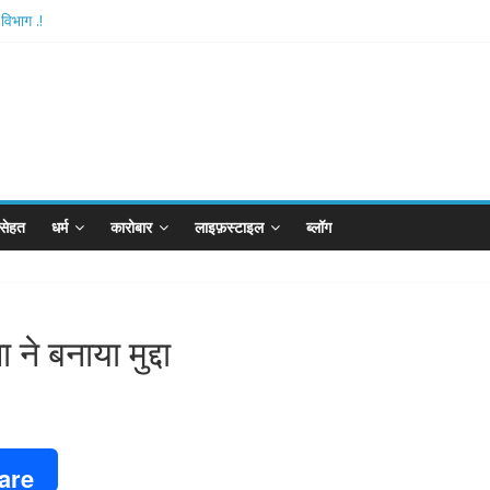
विभाग .!
tishthan-अयोध्या में विराजे रामलला
ै आरपीजी अटैक का नाबालिग आरोपी..!
 बोर्ड..!
न खान का विकेट
सेहत
धर्म
कारोबार
लाइफ़स्टाइल
ब्लॉग
 ने बनाया मुद्दा
are