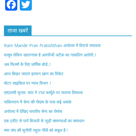
F
T
a
w
c
i
ताजा खबरें
e
t
Ram Mandir Pran Pratishthan-अयोध्या में विराजे रामलला
b
t
मासूम लेकिन खतरनाक है आरपीजी अटैक का नाबालिग आरोपी..!
अब फिल्मों के लिए धार्मिक बोर्ड..!
o
e
आज बिखर जाएगा इमरान खान का विकेट
o
r
मोटर साइकिल पर न्याय विभाग .!
k
एमएलसी चुनाव: सपा ने YM फार्मूले पर जताया विश्वास
पाकिस्तान में सेना की गोदाम के पास कई धमाके
अयोध्या में देखिए भारतीय सेना का रोमांच
एक ट्वीट से पायें बिजली से जुड़ी समस्याओं का समाधान
क्या संघ की चुनौती राहुल गाँधी को कबूल है !