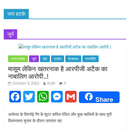
जरा हटके
जुर्म
उत्तर प्रदेश
जुर्म
देश
प्रदेश
फ़ैज़ाबाद
राजनीति
मासूम लेकिन खतरनाक है आरपीजी अटैक का
नाबालिग आरोपी..!
October 9, 2022
truth
0
F
T
W
M
G
Share
a
w
h
e
m
अयोध्या के विश्नोई गैंग के शूटर कपिल पंडित और कुछ साथियों के साथ यूपी
c
i
a
s
a
विधानसभा चुनाव के दौरान लगातार रहा