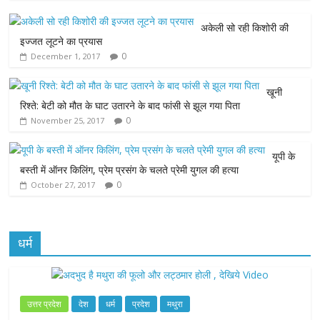
e
t
t
s
i
अकेली सो रही किशोरी की
b
t
s
e
l
इज्जत लूटने का प्रयास
0
December 1, 2017
o
e
A
n
o
r
p
g
खूनी
रिश्ते: बेटी को मौत के घाट उतारने के बाद फांसी से झूल गया पिता
k
p
e
0
November 25, 2017
r
यूपी के
बस्ती में ऑनर किलिंग, प्रेम प्रसंग के चलते प्रेमी युगल की हत्या
0
October 27, 2017
धर्म
उत्तर प्रदेश
देश
धर्म
प्रदेश
मथुरा