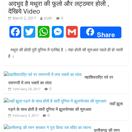
अदभुद है मथुरा की फूलो और लट्ठमार होली ,
देखिये Video
March 2, 2017
truth
0
F
T
W
M
G
Share
a
w
h
e
m
मथुरा की होली पूरी दुनिया में प्रसिद्द है । यंहा होली की शुरुआत पहले ही हो जाती
c
i
a
s
a
है ।
e
t
t
s
i
महाशिवरात्रि पर्व पर
b
t
s
e
l
रामनगरी में लगा भक्तों का तांता
0
February 24, 2017
o
e
A
n
o
r
p
g
जहाँ झूला
पड़ने के साथ होती है सारी दुनिया में झूलनोत्सव की शुरुआत
k
p
e
0
February 5, 2017
r
छत्तीसगढ़ की रमन