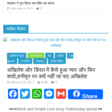
सरकार ने पूरा किया राम मंदिर का सपना
0
February 4, 2017
व्यक्ति विशेष
इलेक्शन न्यूज़
उत्तर प्रदेश
देश
प्रदेश
बड़ा
खुलासा
राजनीति
लखनऊ
व्यक्ति विशेष
अखिलेश और डिंपल में कैसे हुआ प्यार और फिर
शादी,हनीमून पर क्यों नहीं जा पाए अखिलेश
January 20, 2017
truth
0
F
T
W
M
G
Share
a
w
h
e
m
♥♥Akhilesh and Dimple Love story Truthstoday Special ♥♥