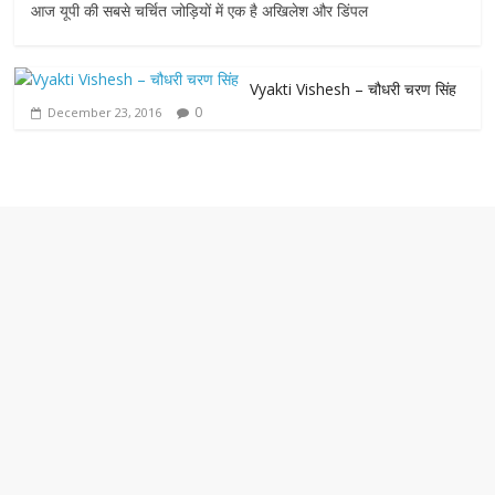
c
i
a
s
a
आज यूपी की सबसे चर्चित जोड़ियों में एक है अखिलेश और डिंपल
e
t
t
s
i
Vyakti Vishesh – चौधरी चरण सिंह
b
t
s
e
l
0
December 23, 2016
o
e
A
n
o
r
p
g
k
p
e
r