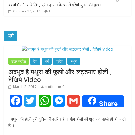
बस्ती में ऑनर किलिंग, प्रेम प्रसंग के चलते प्रेमी युगल की हत्या
0
October 27, 2017
धर्म
उत्तर प्रदेश
देश
धर्म
प्रदेश
मथुरा
अदभुद है मथुरा की फूलो और लट्ठमार होली ,
देखिये Video
March 2, 2017
truth
0
F
T
W
M
G
Share
a
w
h
e
m
मथुरा की होली पूरी दुनिया में प्रसिद्द है । यंहा होली की शुरुआत पहले ही हो जाती
c
i
a
s
a
है ।