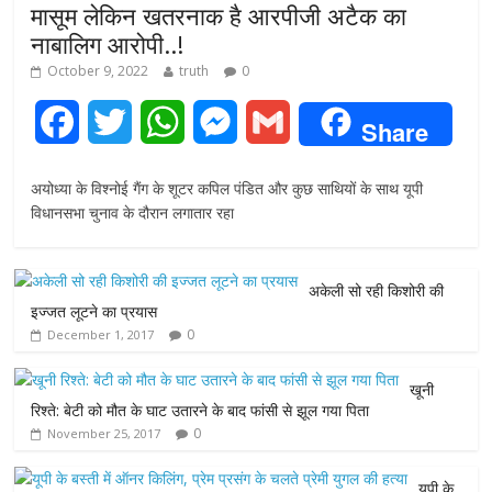
मासूम लेकिन खतरनाक है आरपीजी अटैक का
नाबालिग आरोपी..!
October 9, 2022
truth
0
F
T
W
M
G
Share
a
w
h
e
m
अयोध्या के विश्नोई गैंग के शूटर कपिल पंडित और कुछ साथियों के साथ यूपी
c
i
a
s
a
विधानसभा चुनाव के दौरान लगातार रहा
e
t
t
s
i
अकेली सो रही किशोरी की
b
t
s
e
l
इज्जत लूटने का प्रयास
0
December 1, 2017
o
e
A
n
o
r
p
g
खूनी
रिश्ते: बेटी को मौत के घाट उतारने के बाद फांसी से झूल गया पिता
k
p
e
0
November 25, 2017
r
यूपी के