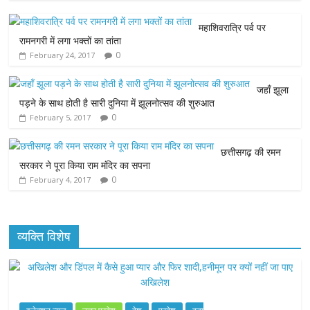
e
t
t
s
i
महाशिवरात्रि पर्व पर
b
t
s
e
l
रामनगरी में लगा भक्तों का तांता
0
February 24, 2017
o
e
A
n
o
r
p
g
जहाँ झूला
पड़ने के साथ होती है सारी दुनिया में झूलनोत्सव की शुरुआत
k
p
e
0
February 5, 2017
r
छत्तीसगढ़ की रमन
सरकार ने पूरा किया राम मंदिर का सपना
0
February 4, 2017
व्यक्ति विशेष