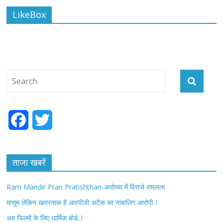
LikeBox
F
T
a
w
c
i
ताजा खबरें
e
t
Ram Mandir Pran Pratishthan-अयोध्या में विराजे रामलला
b
t
मासूम लेकिन खतरनाक है आरपीजी अटैक का नाबालिग आरोपी..!
अब फिल्मों के लिए धार्मिक बोर्ड..!
o
e