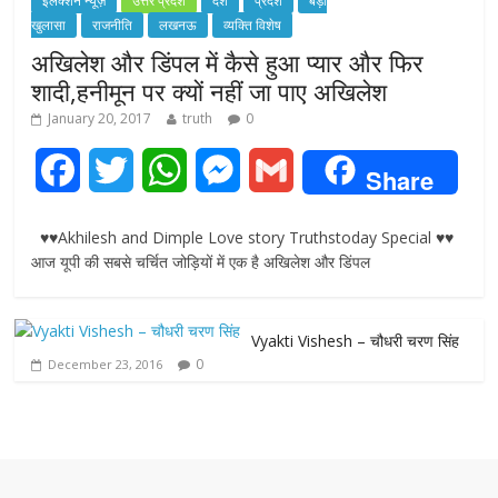
इलेक्शन न्यूज़
उत्तर प्रदेश
देश
प्रदेश
बड़ा
खुलासा
राजनीति
लखनऊ
व्यक्ति विशेष
अखिलेश और डिंपल में कैसे हुआ प्यार और फिर
शादी,हनीमून पर क्यों नहीं जा पाए अखिलेश
January 20, 2017
truth
0
F
T
W
M
G
Share
a
w
h
e
m
♥♥Akhilesh and Dimple Love story Truthstoday Special ♥♥
c
i
a
s
a
आज यूपी की सबसे चर्चित जोड़ियों में एक है अखिलेश और डिंपल
e
t
t
s
i
Vyakti Vishesh – चौधरी चरण सिंह
b
t
s
e
l
0
December 23, 2016
o
e
A
n
o
r
p
g
k
p
e