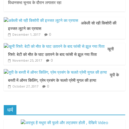
c
i
a
s
a
विधानसभा चुनाव के दौरान लगातार रहा
e
t
t
s
i
अकेली सो रही किशोरी की
b
t
s
e
l
इज्जत लूटने का प्रयास
0
December 1, 2017
o
e
A
n
o
r
p
g
खूनी
रिश्ते: बेटी को मौत के घाट उतारने के बाद फांसी से झूल गया पिता
k
p
e
0
November 25, 2017
r
यूपी के
बस्ती में ऑनर किलिंग, प्रेम प्रसंग के चलते प्रेमी युगल की हत्या
0
October 27, 2017
धर्म