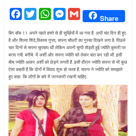
F
T
W
M
G
Share
a
w
h
e
m
बिग बॉस 11 अपने पहले हफ्ते से ही सुर्ख़ियों में आ गया है. अभी चंद दिन ही हुए
c
i
a
s
a
है और शिल्पा शिंदे,विकास गुप्ता, सपना चौधरी का गुस्सा दिखने लगा है. पिछले
चार दिनों से सपना चुपचाप थीं लेकिन अपनी चुप्पी तोड़ती हुई ज्योति कुमारी पर
e
t
t
s
i
बरस गयी. बगीचे में अर्शी और सपना ज्योति को लेकर बात कर रही थीं. इसी
बीच ज्योति आकर अर्शी को छेड़ने लगती हैं. इसी दौरान ज्योति सपना से भी कुछ
b
t
s
e
l
ऐसा कहती हैं कि दोनों में विवाद शुरू हो जाता हैं. सपना ने ज्योति को समझाते
o
e
A
n
हुए कहा कि लोगों के बारे में जानकारी रखनी चाहिए.
o
r
p
g
k
p
e
r