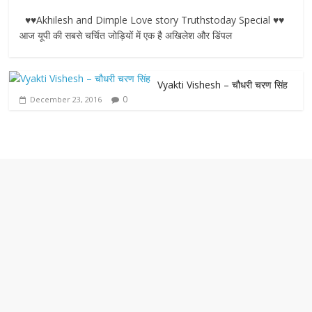
a
w
h
e
m
♥♥Akhilesh and Dimple Love story Truthstoday Special ♥♥
c
i
a
s
a
आज यूपी की सबसे चर्चित जोड़ियों में एक है अखिलेश और डिंपल
e
t
t
s
i
Vyakti Vishesh – चौधरी चरण सिंह
b
t
s
e
l
0
December 23, 2016
o
e
A
n
o
r
p
g
k
p
e
r