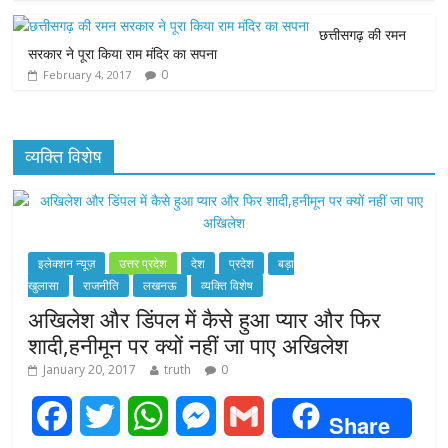
r
छत्तीसगढ़ की रमन
सरकार ने पूरा किया राम मंदिर का सपना
0
February 4, 2017
व्यक्ति विशेष
इलेक्शन न्यूज़
उत्तर प्रदेश
देश
प्रदेश
बड़ा
खुलासा
राजनीति
लखनऊ
व्यक्ति विशेष
अखिलेश और डिंपल में कैसे हुआ प्यार और फिर
शादी,हनीमून पर क्यों नहीं जा पाए अखिलेश
January 20, 2017
truth
0
F
T
W
M
G
Share