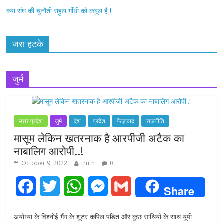
क्या संघ की चुनौती राहुल गाँधी को कबूल है !
जरा हटके
जुर्म
उत्तर प्रदेश
जुर्म
देश
प्रदेश
फ़ैज़ाबाद
राजनीति
मासूम लेकिन खतरनाक है आरपीजी अटैक का
नाबालिग आरोपी..!
October 9, 2022
truth
0
F
T
W
M
G
Share
a
w
h
e
m
अयोध्या के विश्नोई गैंग के शूटर कपिल पंडित और कुछ साथियों के साथ यूपी