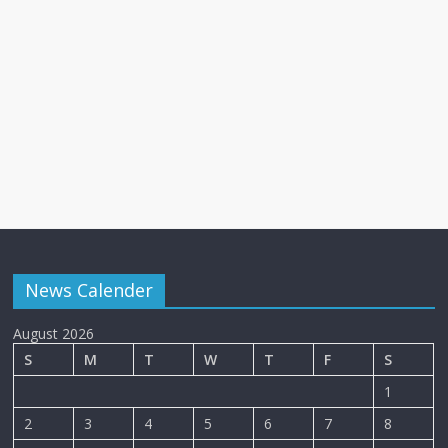
News Calender
August 2026
S
M
T
W
T
F
S
1
2
3
4
5
6
7
8