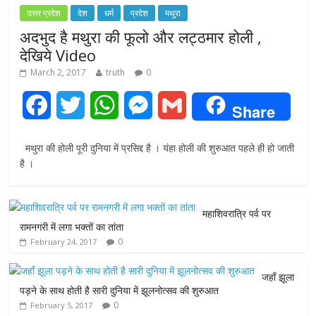
उत्तर प्रदेश
देश
धर्म
प्रदेश
मथुरा
अदभुद है मथुरा की फूलो और लट्ठमार होली ,
देखिये Video
March 2, 2017
truth
0
F
T
W
M
G
Share
a
w
h
e
m
मथुरा की होली पूरी दुनिया में प्रसिद्द है । यंहा होली की शुरुआत पहले ही हो जाती
c
i
a
s
a
है ।
e
t
t
s
i
महाशिवरात्रि पर्व पर
b
t
s
e
l
रामनगरी में लगा भक्तों का तांता
0
February 24, 2017
o
e
A
n
o
r
p
g
जहाँ झूला
पड़ने के साथ होती है सारी दुनिया में झूलनोत्सव की शुरुआत
k
p
e
0
February 5, 2017