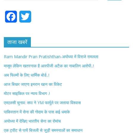
F
T
a
w
c
i
ताजा खबरें
e
t
Ram Mandir Pran Pratishthan-अयोध्या में विराजे रामलला
b
t
मासूम लेकिन खतरनाक है आरपीजी अटैक का नाबालिग आरोपी..!
अब फिल्मों के लिए धार्मिक बोर्ड..!
o
e
आज बिखर जाएगा इमरान खान का विकेट
o
r
मोटर साइकिल पर न्याय विभाग .!
k
एमएलसी चुनाव: सपा ने YM फार्मूले पर जताया विश्वास
पाकिस्तान में सेना की गोदाम के पास कई धमाके
अयोध्या में देखिए भारतीय सेना का रोमांच
एक ट्वीट से पायें बिजली से जुड़ी समस्याओं का समाधान