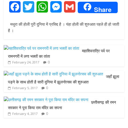
F
T
W
M
G
Share
a
w
h
e
m
मथुरा की होली पूरी दुनिया में प्रसिद्द है । यंहा होली की शुरुआत पहले ही हो जाती
c
i
a
s
a
है ।
e
t
t
s
i
महाशिवरात्रि पर्व पर
b
t
s
e
l
रामनगरी में लगा भक्तों का तांता
0
February 24, 2017
o
e
A
n
o
r
p
g
जहाँ झूला
पड़ने के साथ होती है सारी दुनिया में झूलनोत्सव की शुरुआत
k
p
e
0
February 5, 2017
r
छत्तीसगढ़ की रमन
सरकार ने पूरा किया राम मंदिर का सपना
0
February 4, 2017