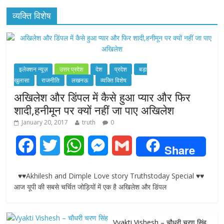
व्यक्ति विशेष
इलेक्शन न्यूज़
उत्तर प्रदेश
देश
प्रदेश
बड़ा
खुलासा
राजनीति
लखनऊ
व्यक्ति विशेष
अखिलेश और डिंपल में कैसे हुआ प्यार और फिर
शादी,हनीमून पर क्यों नहीं जा पाए अखिलेश
January 20, 2017
truth
0
F
T
W
M
G
Share
a
w
h
e
m
♥♥Akhilesh and Dimple Love story Truthstoday Special ♥♥
c
i
a
s
a
आज यूपी की सबसे चर्चित जोड़ियों में एक है अखिलेश और डिंपल
e
t
t
s
i
Vyakti Vishesh – चौधरी चरण सिंह