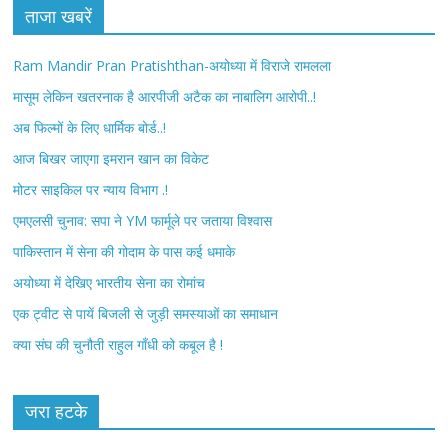
c
i
ताजा खबरें
e
t
Ram Mandir Pran Pratishthan-अयोध्या में विराजे रामलला
b
t
मासूम लेकिन खतरनाक है आरपीजी अटैक का नाबालिग आरोपी..!
अब फिल्मों के लिए धार्मिक बोर्ड..!
o
e
आज बिखर जाएगा इमरान खान का विकेट
o
r
मोटर साइकिल पर न्याय विभाग .!
k
एमएलसी चुनाव: सपा ने YM फार्मूले पर जताया विश्वास
पाकिस्तान में सेना की गोदाम के पास कई धमाके
अयोध्या में देखिए भारतीय सेना का रोमांच
एक ट्वीट से पायें बिजली से जुड़ी समस्याओं का समाधान
क्या संघ की चुनौती राहुल गाँधी को कबूल है !
जरा हटके