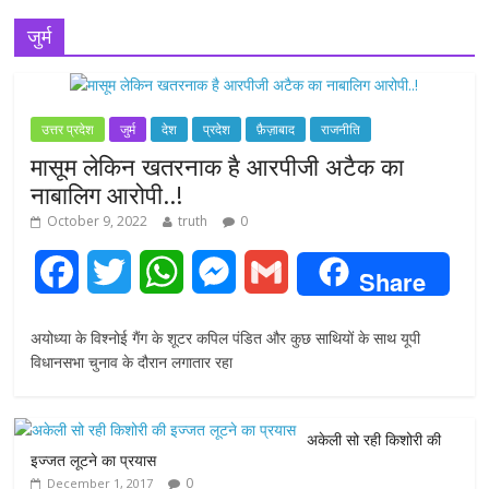
जुर्म
उत्तर प्रदेश
जुर्म
देश
प्रदेश
फ़ैज़ाबाद
राजनीति
मासूम लेकिन खतरनाक है आरपीजी अटैक का
नाबालिग आरोपी..!
October 9, 2022
truth
0
F
T
W
M
G
Share
a
w
h
e
m
अयोध्या के विश्नोई गैंग के शूटर कपिल पंडित और कुछ साथियों के साथ यूपी
c
i
a
s
a
विधानसभा चुनाव के दौरान लगातार रहा
e
t
t
s
i
अकेली सो रही किशोरी की
b
t
s
e
l
इज्जत लूटने का प्रयास
0
December 1, 2017