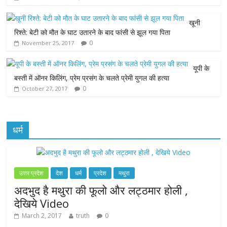
o
e
A
n
o
r
p
g
खूनी
रिश्ते: बेटी को मौत के घाट उतारने के बाद फांसी से झूल गया पिता
k
p
e
0
November 25, 2017
r
यूपी के
बस्ती में ऑनर किलिंग, प्रेम प्रसंग के चलते प्रेमी युगल की हत्या
0
October 27, 2017
धर्म
उत्तर प्रदेश
देश
धर्म
प्रदेश
मथुरा
अदभुद है मथुरा की फूलो और लट्ठमार होली ,
देखिये Video
March 2, 2017
truth
0