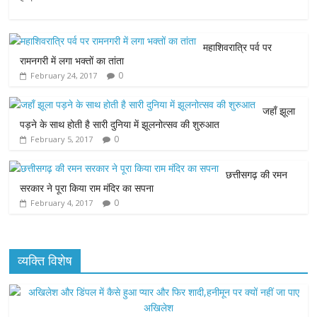
e
t
t
s
i
महाशिवरात्रि पर्व पर
b
t
s
e
l
रामनगरी में लगा भक्तों का तांता
0
February 24, 2017
o
e
A
n
o
r
p
g
जहाँ झूला
पड़ने के साथ होती है सारी दुनिया में झूलनोत्सव की शुरुआत
k
p
e
0
February 5, 2017
r
छत्तीसगढ़ की रमन
सरकार ने पूरा किया राम मंदिर का सपना
0
February 4, 2017
व्यक्ति विशेष