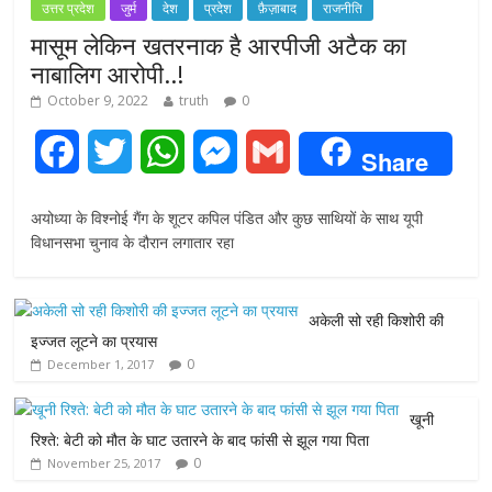
उत्तर प्रदेश
जुर्म
देश
प्रदेश
फ़ैज़ाबाद
राजनीति
मासूम लेकिन खतरनाक है आरपीजी अटैक का
नाबालिग आरोपी..!
October 9, 2022
truth
0
F
T
W
M
G
Share
a
w
h
e
m
अयोध्या के विश्नोई गैंग के शूटर कपिल पंडित और कुछ साथियों के साथ यूपी
c
i
a
s
a
विधानसभा चुनाव के दौरान लगातार रहा
e
t
t
s
i
अकेली सो रही किशोरी की
b
t
s
e
l
इज्जत लूटने का प्रयास
0
December 1, 2017
o
e
A
n
o
r
p
g
खूनी
रिश्ते: बेटी को मौत के घाट उतारने के बाद फांसी से झूल गया पिता
k
p
e
0
November 25, 2017