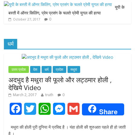
r
यूपी के
बस्ती में ऑनर किलिंग, प्रेम प्रसंग के चलते प्रेमी युगल की हत्या
0
October 27, 2017
धर्म
उत्तर प्रदेश
देश
धर्म
प्रदेश
मथुरा
अदभुद है मथुरा की फूलो और लट्ठमार होली ,
देखिये Video
March 2, 2017
truth
0
F
T
W
M
G
Share
a
w
h
e
m
मथुरा की होली पूरी दुनिया में प्रसिद्द है । यंहा होली की शुरुआत पहले ही हो जाती
c
i
a
s
a
है ।