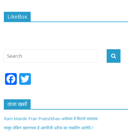
LikeBox
F
T
a
w
c
i
ताजा खबरें
e
t
Ram Mandir Pran Pratishthan-अयोध्या में विराजे रामलला
b
t
मासूम लेकिन खतरनाक है आरपीजी अटैक का नाबालिग आरोपी..!