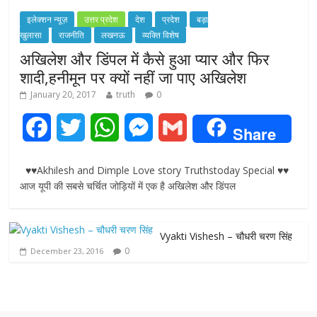
इलेक्शन न्यूज़
उत्तर प्रदेश
देश
प्रदेश
बड़ा
खुलासा
राजनीति
लखनऊ
व्यक्ति विशेष
अखिलेश और डिंपल में कैसे हुआ प्यार और फिर
शादी,हनीमून पर क्यों नहीं जा पाए अखिलेश
January 20, 2017
truth
0
F
T
W
M
G
Share
a
w
h
e
m
♥♥Akhilesh and Dimple Love story Truthstoday Special ♥♥
c
i
a
s
a
आज यूपी की सबसे चर्चित जोड़ियों में एक है अखिलेश और डिंपल
e
t
t
s
i
Vyakti Vishesh – चौधरी चरण सिंह
b
t
s
e
l
0
December 23, 2016
o
e
A
n
o
r
p
g