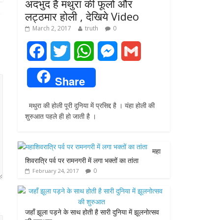
अदभुद है मथुरा की फूलो और
लट्ठमार होली , देखिये Video
March 2, 2017
truth
0
F
T
W
M
G
a
w
h
e
m
Share
c
i
a
s
a
मथुरा की होली पूरी दुनिया में प्रसिद्द है । यंहा होली की
e
t
t
s
i
शुरुआत पहले ही हो जाती है ।
b
t
s
e
l
o
e
A
n
महा
शिवरात्रि पर्व पर रामनगरी में लगा भक्तों का तांता
o
r
p
g
0
February 24, 2017
k
p
e
r
जहाँ झूला पड़ने के साथ होती है सारी दुनिया में झूलनोत्सव