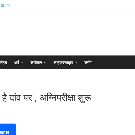
विभाग .!
atishthan-अयोध्या में विराजे रामलला
है आरपीजी अटैक का नाबालिग आरोपी..!
 बोर्ड..!
न खान का विकेट
सेहत
धर्म
कारोबार
लाइफ़स्टाइल
ब्लॉग
है दांव पर , अग्निपरीक्षा शुरू
are