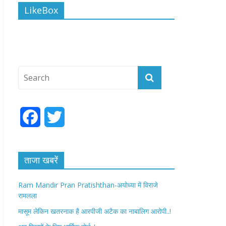
LikeBox
F
T
a
w
c
i
ताजा खबरें
e
t
Ram Mandir Pran Pratishthan-अयोध्या में विराजे
रामलला
b
t
मासूम लेकिन खतरनाक है आरपीजी अटैक का नाबालिग आरोपी..!
o
e