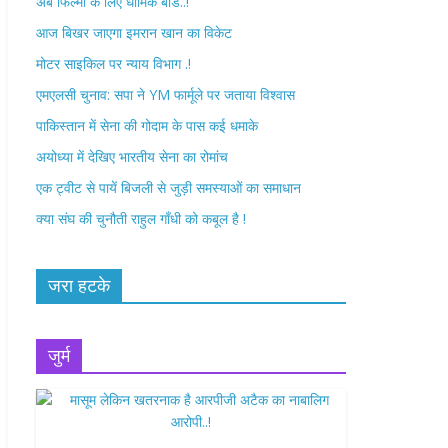
अब फिल्मों के लिए धार्मिक बोर्ड..!
o
r
आज बिखर जाएगा इमरान खान का विकेट
k
मोटर साइकिल पर न्याय विभाग .!
एमएलसी चुनाव: सपा ने YM फार्मूले पर जताया विश्वास
पाकिस्तान में सेना की गोदाम के पास कई धमाके
अयोध्या में देखिए भारतीय सेना का रोमांच
एक ट्वीट से पायें बिजली से जुड़ी समस्याओं का समाधान
क्या संघ की चुनौती राहुल गाँधी को कबूल है !
जरा हटके
जुर्म