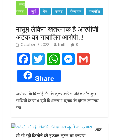
उत्तर
प्रदेश
जुर्म
देश
प्रदेश
फ़ैज़ाबाद
राजनीति
मासूम लेकिन खतरनाक है आरपीजी
अटैक का नाबालिग आरोपी..!
October 9, 2022
truth
0
F
T
W
M
G
a
w
h
e
m
Share
c
i
a
s
a
अयोध्या के विश्नोई गैंग के शूटर कपिल पंडित और कुछ
e
t
t
s
i
साथियों के साथ यूपी विधानसभा चुनाव के दौरान लगातार
रहा
b
t
s
e
l
o
e
A
n
अके
o
r
p
g
ली सो रही किशोरी की इज्जत लूटने का प्रयास