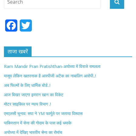
F
T
a
w
c
i
ताजा खबरें
e
t
Ram Mandir Pran Pratishthan-अयोध्या में विराजे रामलला
b
t
मासूम लेकिन खतरनाक है आरपीजी अटैक का नाबालिग आरोपी..!
अब फिल्मों के लिए धार्मिक बोर्ड..!
o
e
आज बिखर जाएगा इमरान खान का विकेट
o
r
मोटर साइकिल पर न्याय विभाग .!
k
एमएलसी चुनाव: सपा ने YM फार्मूले पर जताया विश्वास
पाकिस्तान में सेना की गोदाम के पास कई धमाके
अयोध्या में देखिए भारतीय सेना का रोमांच