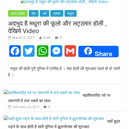
उत्तर प्रदेश
देश
धर्म
प्रदेश
मथुरा
अदभुद है मथुरा की फूलो और लट्ठमार होली ,
देखिये Video
March 2, 2017
truth
0
F
T
W
M
G
Share
a
w
h
e
m
मथुरा की होली पूरी दुनिया में प्रसिद्द है । यंहा होली की शुरुआत पहले ही हो जाती
c
i
a
s
a
है ।
e
t
t
s
i
महाशिवरात्रि पर्व पर
b
t
s
e
l
रामनगरी में लगा भक्तों का तांता
0
February 24, 2017
o
e
A
n
o
r
p
g
जहाँ झूला
पड़ने के साथ होती है सारी दुनिया में झूलनोत्सव की शुरुआत