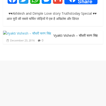
Share
a
w
h
e
m
♥♥Akhilesh and Dimple Love story Truthstoday Special ♥♥
c
i
a
s
a
आज यूपी की सबसे चर्चित जोड़ियों में एक है अखिलेश और डिंपल
e
t
t
s
i
Vyakti Vishesh – चौधरी चरण सिंह
b
t
s
e
l
0
December 23, 2016
o
e
A
n
o
r
p
g
k
p
e
r