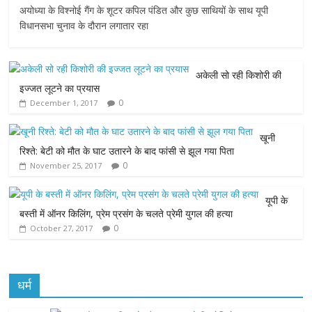
अयोध्या के विश्नोई गैंग के शूटर कपिल पंडित और कुछ साथियों के साथ यूपी
c
i
a
s
a
विधानसभा चुनाव के दौरान लगातार रहा
e
t
t
s
i
अकेली सो रही किशोरी की
b
t
s
e
l
इज्जत लूटने का प्रयास
0
December 1, 2017
o
e
A
n
o
r
p
g
खूनी
रिश्ते: बेटी को मौत के घाट उतारने के बाद फांसी से झूल गया पिता
k
p
e
0
November 25, 2017
r
यूपी के
बस्ती में ऑनर किलिंग, प्रेम प्रसंग के चलते प्रेमी युगल की हत्या
0
October 27, 2017
धर्म