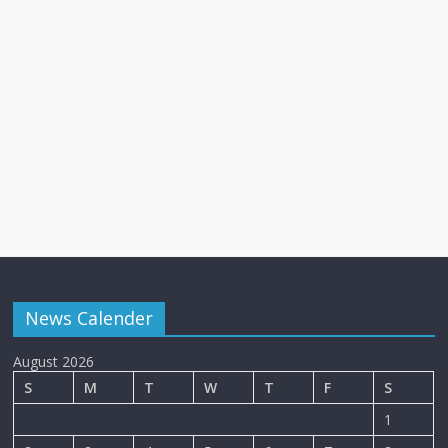
News Calender
August 2026
S
M
T
W
T
F
S
1