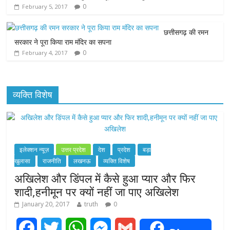
k
p
e
0
February 5, 2017
r
छत्तीसगढ़ की रमन
सरकार ने पूरा किया राम मंदिर का सपना
0
February 4, 2017
व्यक्ति विशेष
इलेक्शन न्यूज़
उत्तर प्रदेश
देश
प्रदेश
बड़ा
खुलासा
राजनीति
लखनऊ
व्यक्ति विशेष
अखिलेश और डिंपल में कैसे हुआ प्यार और फिर
शादी,हनीमून पर क्यों नहीं जा पाए अखिलेश
January 20, 2017
truth
0
F
T
W
M
G