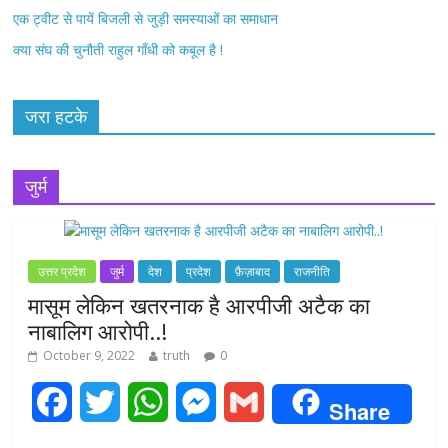
एक ट्वीट से पायें बिजली से जुड़ी समस्याओं का समाधान
क्या संघ की चुनौती राहुल गाँधी को कबूल है !
जरा हटके
जुर्म
उत्तर प्रदेश
जुर्म
देश
प्रदेश
फ़ैज़ाबाद
राजनीति
मासूम लेकिन खतरनाक है आरपीजी अटैक का
नाबालिग आरोपी..!
October 9, 2022
truth
0
F
T
W
M
G
Share
a
w
h
e
m