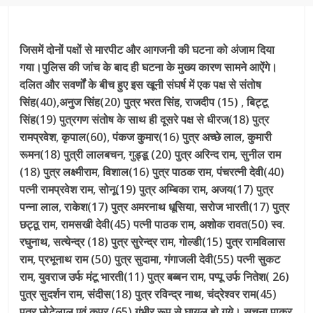
जिसमें दोनों पक्षों से मारपीट और आगजनी की घटना को अंजाम दिया
गया।पुलिस की जांच के बाद ही घटना के मुख्य कारण सामने आऐंगे।
दलित और सवर्णों के बीच हुए इस खूनी संघर्ष में एक पक्ष से संतोष
सिंह(40),अनुज सिंह(20) पुत्र भरत सिंह, राजदीप (15) , बिट्टू
सिंह(19) पुत्रगण संतोष के साथ ही दूसरे पक्ष से धीरज(18) पुत्र
रामप्रवेश, कृपाल(60), पंकज कुमार(16) पुत्र अच्छे लाल, कुमारी
रूमन(18) पुत्री लालबचन, गुड्डू (20) पुत्र अरिन्द राम, सुनील राम
(18) पुत्र लक्ष्मीराम, विशाल(16) पुत्र पाठक राम, पंचरत्नी देवी(40)
पत्नी रामप्रवेश राम, सोनू(19) पुत्र अम्बिका राम, अजय(17) पुत्र
पन्ना लाल, राकेश(17) पुत्र अमरनाथ धूसिया, सरोज भारती(17) पुत्र
छट्ठू राम, रामसखी देवी(45) पत्नी पाठक राम, अशोक रावत(50) स्व.
रघुनाथ, सत्येन्द्र (18) पुत्र सुरेन्द्र राम, गोल्डी(15) पुत्र रामविलास
राम, प्रभूनाथ राम (50) पुत्र सुदामा, गंगाजली देवी(55) पत्नी सुकट
राम, युवराज उर्फ मंटू भारती(11) पुत्र बब्बन राम, पप्पू उर्फ नितेश( 26)
पुत्र सुदर्शन राम, संदीस(18) पुत्र रविन्द्र नाथ, चंद्रेश्वर राम(45)
पुत्र छोटेलाल एवं कपूर (65) गंभीर रूप से घायल हो गये। सूचना पाकर