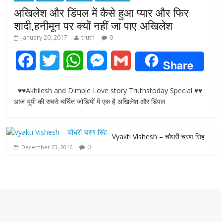
अखिलेश और डिंपल में कैसे हुआ प्यार और फिर
शादी,हनीमून पर क्यों नहीं जा पाए अखिलेश
January 20, 2017
truth
0
F
T
W
M
G
Share
a
w
h
e
m
♥♥Akhilesh and Dimple Love story Truthstoday Special ♥♥
c
i
a
s
a
आज यूपी की सबसे चर्चित जोड़ियों में एक है अखिलेश और डिंपल
e
t
t
s
i
Vyakti Vishesh – चौधरी चरण सिंह
b
t
s
e
l
0
December 23, 2016
o
e
A
n
o
r
p
g
k
p
e
r