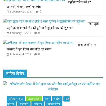
महाशिवरात्रि पर्व पर
b
t
s
e
l
रामनगरी में लगा भक्तों का तांता
0
February 24, 2017
o
e
A
n
o
r
p
g
जहाँ झूला
पड़ने के साथ होती है सारी दुनिया में झूलनोत्सव की शुरुआत
k
p
e
0
February 5, 2017
r
छत्तीसगढ़ की रमन
सरकार ने पूरा किया राम मंदिर का सपना
0
February 4, 2017
व्यक्ति विशेष
इलेक्शन न्यूज़
उत्तर प्रदेश
देश
प्रदेश
बड़ा
खुलासा
राजनीति
लखनऊ
व्यक्ति विशेष