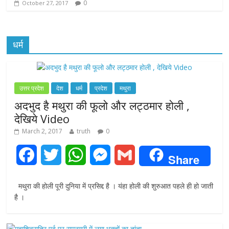
0
October 27, 2017
धर्म
उत्तर प्रदेश
देश
धर्म
प्रदेश
मथुरा
अदभुद है मथुरा की फूलो और लट्ठमार होली ,
देखिये Video
March 2, 2017
truth
0
F
T
W
M
G
Share
a
w
h
e
m
मथुरा की होली पूरी दुनिया में प्रसिद्द है । यंहा होली की शुरुआत पहले ही हो जाती
c
i
a
s
a
है ।
e
t
t
s
i