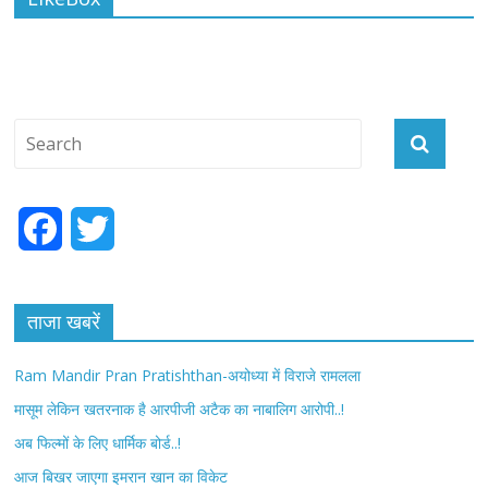
F
T
a
w
c
i
ताजा खबरें
e
t
Ram Mandir Pran Pratishthan-अयोध्या में विराजे रामलला
b
t
मासूम लेकिन खतरनाक है आरपीजी अटैक का नाबालिग आरोपी..!
अब फिल्मों के लिए धार्मिक बोर्ड..!
o
e
आज बिखर जाएगा इमरान खान का विकेट