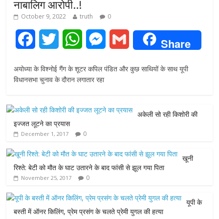
नाबालिग आरोपी..!
October 9, 2022
truth
0
F
T
W
M
G
Share
a
w
h
e
m
अयोध्या के विश्नोई गैंग के शूटर कपिल पंडित और कुछ साथियों के साथ यूपी
c
i
a
s
a
विधानसभा चुनाव के दौरान लगातार रहा
e
t
t
s
i
अकेली सो रही किशोरी की
b
t
s
e
l
इज्जत लूटने का प्रयास
0
December 1, 2017
o
e
A
n
o
r
p
g
खूनी
रिश्ते: बेटी को मौत के घाट उतारने के बाद फांसी से झूल गया पिता
k
p
e
0
November 25, 2017
r
यूपी के
बस्ती में ऑनर किलिंग, प्रेम प्रसंग के चलते प्रेमी युगल की हत्या