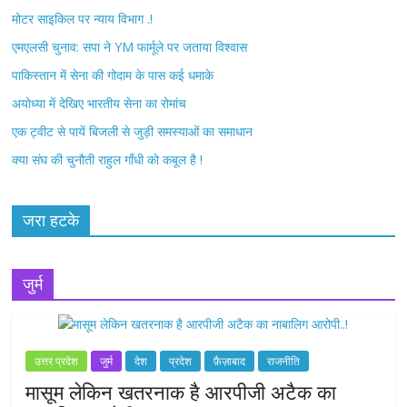
o
r
मोटर साइकिल पर न्याय विभाग .!
k
एमएलसी चुनाव: सपा ने YM फार्मूले पर जताया विश्वास
पाकिस्तान में सेना की गोदाम के पास कई धमाके
अयोध्या में देखिए भारतीय सेना का रोमांच
एक ट्वीट से पायें बिजली से जुड़ी समस्याओं का समाधान
क्या संघ की चुनौती राहुल गाँधी को कबूल है !
जरा हटके
जुर्म
उत्तर प्रदेश
जुर्म
देश
प्रदेश
फ़ैज़ाबाद
राजनीति
मासूम लेकिन खतरनाक है आरपीजी अटैक का