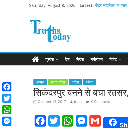
Saturday, August 8, 2026
Latest:
मोटर साइकिल पर न्याय 
Ram Mandir Pran Pra
मासूम लेकिन खतरनाक ह
अब फिल्मों के लिए धार्मिक
आज बिखर जाएगा इमरा
प्रदेश
देश
विदेश
मनोरंजन
गैजेट
अन्यूज़
उत्तर प्रदेश
प्रदेश
बलिया
सिकंदरपुर बनने से बचा रतस
F
October 12, 2017
truth
0 Comment
a
T
c
w
W
F
T
W
M
G
e
Sh
i