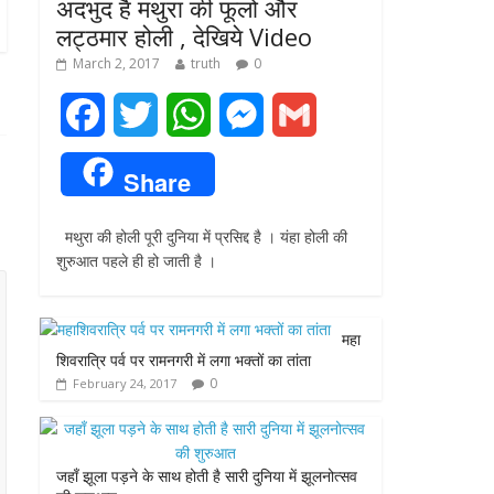
अदभुद है मथुरा की फूलो और
लट्ठमार होली , देखिये Video
March 2, 2017
truth
0
F
T
W
M
G
a
w
h
e
m
Share
c
i
a
s
a
मथुरा की होली पूरी दुनिया में प्रसिद्द है । यंहा होली की
e
t
t
s
i
शुरुआत पहले ही हो जाती है ।
b
t
s
e
l
o
e
A
n
महा
शिवरात्रि पर्व पर रामनगरी में लगा भक्तों का तांता
o
r
p
g
0
February 24, 2017
k
p
e
r
जहाँ झूला पड़ने के साथ होती है सारी दुनिया में झूलनोत्सव