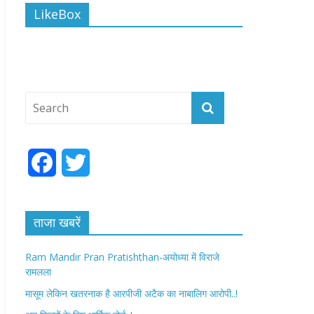
LikeBox
F
T
a
w
c
i
ताजा खबरें
e
t
Ram Mandir Pran Pratishthan-अयोध्या में विराजे
रामलला
b
t
मासूम लेकिन खतरनाक है आरपीजी अटैक का नाबालिग आरोपी..!
o
e