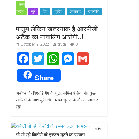
उत्तर
प्रदेश
जुर्म
देश
प्रदेश
फ़ैज़ाबाद
राजनीति
मासूम लेकिन खतरनाक है आरपीजी
अटैक का नाबालिग आरोपी..!
October 9, 2022
truth
0
F
T
W
M
G
a
w
h
e
m
Share
c
i
a
s
a
अयोध्या के विश्नोई गैंग के शूटर कपिल पंडित और कुछ
e
t
t
s
i
साथियों के साथ यूपी विधानसभा चुनाव के दौरान लगातार
रहा
b
t
s
e
l
o
e
A
n
अके
o
r
p
g
ली सो रही किशोरी की इज्जत लूटने का प्रयास