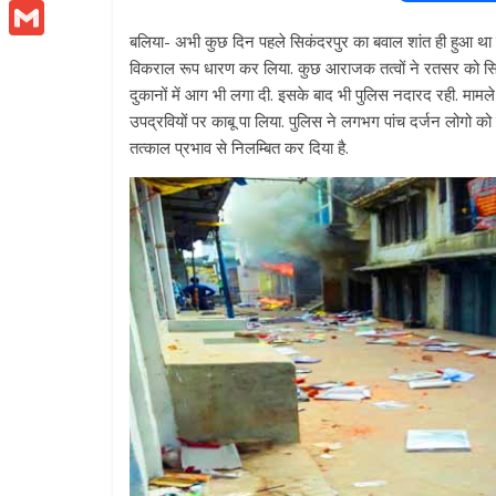
h
M
a
w
h
e
m
b
t
a
बलिया- अभी कुछ दिन पहले सिकंदरपुर का बवाल शांत ही हुआ था क
e
o
G
c
i
a
s
a
t
विकराल रूप धारण कर लिया. कुछ आराजक तत्वों ने रतसर को सिक
t
s
o
m
दुकानों में आग भी लगा दी. इसके बाद भी पुलिस नदारद रही. माम
e
e
t
t
s
i
s
s
उपद्रवियों पर काबू पा लिया. पुलिस ने लगभग पांच दर्जन लोगो को
k
a
r
A
तत्काल प्रभाव से निलम्बित कर दिया है.
b
t
s
e
l
e
i
p
n
o
e
A
n
l
p
g
o
r
p
g
e
k
p
e
r
r