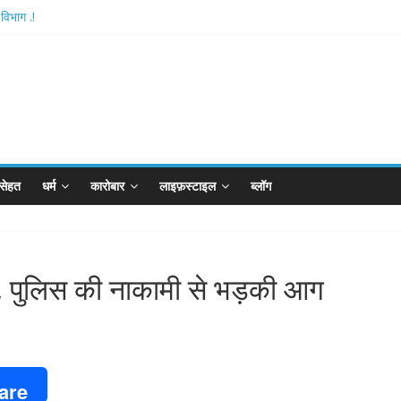
विभाग .!
tishthan-अयोध्या में विराजे रामलला
ै आरपीजी अटैक का नाबालिग आरोपी..!
 बोर्ड..!
न खान का विकेट
सेहत
धर्म
कारोबार
लाइफ़स्टाइल
ब्लॉग
र, पुलिस की नाकामी से भड़की आग
are