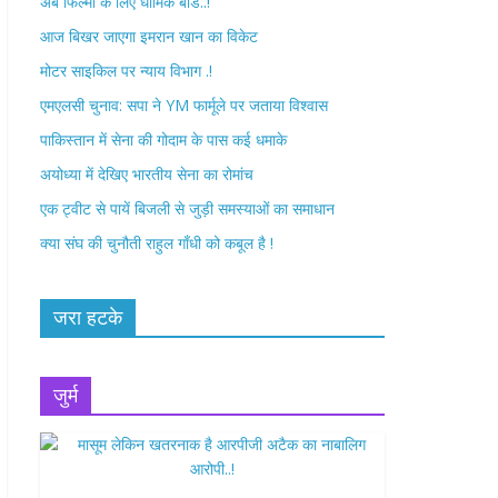
अब फिल्मों के लिए धार्मिक बोर्ड..!
o
r
आज बिखर जाएगा इमरान खान का विकेट
k
मोटर साइकिल पर न्याय विभाग .!
एमएलसी चुनाव: सपा ने YM फार्मूले पर जताया विश्वास
पाकिस्तान में सेना की गोदाम के पास कई धमाके
अयोध्या में देखिए भारतीय सेना का रोमांच
एक ट्वीट से पायें बिजली से जुड़ी समस्याओं का समाधान
क्या संघ की चुनौती राहुल गाँधी को कबूल है !
जरा हटके
जुर्म