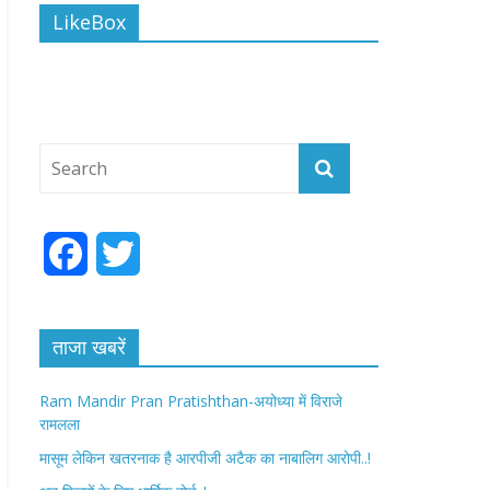
LikeBox
F
T
a
w
c
i
ताजा खबरें
e
t
Ram Mandir Pran Pratishthan-अयोध्या में विराजे
रामलला
b
t
मासूम लेकिन खतरनाक है आरपीजी अटैक का नाबालिग आरोपी..!
o
e