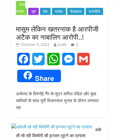
उत्तर
प्रदेश
जुर्म
देश
प्रदेश
फ़ैज़ाबाद
राजनीति
मासूम लेकिन खतरनाक है आरपीजी
अटैक का नाबालिग आरोपी..!
October 9, 2022
truth
0
F
T
W
M
G
a
w
h
e
m
Share
c
i
a
s
a
अयोध्या के विश्नोई गैंग के शूटर कपिल पंडित और कुछ
e
t
t
s
i
साथियों के साथ यूपी विधानसभा चुनाव के दौरान लगातार
रहा
b
t
s
e
l
o
e
A
n
अके
o
r
p
g
ली सो रही किशोरी की इज्जत लूटने का प्रयास