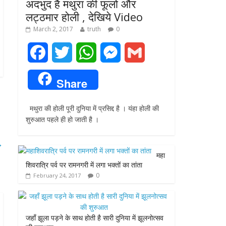
अदभुद है मथुरा की फूलो और
लट्ठमार होली , देखिये Video
March 2, 2017
truth
0
F
T
W
M
G
a
w
h
e
m
Share
c
i
a
s
a
मथुरा की होली पूरी दुनिया में प्रसिद्द है । यंहा होली की
e
t
t
s
i
शुरुआत पहले ही हो जाती है ।
b
t
s
e
l
→
o
e
A
n
महा
शिवरात्रि पर्व पर रामनगरी में लगा भक्तों का तांता
o
r
p
g
0
February 24, 2017
k
p
e
r
जहाँ झूला पड़ने के साथ होती है सारी दुनिया में झूलनोत्सव