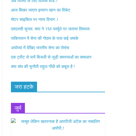
अब फिल्मों के लिए धार्मिक बोर्ड..!
o
r
आज बिखर जाएगा इमरान खान का विकेट
k
मोटर साइकिल पर न्याय विभाग .!
एमएलसी चुनाव: सपा ने YM फार्मूले पर जताया विश्वास
पाकिस्तान में सेना की गोदाम के पास कई धमाके
अयोध्या में देखिए भारतीय सेना का रोमांच
एक ट्वीट से पायें बिजली से जुड़ी समस्याओं का समाधान
क्या संघ की चुनौती राहुल गाँधी को कबूल है !
जरा हटके
जुर्म