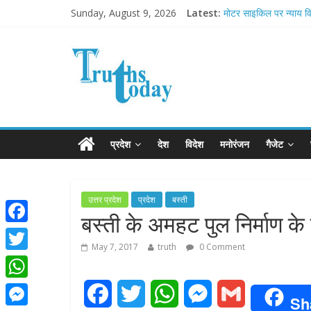
Sunday, August 9, 2026
Latest:
मोटर साइकिल पर न्याय वि
Ram Mandir Pran Prati
मासूम लेकिन खतरनाक है 
अब फिल्मों के लिए धार्मिक बो
आज बिखर जाएगा इमरान 
प्रदेश
देश
विदेश
मनोरंजन
गैजेट
उत्तर प्रदेश
प्रदेश
बस्ती
बस्ती के अमहट पुल निर्माण क
F
May 7, 2017
truth
0 Comment
a
T
c
w
W
F
T
W
M
G
e
Sh
i