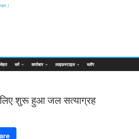
भाग .!
shthan-अयोध्या में विराजे रामलला
आरपीजी अटैक का नाबालिग आरोपी..!
र्ड..!
खान का विकेट
सेहत
धर्म
कारोबार
लाइफ़स्टाइल
ब्लॉग
े लिए शुरू हुआ जल सत्याग्रह
are