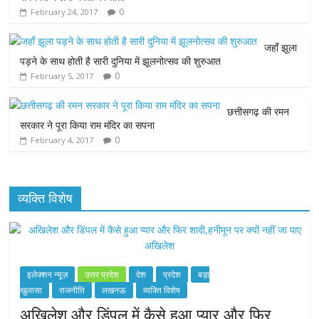
0
February 24, 2017
o
e
A
n
o
r
p
g
जहाँ झूला
पड़ने के साथ होती है सारी दुनिया में झूलनोत्सव की शुरुआत
k
p
e
0
February 5, 2017
r
छत्तीसगढ़ की रमन
सरकार ने पूरा किया राम मंदिर का सपना
0
February 4, 2017
व्यक्ति विशेष
इलेक्शन न्यूज़
उत्तर प्रदेश
देश
प्रदेश
बड़ा
खुलासा
राजनीति
लखनऊ
व्यक्ति विशेष
अखिलेश और डिंपल में कैसे हुआ प्यार और फिर