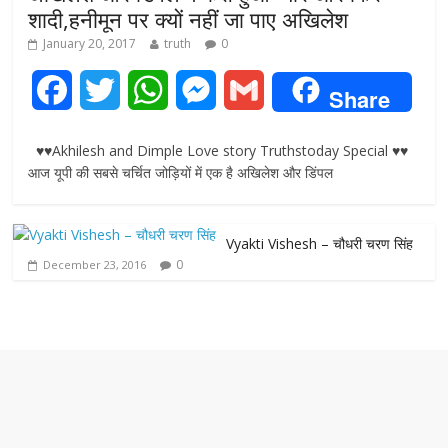
शादी,हनीमून पर क्यों नहीं जा पाए अखिलेश
January 20, 2017
truth
0
F
T
W
M
G
Share
a
w
h
e
m
♥♥Akhilesh and Dimple Love story Truthstoday Special ♥♥
c
i
a
s
a
आज यूपी की सबसे चर्चित जोड़ियों में एक है अखिलेश और डिंपल
e
t
t
s
i
Vyakti Vishesh – चौधरी चरण सिंह
b
t
s
e
l
0
December 23, 2016
o
e
A
n
o
r
p
g
k
p
e
r