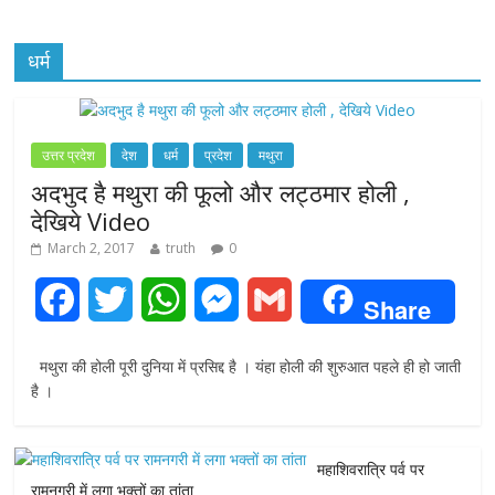
धर्म
उत्तर प्रदेश
देश
धर्म
प्रदेश
मथुरा
अदभुद है मथुरा की फूलो और लट्ठमार होली ,
देखिये Video
March 2, 2017
truth
0
F
T
W
M
G
Share
a
w
h
e
m
मथुरा की होली पूरी दुनिया में प्रसिद्द है । यंहा होली की शुरुआत पहले ही हो जाती
c
i
a
s
a
है ।
e
t
t
s
i
महाशिवरात्रि पर्व पर
b
t
s
e
l
रामनगरी में लगा भक्तों का तांता