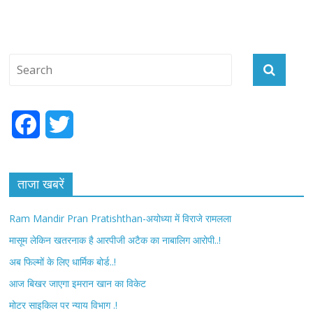
F
T
a
w
c
i
ताजा खबरें
e
t
Ram Mandir Pran Pratishthan-अयोध्या में विराजे रामलला
b
t
मासूम लेकिन खतरनाक है आरपीजी अटैक का नाबालिग आरोपी..!
अब फिल्मों के लिए धार्मिक बोर्ड..!
o
e
आज बिखर जाएगा इमरान खान का विकेट
o
r
मोटर साइकिल पर न्याय विभाग .!