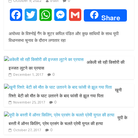
October 9, 2022
truth
0
F
T
W
M
G
Share
a
w
h
e
m
अयोध्या के विश्नोई गैंग के शूटर कपिल पंडित और कुछ साथियों के साथ यूपी
c
i
a
s
a
विधानसभा चुनाव के दौरान लगातार रहा
e
t
t
s
i
अकेली सो रही किशोरी की
b
t
s
e
l
इज्जत लूटने का प्रयास
0
December 1, 2017
o
e
A
n
o
r
p
g
खूनी
रिश्ते: बेटी को मौत के घाट उतारने के बाद फांसी से झूल गया पिता
k
p
e
0
November 25, 2017
r
यूपी के
बस्ती में ऑनर किलिंग, प्रेम प्रसंग के चलते प्रेमी युगल की हत्या
0
October 27, 2017