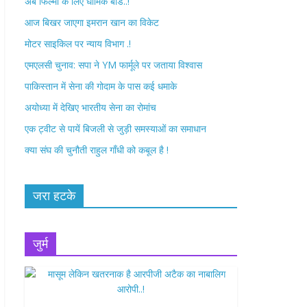
अब फिल्मों के लिए धार्मिक बोर्ड..!
o
r
आज बिखर जाएगा इमरान खान का विकेट
k
मोटर साइकिल पर न्याय विभाग .!
एमएलसी चुनाव: सपा ने YM फार्मूले पर जताया विश्वास
पाकिस्तान में सेना की गोदाम के पास कई धमाके
अयोध्या में देखिए भारतीय सेना का रोमांच
एक ट्वीट से पायें बिजली से जुड़ी समस्याओं का समाधान
क्या संघ की चुनौती राहुल गाँधी को कबूल है !
जरा हटके
जुर्म