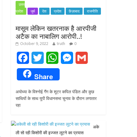
उत्तर
प्रदेश
जुर्म
देश
प्रदेश
फ़ैज़ाबाद
राजनीति
मासूम लेकिन खतरनाक है आरपीजी
अटैक का नाबालिग आरोपी..!
October 9, 2022
truth
0
F
T
W
M
G
a
w
h
e
m
Share
c
i
a
s
a
अयोध्या के विश्नोई गैंग के शूटर कपिल पंडित और कुछ
e
t
t
s
i
साथियों के साथ यूपी विधानसभा चुनाव के दौरान लगातार
रहा
b
t
s
e
l
o
e
A
n
अके
o
r
p
g
ली सो रही किशोरी की इज्जत लूटने का प्रयास
→