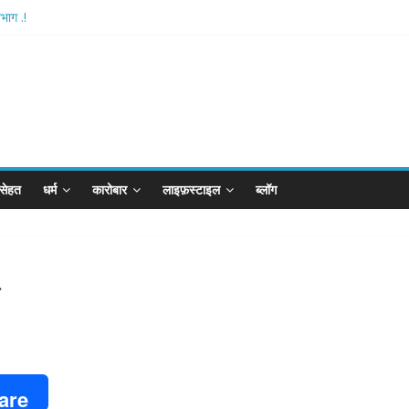
भाग .!
shthan-अयोध्या में विराजे रामलला
आरपीजी अटैक का नाबालिग आरोपी..!
र्ड..!
खान का विकेट
सेहत
धर्म
कारोबार
लाइफ़स्टाइल
ब्लॉग
ई
are