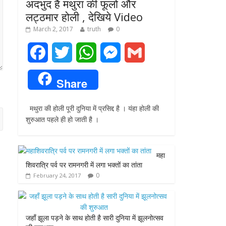
अदभुद है मथुरा की फूलो और
लट्ठमार होली , देखिये Video
March 2, 2017
truth
0
F
T
W
M
G
a
w
h
e
m
Share
c
i
a
s
a
मथुरा की होली पूरी दुनिया में प्रसिद्द है । यंहा होली की
e
t
t
s
i
शुरुआत पहले ही हो जाती है ।
b
t
s
e
l
o
e
A
n
महा
शिवरात्रि पर्व पर रामनगरी में लगा भक्तों का तांता
o
r
p
g
0
February 24, 2017
k
p
e
r
जहाँ झूला पड़ने के साथ होती है सारी दुनिया में झूलनोत्सव