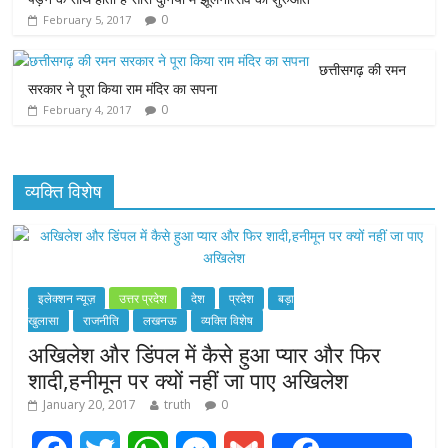
k
p
e
0
February 5, 2017
r
छत्तीसगढ़ की रमन
सरकार ने पूरा किया राम मंदिर का सपना
0
February 4, 2017
व्यक्ति विशेष
इलेक्शन न्यूज़
उत्तर प्रदेश
देश
प्रदेश
बड़ा
खुलासा
राजनीति
लखनऊ
व्यक्ति विशेष
अखिलेश और डिंपल में कैसे हुआ प्यार और फिर
शादी,हनीमून पर क्यों नहीं जा पाए अखिलेश
January 20, 2017
truth
0