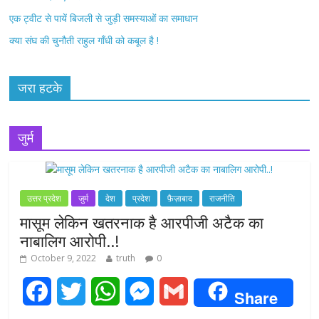
एक ट्वीट से पायें बिजली से जुड़ी समस्याओं का समाधान
क्या संघ की चुनौती राहुल गाँधी को कबूल है !
जरा हटके
जुर्म
उत्तर प्रदेश
जुर्म
देश
प्रदेश
फ़ैज़ाबाद
राजनीति
मासूम लेकिन खतरनाक है आरपीजी अटैक का
नाबालिग आरोपी..!
October 9, 2022
truth
0
F
T
W
M
G
Share