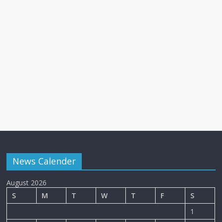
News Calender
August 2026
S
M
T
W
T
F
S
1