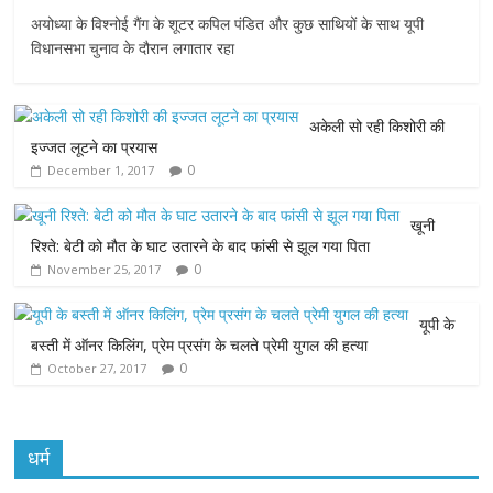
a
w
h
e
m
अयोध्या के विश्नोई गैंग के शूटर कपिल पंडित और कुछ साथियों के साथ यूपी
c
i
a
s
a
विधानसभा चुनाव के दौरान लगातार रहा
e
t
t
s
i
अकेली सो रही किशोरी की
b
t
s
e
l
इज्जत लूटने का प्रयास
0
December 1, 2017
o
e
A
n
o
r
p
g
खूनी
रिश्ते: बेटी को मौत के घाट उतारने के बाद फांसी से झूल गया पिता
k
p
e
0
November 25, 2017
r
यूपी के
बस्ती में ऑनर किलिंग, प्रेम प्रसंग के चलते प्रेमी युगल की हत्या
0
October 27, 2017
धर्म