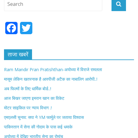
F
T
a
w
c
i
ताजा खबरें
e
t
Ram Mandir Pran Pratishthan-अयोध्या में विराजे रामलला
b
t
मासूम लेकिन खतरनाक है आरपीजी अटैक का नाबालिग आरोपी..!
अब फिल्मों के लिए धार्मिक बोर्ड..!
o
e
आज बिखर जाएगा इमरान खान का विकेट
o
r
मोटर साइकिल पर न्याय विभाग .!
k
एमएलसी चुनाव: सपा ने YM फार्मूले पर जताया विश्वास
पाकिस्तान में सेना की गोदाम के पास कई धमाके
अयोध्या में देखिए भारतीय सेना का रोमांच