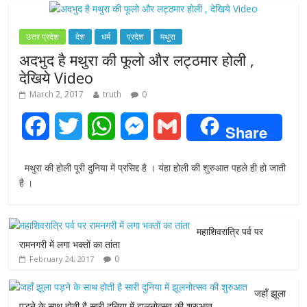
उत्तर प्रदेश
देश
धर्म
प्रदेश
मथुरा
अदभुद है मथुरा की फूलो और लट्ठमार होली ,
देखिये Video
March 2, 2017
truth
0
F
T
W
M
G
Share
a
w
h
e
m
मथुरा की होली पूरी दुनिया में प्रसिद्द है । यंहा होली की शुरुआत पहले ही हो जाती
c
i
a
s
a
है ।
e
t
t
s
i
महाशिवरात्रि पर्व पर
b
t
s
e
l
रामनगरी में लगा भक्तों का तांता
0
February 24, 2017
o
e
A
n
o
r
p
g
जहाँ झूला
पड़ने के साथ होती है सारी दुनिया में झूलनोत्सव की शुरुआत