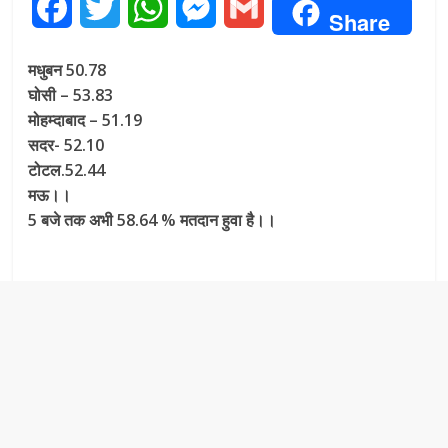
F
T
W
M
G
Share
a
w
h
e
m
मधुबन 50.78
c
i
a
s
a
घोसी – 53.83
मोहम्दाबाद – 51.19
e
t
t
s
i
सदर- 52.10
b
t
s
e
l
टोटल.52.44
मऊ।।
o
e
A
n
5 बजे तक अभी 58.64 % मतदान हुवा है।।
o
r
p
g
k
p
e
r