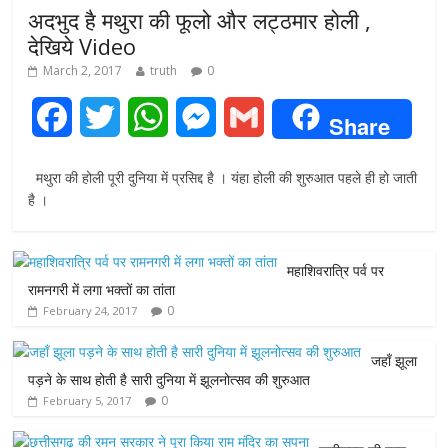
अदभुद है मथुरा की फूलो और लट्ठमार होली ,
देखिये Video
March 2, 2017
truth
0
F
T
W
M
G
Share
a
w
h
e
m
मथुरा की होली पूरी दुनिया में प्रसिद्द है । यंहा होली की शुरुआत पहले ही हो जाती
c
i
a
s
a
है ।
e
t
t
s
i
महाशिवरात्रि पर्व पर
b
t
s
e
l
रामनगरी में लगा भक्तों का तांता
0
February 24, 2017
o
e
A
n
o
r
p
g
जहाँ झूला
पड़ने के साथ होती है सारी दुनिया में झूलनोत्सव की शुरुआत
k
p
e
0
February 5, 2017
r