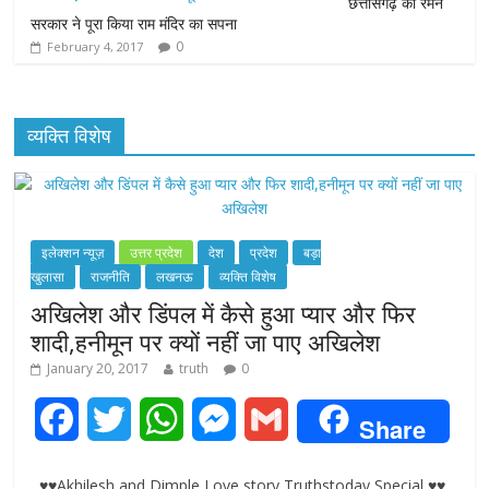
छत्तीसगढ़ की रमन
सरकार ने पूरा किया राम मंदिर का सपना
0
February 4, 2017
व्यक्ति विशेष
इलेक्शन न्यूज़
उत्तर प्रदेश
देश
प्रदेश
बड़ा
खुलासा
राजनीति
लखनऊ
व्यक्ति विशेष
अखिलेश और डिंपल में कैसे हुआ प्यार और फिर
शादी,हनीमून पर क्यों नहीं जा पाए अखिलेश
January 20, 2017
truth
0
F
T
W
M
G
Share
a
w
h
e
m
♥♥Akhilesh and Dimple Love story Truthstoday Special ♥♥