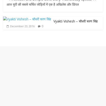
c
i
a
s
a
आज यूपी की सबसे चर्चित जोड़ियों में एक है अखिलेश और डिंपल
e
t
t
s
i
Vyakti Vishesh – चौधरी चरण सिंह
b
t
s
e
l
0
December 23, 2016
o
e
A
n
o
r
p
g
k
p
e
r