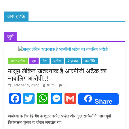
जरा हटके
जुर्म
उत्तर प्रदेश
जुर्म
देश
प्रदेश
फ़ैज़ाबाद
राजनीति
मासूम लेकिन खतरनाक है आरपीजी अटैक का
नाबालिग आरोपी..!
October 9, 2022
truth
0
F
T
W
M
G
Share
a
w
h
e
m
अयोध्या के विश्नोई गैंग के शूटर कपिल पंडित और कुछ साथियों के साथ यूपी
c
i
a
s
a
विधानसभा चुनाव के दौरान लगातार रहा