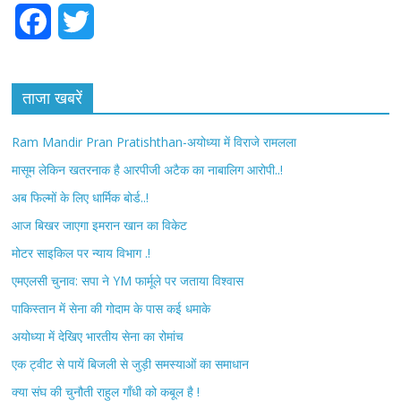
F
T
a
w
c
i
ताजा खबरें
e
t
Ram Mandir Pran Pratishthan-अयोध्या में विराजे रामलला
b
t
मासूम लेकिन खतरनाक है आरपीजी अटैक का नाबालिग आरोपी..!
अब फिल्मों के लिए धार्मिक बोर्ड..!
o
e
आज बिखर जाएगा इमरान खान का विकेट
o
r
मोटर साइकिल पर न्याय विभाग .!
k
एमएलसी चुनाव: सपा ने YM फार्मूले पर जताया विश्वास
पाकिस्तान में सेना की गोदाम के पास कई धमाके
अयोध्या में देखिए भारतीय सेना का रोमांच
एक ट्वीट से पायें बिजली से जुड़ी समस्याओं का समाधान
क्या संघ की चुनौती राहुल गाँधी को कबूल है !