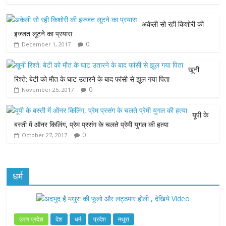
e
t
t
s
i
अकेली सो रही किशोरी की
b
t
s
e
l
इज्जत लूटने का प्रयास
0
December 1, 2017
o
e
A
n
o
r
p
g
खूनी
रिश्ते: बेटी को मौत के घाट उतारने के बाद फांसी से झूल गया पिता
k
p
e
0
November 25, 2017
r
यूपी के
बस्ती में ऑनर किलिंग, प्रेम प्रसंग के चलते प्रेमी युगल की हत्या
0
October 27, 2017
धर्म
उत्तर प्रदेश
देश
धर्म
प्रदेश
मथुरा