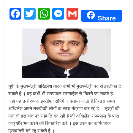
F
T
W
M
G
Share
a
w
h
e
m
c
i
a
s
a
e
t
t
s
i
b
t
s
e
l
o
e
A
n
o
r
p
g
यूपी के मुख्यमंत्री अखिलेश यादव कभी भी मुख्यमंत्री पद से इस्तीफा दे
सकते है । वह कभी भी राज्यपाल रामनाईक से मिलने जा सकते है ।
k
p
e
जंहा वह उन्हें अपना इस्तीफा सौपेंगे । बताया जाता है कि इस समय
अखिलेश अपने नजदीकी लोगों के साथ मंत्रणा कर रहे है । सूत्रों की
r
माने तो इस बात पर सहमति बन रही है की अखिलेश राज्यपाल के पास
जाए और भंग करने की सिफारिश करे । इस तरह वह कार्यवाहक
मुख्यमंत्री बने रह सकते है ।