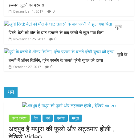
b
t
s
e
l
इज्जत लूटने का प्रयास
0
December 1, 2017
o
e
A
n
o
r
p
g
खूनी
रिश्ते: बेटी को मौत के घाट उतारने के बाद फांसी से झूल गया पिता
k
p
e
0
November 25, 2017
r
यूपी के
बस्ती में ऑनर किलिंग, प्रेम प्रसंग के चलते प्रेमी युगल की हत्या
0
October 27, 2017
धर्म
उत्तर प्रदेश
देश
धर्म
प्रदेश
मथुरा
अदभुद है मथुरा की फूलो और लट्ठमार होली ,
देखिये Video