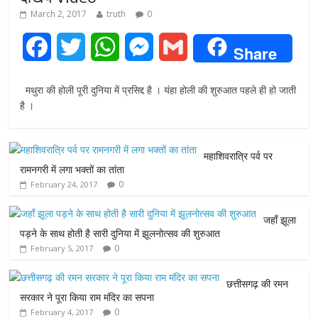
March 2, 2017
truth
0
F
T
W
M
G
Share
a
w
h
e
m
मथुरा की होली पूरी दुनिया में प्रसिद्द है । यंहा होली की शुरुआत पहले ही हो जाती
c
i
a
s
a
है ।
e
t
t
s
i
महाशिवरात्रि पर्व पर
b
t
s
e
l
रामनगरी में लगा भक्तों का तांता
0
February 24, 2017
o
e
A
n
o
r
p
g
जहाँ झूला
पड़ने के साथ होती है सारी दुनिया में झूलनोत्सव की शुरुआत
k
p
e
0
February 5, 2017
r
छत्तीसगढ़ की रमन
सरकार ने पूरा किया राम मंदिर का सपना
0
February 4, 2017