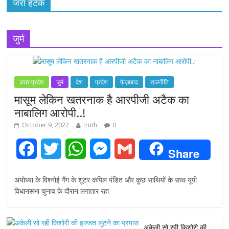
जरा हटके
जुर्म
उत्तर प्रदेश
जुर्म
देश
प्रदेश
फ़ैज़ाबाद
राजनीति
मासूम लेकिन खतरनाक है आरपीजी अटैक का
नाबालिग आरोपी..!
October 9, 2022
truth
0
F
T
W
M
G
Share
a
w
h
e
m
अयोध्या के विश्नोई गैंग के शूटर कपिल पंडित और कुछ साथियों के साथ यूपी
c
i
a
s
a
विधानसभा चुनाव के दौरान लगातार रहा
e
t
t
s
i
अकेली सो रही किशोरी की