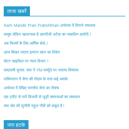
c
i
ताजा खबरें
e
t
Ram Mandir Pran Pratishthan-अयोध्या में विराजे रामलला
b
t
मासूम लेकिन खतरनाक है आरपीजी अटैक का नाबालिग आरोपी..!
अब फिल्मों के लिए धार्मिक बोर्ड..!
o
e
आज बिखर जाएगा इमरान खान का विकेट
o
r
मोटर साइकिल पर न्याय विभाग .!
k
एमएलसी चुनाव: सपा ने YM फार्मूले पर जताया विश्वास
पाकिस्तान में सेना की गोदाम के पास कई धमाके
अयोध्या में देखिए भारतीय सेना का रोमांच
एक ट्वीट से पायें बिजली से जुड़ी समस्याओं का समाधान
क्या संघ की चुनौती राहुल गाँधी को कबूल है !
जरा हटके