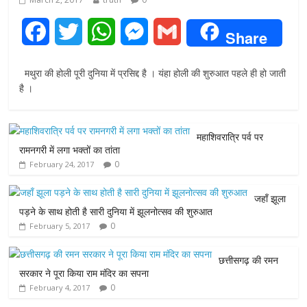
F
T
W
M
G
Share
a
w
h
e
m
मथुरा की होली पूरी दुनिया में प्रसिद्द है । यंहा होली की शुरुआत पहले ही हो जाती
c
i
a
s
a
है ।
e
t
t
s
i
महाशिवरात्रि पर्व पर
b
t
s
e
l
रामनगरी में लगा भक्तों का तांता
0
February 24, 2017
o
e
A
n
o
r
p
g
जहाँ झूला
पड़ने के साथ होती है सारी दुनिया में झूलनोत्सव की शुरुआत
k
p
e
0
February 5, 2017
r
छत्तीसगढ़ की रमन
सरकार ने पूरा किया राम मंदिर का सपना
0
February 4, 2017