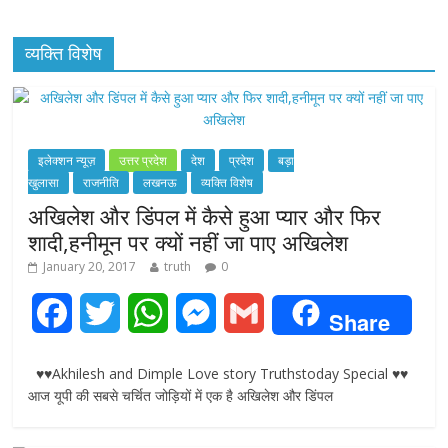
व्यक्ति विशेष
इलेक्शन न्यूज़
उत्तर प्रदेश
देश
प्रदेश
बड़ा
खुलासा
राजनीति
लखनऊ
व्यक्ति विशेष
अखिलेश और डिंपल में कैसे हुआ प्यार और फिर
शादी,हनीमून पर क्यों नहीं जा पाए अखिलेश
January 20, 2017
truth
0
F
T
W
M
G
Share
a
w
h
e
m
♥♥Akhilesh and Dimple Love story Truthstoday Special ♥♥
c
i
a
s
a
आज यूपी की सबसे चर्चित जोड़ियों में एक है अखिलेश और डिंपल
e
t
t
s
i