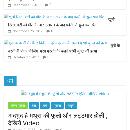
0
December 1, 2017
o
e
A
n
o
r
p
g
खूनी
रिश्ते: बेटी को मौत के घाट उतारने के बाद फांसी से झूल गया पिता
k
p
e
0
November 25, 2017
r
यूपी के
बस्ती में ऑनर किलिंग, प्रेम प्रसंग के चलते प्रेमी युगल की हत्या
0
October 27, 2017
धर्म
उत्तर प्रदेश
देश
धर्म
प्रदेश
मथुरा
अदभुद है मथुरा की फूलो और लट्ठमार होली ,
देखिये Video
March 2, 2017
truth
0