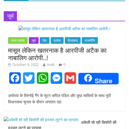
जुर्म
उत्तर प्रदेश
जुर्म
देश
प्रदेश
फ़ैज़ाबाद
राजनीति
मासूम लेकिन खतरनाक है आरपीजी अटैक का
नाबालिग आरोपी..!
October 9, 2022
truth
0
F
T
W
M
G
Share
a
w
h
e
m
अयोध्या के विश्नोई गैंग के शूटर कपिल पंडित और कुछ साथियों के साथ यूपी
c
i
a
s
a
विधानसभा चुनाव के दौरान लगातार रहा
e
t
t
s
i
अकेली सो रही किशोरी की
b
t
s
e
l
इज्जत लूटने का प्रयास