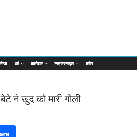
ग .!
hthan-अयोध्या में विराजे रामलला
रपीजी अटैक का नाबालिग आरोपी..!
्ड..!
ान का विकेट
सेहत
धर्म
कारोबार
लाइफ़स्टाइल
ब्लॉग
ेटे ने खुद को मारी गोली
are