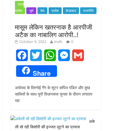
उत्तर
प्रदेश
जुर्म
देश
प्रदेश
फ़ैज़ाबाद
राजनीति
मासूम लेकिन खतरनाक है आरपीजी
अटैक का नाबालिग आरोपी..!
October 9, 2022
truth
0
F
T
W
M
G
a
w
h
e
m
Share
c
i
a
s
a
अयोध्या के विश्नोई गैंग के शूटर कपिल पंडित और कुछ
e
t
t
s
i
साथियों के साथ यूपी विधानसभा चुनाव के दौरान लगातार
रहा
b
t
s
e
l
o
e
A
n
अके
o
r
p
g
ली सो रही किशोरी की इज्जत लूटने का प्रयास