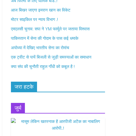
अब फिल्मों के लिए धार्मिक बोर्ड..!
o
r
आज बिखर जाएगा इमरान खान का विकेट
k
मोटर साइकिल पर न्याय विभाग .!
एमएलसी चुनाव: सपा ने YM फार्मूले पर जताया विश्वास
पाकिस्तान में सेना की गोदाम के पास कई धमाके
अयोध्या में देखिए भारतीय सेना का रोमांच
एक ट्वीट से पायें बिजली से जुड़ी समस्याओं का समाधान
क्या संघ की चुनौती राहुल गाँधी को कबूल है !
जरा हटके
जुर्म