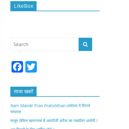
LikeBox
F
T
a
w
c
i
ताजा खबरें
e
t
Ram Mandir Pran Pratishthan-अयोध्या में विराजे
रामलला
b
t
मासूम लेकिन खतरनाक है आरपीजी अटैक का नाबालिग आरोपी..!
o
e