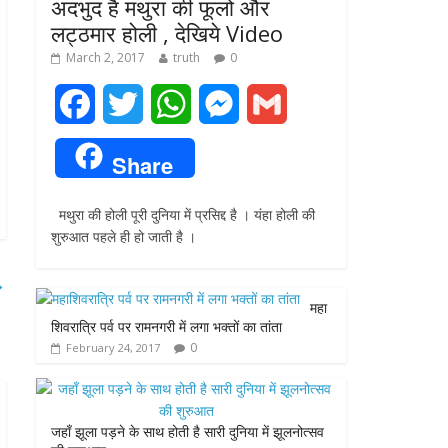
अदभुद है मथुरा की फूलो और
लट्ठमार होली , देखिये Video
March 2, 2017
truth
0
F
T
W
M
G
a
w
h
e
m
Share
c
i
a
s
a
मथुरा की होली पूरी दुनिया में प्रसिद्द है । यंहा होली की
e
t
t
s
i
शुरुआत पहले ही हो जाती है ।
b
t
s
e
l
→
o
e
A
n
महा
शिवरात्रि पर्व पर रामनगरी में लगा भक्तों का तांता
o
r
p
g
0
February 24, 2017
k
p
e
r
जहाँ झूला पड़ने के साथ होती है सारी दुनिया में झूलनोत्सव