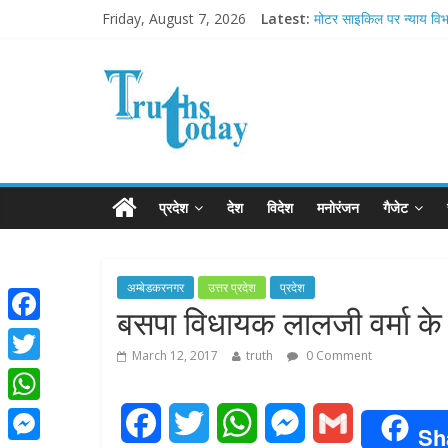
Friday, August 7, 2026
Latest:
मोटर साइकिल पर न्याय विभा
Ram Mandir Pran Pratis
मासूम लेकिन खतरनाक है आ
अब फिल्मों के लिए धार्मिक बोर
आज बिखर जाएगा इमरान ख
प्रदेश
देश
विदेश
मनोरंजन
गैजेट
अम्बेडकरनगर
उत्तर प्रदेश
प्रदेश
बसपा विधायक लालजी वर्मा के ब
F
March 12, 2017
truth
0 Comment
a
T
c
w
W
F
T
W
M
G
e
Sh
i