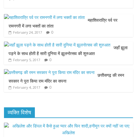
e
t
t
s
i
महाशिवरात्रि पर्व पर
b
t
s
e
l
रामनगरी में लगा भक्तों का तांता
0
February 24, 2017
o
e
A
n
o
r
p
g
जहाँ झूला
पड़ने के साथ होती है सारी दुनिया में झूलनोत्सव की शुरुआत
k
p
e
0
February 5, 2017
r
छत्तीसगढ़ की रमन
सरकार ने पूरा किया राम मंदिर का सपना
0
February 4, 2017
व्यक्ति विशेष