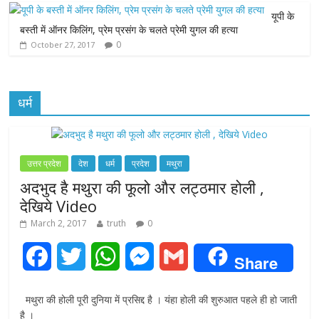
r
यूपी के
बस्ती में ऑनर किलिंग, प्रेम प्रसंग के चलते प्रेमी युगल की हत्या
0
October 27, 2017
धर्म
उत्तर प्रदेश
देश
धर्म
प्रदेश
मथुरा
अदभुद है मथुरा की फूलो और लट्ठमार होली ,
देखिये Video
March 2, 2017
truth
0
F
T
W
M
G
Share
a
w
h
e
m
मथुरा की होली पूरी दुनिया में प्रसिद्द है । यंहा होली की शुरुआत पहले ही हो जाती
c
i
a
s
a
है ।