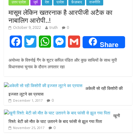
उत्तर प्रदेश
जुर्म
देश
प्रदेश
फ़ैज़ाबाद
राजनीति
मासूम लेकिन खतरनाक है आरपीजी अटैक का
नाबालिग आरोपी..!
October 9, 2022
truth
0
F
T
W
M
G
Share
a
w
h
e
m
अयोध्या के विश्नोई गैंग के शूटर कपिल पंडित और कुछ साथियों के साथ यूपी
c
i
a
s
a
विधानसभा चुनाव के दौरान लगातार रहा
e
t
t
s
i
अकेली सो रही किशोरी की
b
t
s
e
l
इज्जत लूटने का प्रयास
0
December 1, 2017
o
e
A
n
o
r
p
g
खूनी
रिश्ते: बेटी को मौत के घाट उतारने के बाद फांसी से झूल गया पिता
k
p
e
0
November 25, 2017