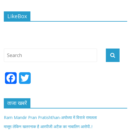
LikeBox
F
T
a
w
c
i
ताजा खबरें
e
t
Ram Mandir Pran Pratishthan-अयोध्या में विराजे रामलला
b
t
मासूम लेकिन खतरनाक है आरपीजी अटैक का नाबालिग आरोपी..!