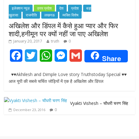
इलेक्शन न्यूज़
उत्तर प्रदेश
देश
प्रदेश
बड़ा
खुलासा
राजनीति
लखनऊ
व्यक्ति विशेष
अखिलेश और डिंपल में कैसे हुआ प्यार और फिर
शादी,हनीमून पर क्यों नहीं जा पाए अखिलेश
January 20, 2017
truth
0
F
T
W
M
G
Share
a
w
h
e
m
♥♥Akhilesh and Dimple Love story Truthstoday Special ♥♥
c
i
a
s
a
आज यूपी की सबसे चर्चित जोड़ियों में एक है अखिलेश और डिंपल
e
t
t
s
i
Vyakti Vishesh – चौधरी चरण सिंह
b
t
s
e
l
0
December 23, 2016
o
e
A
n
o
r
p
g