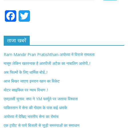
F
T
a
w
c
i
ताजा खबरें
e
t
Ram Mandir Pran Pratishthan-अयोध्या में विराजे रामलला
b
t
मासूम लेकिन खतरनाक है आरपीजी अटैक का नाबालिग आरोपी..!
अब फिल्मों के लिए धार्मिक बोर्ड..!
o
e
आज बिखर जाएगा इमरान खान का विकेट
o
r
मोटर साइकिल पर न्याय विभाग .!
k
एमएलसी चुनाव: सपा ने YM फार्मूले पर जताया विश्वास
पाकिस्तान में सेना की गोदाम के पास कई धमाके
अयोध्या में देखिए भारतीय सेना का रोमांच
एक ट्वीट से पायें बिजली से जुड़ी समस्याओं का समाधान