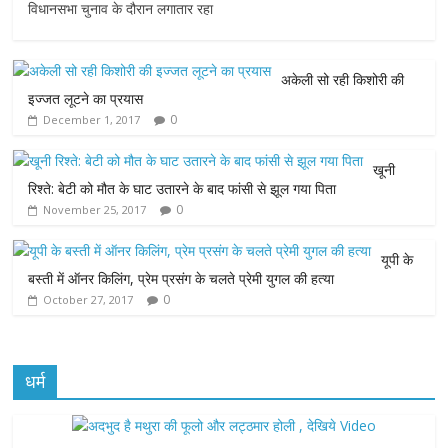
c
i
a
s
a
विधानसभा चुनाव के दौरान लगातार रहा
e
t
t
s
i
अकेली सो रही किशोरी की
b
t
s
e
l
इज्जत लूटने का प्रयास
0
December 1, 2017
o
e
A
n
o
r
p
g
खूनी
रिश्ते: बेटी को मौत के घाट उतारने के बाद फांसी से झूल गया पिता
k
p
e
0
November 25, 2017
r
यूपी के
बस्ती में ऑनर किलिंग, प्रेम प्रसंग के चलते प्रेमी युगल की हत्या
0
October 27, 2017
धर्म