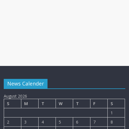
News Calender
August 2026
S
M
T
W
T
F
S
1
2
3
4
5
6
7
8