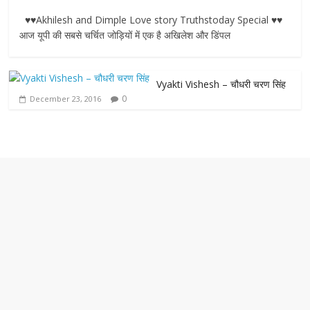
a
w
h
e
m
♥♥Akhilesh and Dimple Love story Truthstoday Special ♥♥
c
i
a
s
a
आज यूपी की सबसे चर्चित जोड़ियों में एक है अखिलेश और डिंपल
e
t
t
s
i
Vyakti Vishesh – चौधरी चरण सिंह
b
t
s
e
l
0
December 23, 2016
o
e
A
n
o
r
p
g
k
p
e
r