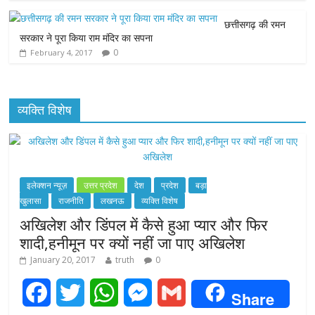
r
छत्तीसगढ़ की रमन
सरकार ने पूरा किया राम मंदिर का सपना
0
February 4, 2017
व्यक्ति विशेष
इलेक्शन न्यूज़
उत्तर प्रदेश
देश
प्रदेश
बड़ा
खुलासा
राजनीति
लखनऊ
व्यक्ति विशेष
अखिलेश और डिंपल में कैसे हुआ प्यार और फिर
शादी,हनीमून पर क्यों नहीं जा पाए अखिलेश
January 20, 2017
truth
0
F
T
W
M
G
Share