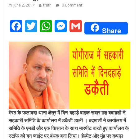
June 2, 2017
truth
0 Comment
F
T
W
M
G
Share
a
w
h
e
m
c
i
a
s
a
e
t
t
s
i
b
t
s
e
l
o
e
A
n
o
r
p
g
मेरठ के फलावदा थाना क्षेत्र में दिन-दहाड़े बाइक सवार छह बदमाशों ने
k
p
e
सहकारी समिति के कार्यालय में डकैती डाली । बदमाशों ने कार्यालय में
r
समिति के एमडी और एक किसान के साथ मारपीट करते हुए कार्यालय के
स्टाॅफ को गन प्वाइंट पर बंधक बना लिया। हेल्मेट और मुंह पर कपड़ा