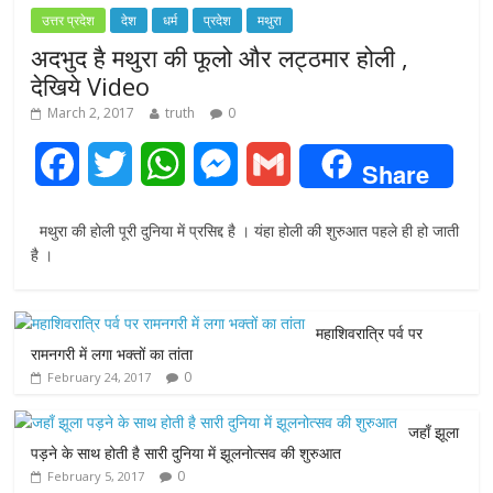
उत्तर प्रदेश
देश
धर्म
प्रदेश
मथुरा
अदभुद है मथुरा की फूलो और लट्ठमार होली ,
देखिये Video
March 2, 2017
truth
0
F
T
W
M
G
Share
a
w
h
e
m
मथुरा की होली पूरी दुनिया में प्रसिद्द है । यंहा होली की शुरुआत पहले ही हो जाती
c
i
a
s
a
है ।
e
t
t
s
i
महाशिवरात्रि पर्व पर
b
t
s
e
l
रामनगरी में लगा भक्तों का तांता
0
February 24, 2017
o
e
A
n
o
r
p
g
जहाँ झूला
पड़ने के साथ होती है सारी दुनिया में झूलनोत्सव की शुरुआत
k
p
e
0
February 5, 2017