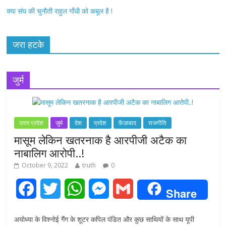
क्या संघ की चुनौती राहुल गाँधी को कबूल है !
जरा हटके
जुर्म
उत्तर प्रदेश
जुर्म
देश
प्रदेश
फ़ैज़ाबाद
राजनीति
मासूम लेकिन खतरनाक है आरपीजी अटैक का
नाबालिग आरोपी..!
October 9, 2022
truth
0
F
T
W
M
G
Share
a
w
h
e
m
अयोध्या के विश्नोई गैंग के शूटर कपिल पंडित और कुछ साथियों के साथ यूपी