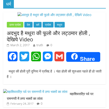
धर्म
उत्तर प्रदेश
देश
धर्म
प्रदेश
मथुरा
अदभुद है मथुरा की फूलो और लट्ठमार होली ,
देखिये Video
March 2, 2017
truth
0
F
T
W
M
G
Share
a
w
h
e
m
मथुरा की होली पूरी दुनिया में प्रसिद्द है । यंहा होली की शुरुआत पहले ही हो जाती
c
i
a
s
a
है ।
e
t
t
s
i
महाशिवरात्रि पर्व पर
b
t
s
e
l
रामनगरी में लगा भक्तों का तांता
0
February 24, 2017
o
e
A
n