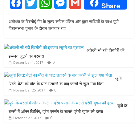
F
T
W
M
G
Share
a
w
h
e
m
अयोध्या के विश्नोई गैंग के शूटर कपिल पंडित और कुछ साथियों के साथ यूपी
c
i
a
s
a
विधानसभा चुनाव के दौरान लगातार रहा
e
t
t
s
i
अकेली सो रही किशोरी की
b
t
s
e
l
इज्जत लूटने का प्रयास
0
December 1, 2017
o
e
A
n
o
r
p
g
खूनी
रिश्ते: बेटी को मौत के घाट उतारने के बाद फांसी से झूल गया पिता
k
p
e
0
November 25, 2017
r
यूपी के
बस्ती में ऑनर किलिंग, प्रेम प्रसंग के चलते प्रेमी युगल की हत्या
0
October 27, 2017