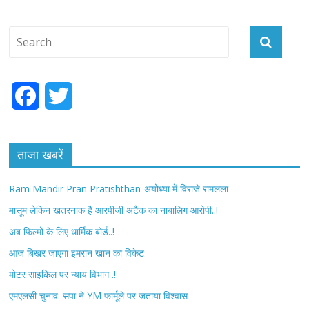
F
T
a
w
c
i
ताजा खबरें
e
t
Ram Mandir Pran Pratishthan-अयोध्या में विराजे रामलला
b
t
मासूम लेकिन खतरनाक है आरपीजी अटैक का नाबालिग आरोपी..!
अब फिल्मों के लिए धार्मिक बोर्ड..!
o
e
आज बिखर जाएगा इमरान खान का विकेट
o
r
मोटर साइकिल पर न्याय विभाग .!
k
एमएलसी चुनाव: सपा ने YM फार्मूले पर जताया विश्वास