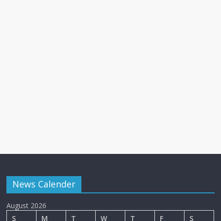
News Calender
August 2026
S
M
T
W
T
F
S