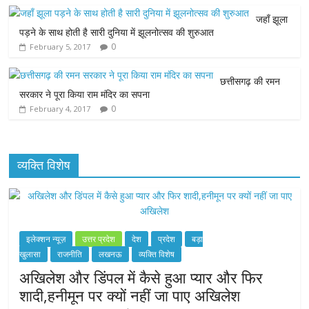
o
r
p
g
जहाँ झूला
पड़ने के साथ होती है सारी दुनिया में झूलनोत्सव की शुरुआत
k
p
e
0
February 5, 2017
r
छत्तीसगढ़ की रमन
सरकार ने पूरा किया राम मंदिर का सपना
0
February 4, 2017
व्यक्ति विशेष
इलेक्शन न्यूज़
उत्तर प्रदेश
देश
प्रदेश
बड़ा
खुलासा
राजनीति
लखनऊ
व्यक्ति विशेष
अखिलेश और डिंपल में कैसे हुआ प्यार और फिर
शादी,हनीमून पर क्यों नहीं जा पाए अखिलेश