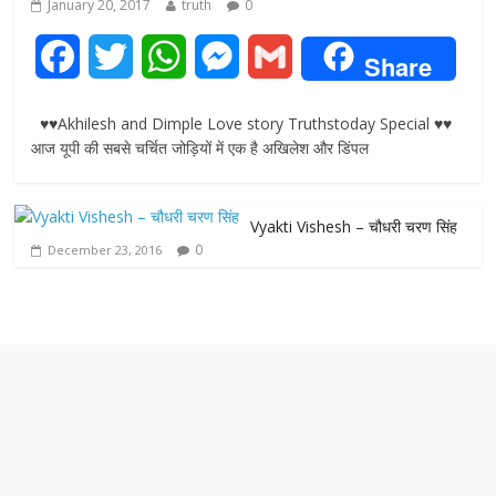
January 20, 2017
truth
0
F
T
W
M
G
Share
a
w
h
e
m
♥♥Akhilesh and Dimple Love story Truthstoday Special ♥♥
c
i
a
s
a
आज यूपी की सबसे चर्चित जोड़ियों में एक है अखिलेश और डिंपल
e
t
t
s
i
Vyakti Vishesh – चौधरी चरण सिंह
b
t
s
e
l
0
December 23, 2016
o
e
A
n
o
r
p
g
k
p
e
r