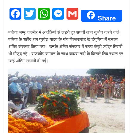
F
T
W
M
G
Share
a
w
h
e
m
बलिया जम्मू-कश्मीर में आतंकियों से लड़ते हुए अपनी जान कुर्बान करने वाले
c
i
a
s
a
बलिया के शहीद राम प्रवेश यादव के गांव बिल्थरारोड के टंगुनिया में उनका
अंतिम संस्कार किया गया। उनके अंतिम संस्कार में राज्य मंत्री उपेंद्र तिवारी
e
t
t
s
i
भी मौजूद रहे। राजकीय सम्मान के साथ घाघरा नदी के किनारे शिव स्थान पर
उन्हें अंतिम सलामी दी गई।
b
t
s
e
l
o
e
A
n
o
r
p
g
k
p
e
r