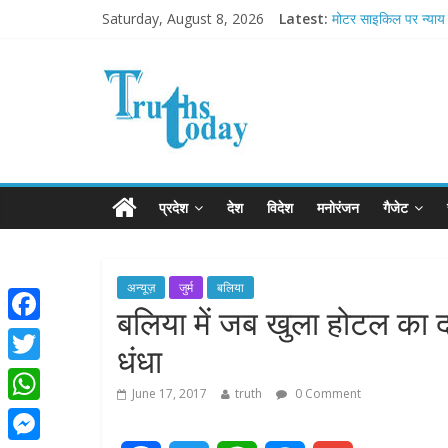
Saturday, August 8, 2026
Latest:
मोटर साइकिल पर न्याय 
Ram Mandir Pran Pra
मासूम लेकिन खतरनाक ह
अब फिल्मों के लिए धार्मिक
आज बिखर जाएगा इमरा
प्रदेश
देश
विदेश
मनोरंजन
गैजेट
अन्यूज़
जुर्म
बलिया
बलिया में जब खुला होटल का 
F
धंधा
a
T
June 17, 2017
truth
0 Comment
c
w
W
e
i