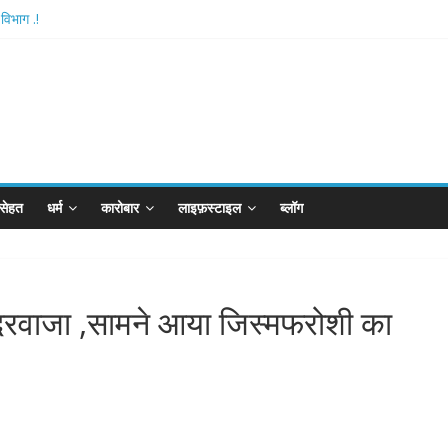
विभाग .!
tishthan-अयोध्या में विराजे रामलला
ै आरपीजी अटैक का नाबालिग आरोपी..!
 बोर्ड..!
न खान का विकेट
सेहत
धर्म
कारोबार
लाइफ़स्टाइल
ब्लॉग
दरवाजा ,सामने आया जिस्मफरोशी का