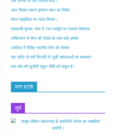
अब फिल्मों के लिए धार्मिक बोर्ड..!
o
r
आज बिखर जाएगा इमरान खान का विकेट
k
मोटर साइकिल पर न्याय विभाग .!
एमएलसी चुनाव: सपा ने YM फार्मूले पर जताया विश्वास
पाकिस्तान में सेना की गोदाम के पास कई धमाके
अयोध्या में देखिए भारतीय सेना का रोमांच
एक ट्वीट से पायें बिजली से जुड़ी समस्याओं का समाधान
क्या संघ की चुनौती राहुल गाँधी को कबूल है !
जरा हटके
जुर्म