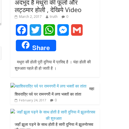
अदभुद है मथुरा की फूलो और
लट्ठमार होली , देखिये Video
March 2, 2017
truth
0
F
T
W
M
G
a
w
h
e
m
Share
c
i
a
s
a
मथुरा की होली पूरी दुनिया में प्रसिद्द है । यंहा होली की
e
t
t
s
i
शुरुआत पहले ही हो जाती है ।
b
t
s
e
l
o
e
A
n
महा
शिवरात्रि पर्व पर रामनगरी में लगा भक्तों का तांता
o
r
p
g
0
February 24, 2017
k
p
e
r
जहाँ झूला पड़ने के साथ होती है सारी दुनिया में झूलनोत्सव