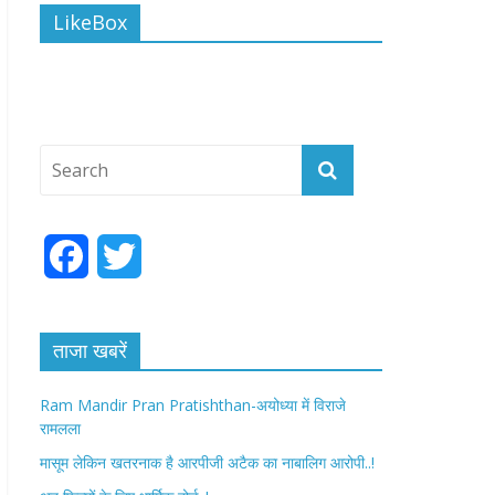
LikeBox
F
T
a
w
c
i
ताजा खबरें
e
t
Ram Mandir Pran Pratishthan-अयोध्या में विराजे
रामलला
b
t
मासूम लेकिन खतरनाक है आरपीजी अटैक का नाबालिग आरोपी..!
o
e