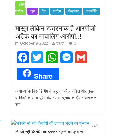
उत्तर
प्रदेश
जुर्म
देश
प्रदेश
फ़ैज़ाबाद
राजनीति
मासूम लेकिन खतरनाक है आरपीजी
अटैक का नाबालिग आरोपी..!
October 9, 2022
truth
0
F
T
W
M
G
a
w
h
e
m
Share
c
i
a
s
a
अयोध्या के विश्नोई गैंग के शूटर कपिल पंडित और कुछ
e
t
t
s
i
साथियों के साथ यूपी विधानसभा चुनाव के दौरान लगातार
रहा
b
t
s
e
l
o
e
A
n
→
अके
o
r
p
g
ली सो रही किशोरी की इज्जत लूटने का प्रयास